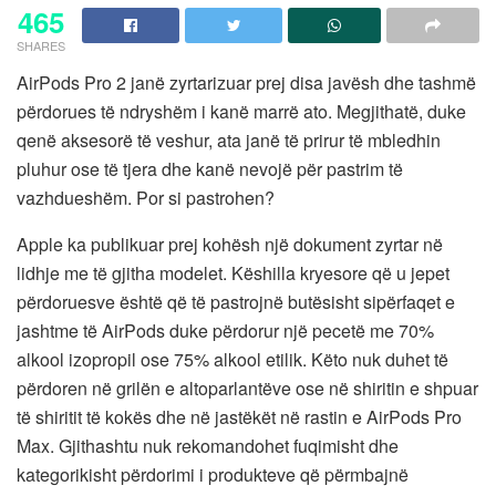
465
SHARES
AirPods Pro 2 janë zyrtarizuar prej disa javësh dhe tashmë
përdorues të ndryshëm i kanë marrë ato. Megjithatë, duke
qenë aksesorë të veshur, ata janë të prirur të mbledhin
pluhur ose të tjera dhe kanë nevojë për pastrim të
vazhdueshëm. Por si pastrohen?
Apple ka publikuar prej kohësh një dokument zyrtar në
lidhje me të gjitha modelet. Këshilla kryesore që u jepet
përdoruesve është që të pastrojnë butësisht sipërfaqet e
jashtme të AirPods duke përdorur një pecetë me 70%
alkool izopropil ose 75% alkool etilik. Këto nuk duhet të
përdoren në grilën e altoparlantëve ose në shiritin e shpuar
të shiritit të kokës dhe në jastëkët në rastin e AirPods Pro
Max. Gjithashtu nuk rekomandohet fuqimisht dhe
kategorikisht përdorimi i produkteve që përmbajnë