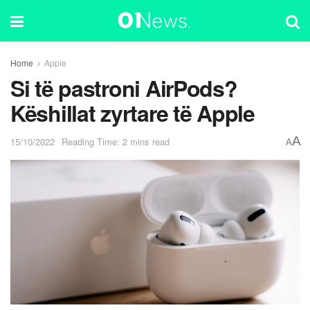
Home
Apple
Si të pastroni AirPods?
Këshillat zyrtare të Apple
A
15/10/2022
Reading Time: 2 mins read
A