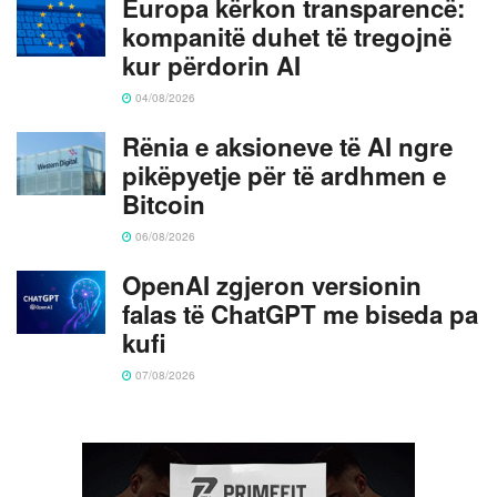
Europa kërkon transparencë:
kompanitë duhet të tregojnë
kur përdorin AI
04/08/2026
Rënia e aksioneve të AI ngre
pikëpyetje për të ardhmen e
Bitcoin
06/08/2026
OpenAI zgjeron versionin
falas të ChatGPT me biseda pa
kufi
07/08/2026