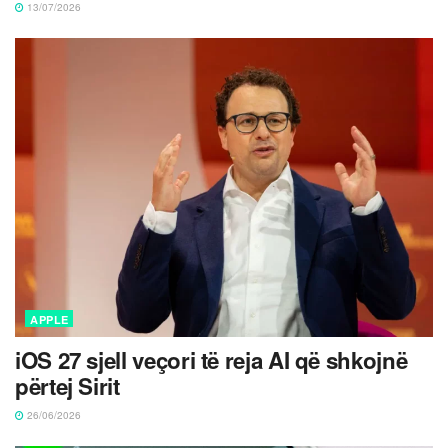
13/07/2026
APPLE
iOS 27 sjell veçori të reja AI që shkojnë
përtej Sirit
26/06/2026