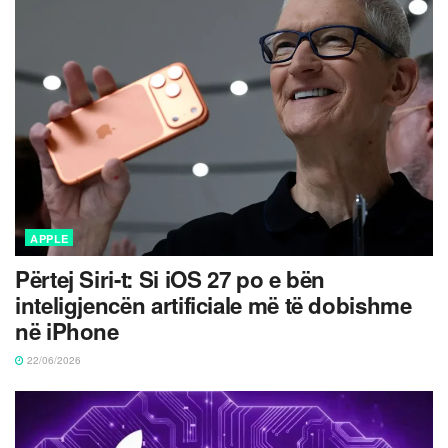
APPLE
Përtej Siri-t: Si iOS 27 po e bën
inteligjencën artificiale më të dobishme
në iPhone
22/06/2026