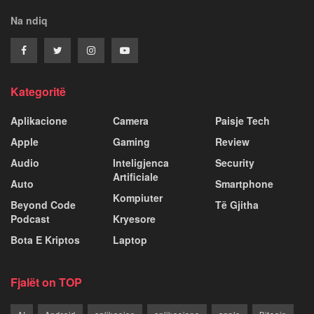
Na ndiq
Kategoritë
Aplikacione
Camera
Paisje Tech
Apple
Gaming
Review
Audio
Inteligjenca
Security
Artificiale
Auto
Smartphone
Kompiuter
Beyond Code
Të Gjitha
Podcast
Kryesore
Bota E Kriptos
Laptop
Fjalët on TOP
AI
Android
aplikacion
aplikacione
apple
Bitcoin