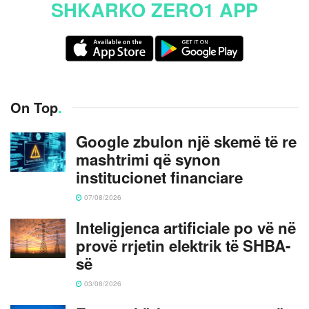
SHKARKO ZERO1 APP
On Top
.
Google zbulon një skemë të re
mashtrimi që synon
institucionet financiare
07/08/2026
Inteligjenca artificiale po vë në
provë rrjetin elektrik të SHBA-
së
03/08/2026