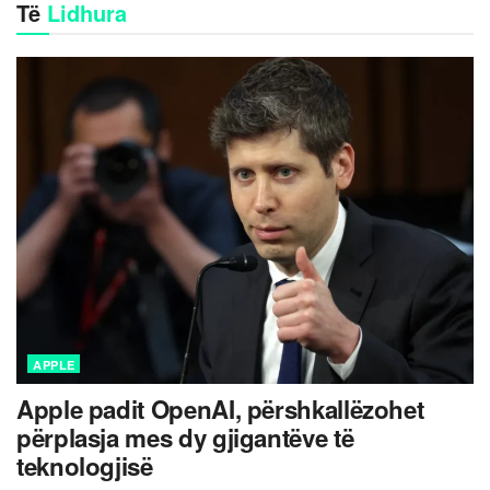
Të
Lidhura
APPLE
Apple padit OpenAI, përshkallëzohet
përplasja mes dy gjigantëve të
teknologjisë