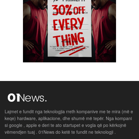
Lajmet e fundit nga teknologjia rreth kompanive me te mira (më e
keqe) hardware, aplikacione, dhe shumë më tepër. Nga kompani
si google , apple e deri te ato startupet e vogla që po kërkojnë
vëmendjen tuaj . 01News do ketë te fundit ne teknologji .