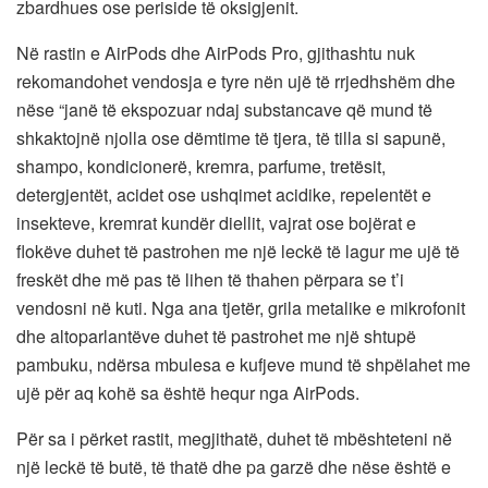
zbardhues ose periside të oksigjenit.
Në rastin e AirPods dhe AirPods Pro, gjithashtu nuk
rekomandohet vendosja e tyre nën ujë të rrjedhshëm dhe
nëse “janë të ekspozuar ndaj substancave që mund të
shkaktojnë njolla ose dëmtime të tjera, të tilla si sapunë,
shampo, kondicionerë, kremra, parfume, tretësit,
detergjentët, acidet ose ushqimet acidike, repelentët e
insekteve, kremrat kundër diellit, vajrat ose bojërat e
flokëve duhet të pastrohen me një leckë të lagur me ujë të
freskët dhe më pas të lihen të thahen përpara se t’i
vendosni në kuti. Nga ana tjetër, grila metalike e mikrofonit
dhe altoparlantëve duhet të pastrohet me një shtupë
pambuku, ndërsa mbulesa e kufjeve mund të shpëlahet me
ujë për aq kohë sa është hequr nga AirPods.
Për sa i përket rastit, megjithatë, duhet të mbështeteni në
një leckë të butë, të thatë dhe pa garzë dhe nëse është e