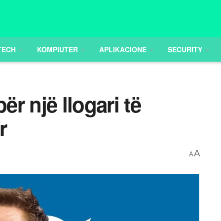
TECH
KOMPIUTER
APLIKACIONE
SECURITY
ër një llogari të
r
A
A