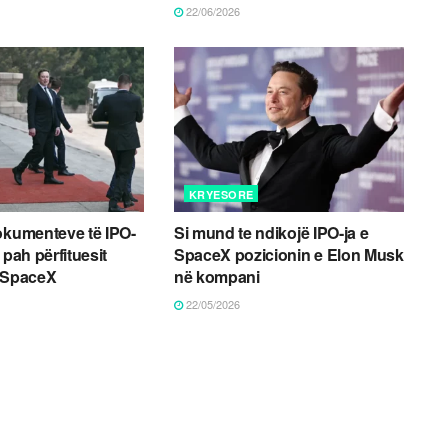
22/06/2026
KRYESORE
okumenteve të IPO-
Si mund te ndikojë IPO-ja e
 pah përfituesit
SpaceX pozicionin e Elon Musk
ë SpaceX
në kompani
22/05/2026