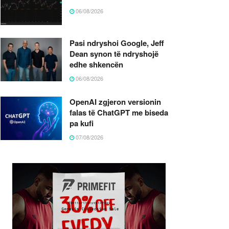
06/08/2026
Pasi ndryshoi Google, Jeff
Dean synon të ndryshojë
edhe shkencën
06/08/2026
OpenAI zgjeron versionin
falas të ChatGPT me biseda
pa kufi
07/08/2026