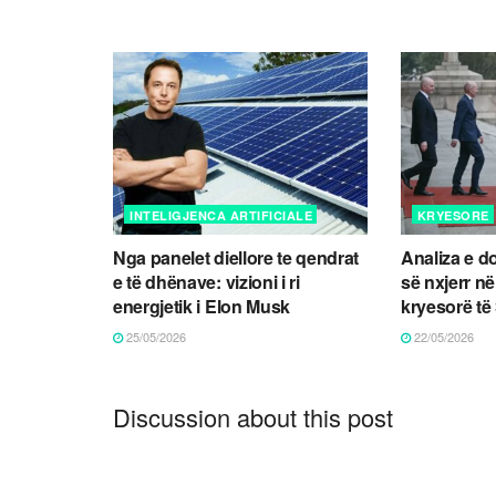
INTELIGJENCA ARTIFICIALE
KRYESORE
Nga panelet diellore te qendrat
Analiza e d
e të dhënave: vizioni i ri
së nxjerr në
energjetik i Elon Musk
kryesorë t
25/05/2026
22/05/2026
Discussion about this post