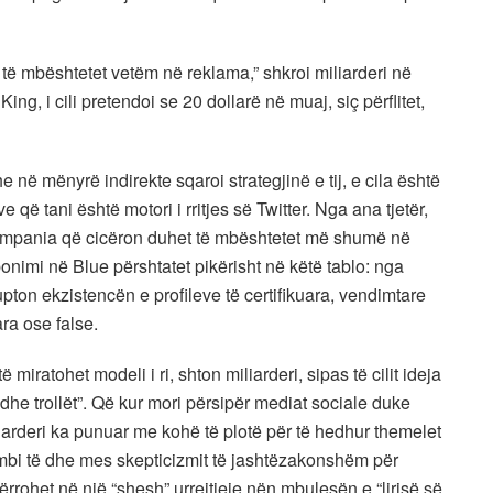
d të mbështetet vetëm në reklama,” shkroi miliarderi në
King, i cili pretendoi se 20 dollarë në muaj, siç përflitet,
 në mënyrë indirekte sqaroi strategjinë e tij, e cila është
 që tani është motori i rritjes së Twitter. Nga ana tjetër,
e kompania që cicëron duhet të mbështetet më shumë në
nimi në Blue përshtatet pikërisht në këtë tablo: nga
upton ekzistencën e profileve të certifikuara, vendimtare
ra ose false.
miratohet modeli i ri, shton miliarderi, sipas të cilit ideja
dhe trollët”. Që kur mori përsipër mediat sociale duke
liarderi ka punuar me kohë të plotë për të hedhur themelet
të mbi të dhe mes skepticizmit të jashtëzakonshëm për
ërrohet në një “shesh” urrejtjeje nën mbulesën e “lirisë së