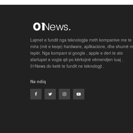
Lajmet e fundit nga teknologjia rreth kompanive me te
mira (më e keqe) hardware, aplikacione, dhe shumë 
tepër. Nga kompani si google , apple e deri te ato
startupet e vogla që po kërkojnë vëmendjen tuaj .
01News do ketë te fundit ne teknologji .
Na ndiq