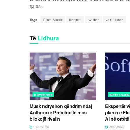
fjalës”.
Tags:
Elon Musk
llogari
twitter
verifikuar
Të
Lidhura
KRYESORE
INTELIGJEN
Musk ndryshon qëndrim ndaj
Ekspertët v
Anthropic: Premton të mos
planin e El
bllokojë rivalin
AI në orbitë
13/07/2026
29/06/2026