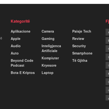
Kategoritë
F
Aplikacione
Camera
Paisje Tech
më
Apple
Gaming
Review
Audio
Inteligjenca
Security
Artificiale
Auto
Smartphone
Kompiuter
Beyond Code
Të Gjitha
Podcast
Kryesore
Bota E Kriptos
Laptop