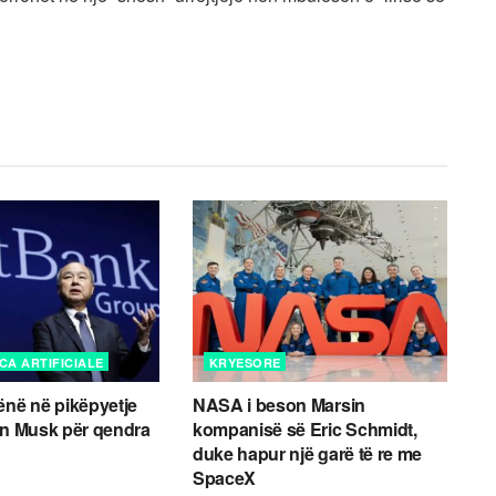
CA ARTIFICIALE
KRYESORE
ënë në pikëpyetje
NASA i beson Marsin
on Musk për qendra
kompanisë së Eric Schmidt,
duke hapur një garë të re me
SpaceX