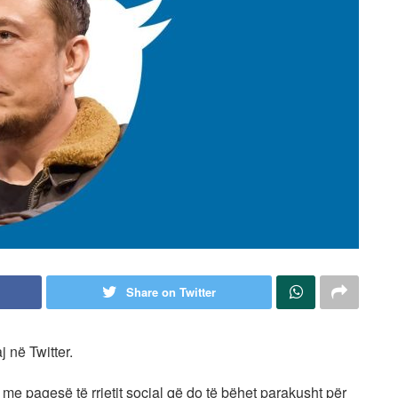
Share on Twitter
j në Twitter.
me pagesë të rrjetit social që do të bëhet parakusht për