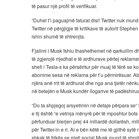
të pasur një profil të verifikuar.
“Duhet t’i paguajmë faturat disi! Twitter nuk mun
Twitter në përgjigje të kritikave të autorit Stephen 
ishin shumë të shtrenjta.
Fjalimi i Musk fshiu thashethemet në qarkullim dhe
të zgjerojë rrjedhat e të ardhurave përtej reklamave
shefi i Tesla-s ka përsëritur për muaj të tërë s
abonime sesa në reklama për t’u përmirësuar. Abo
njëra anë rrit të ardhurat dhe nga ana tjetër nënk
në betejën e Musk kundër llogarive të padëshirua
“Do ta shpjegoj arsyetimin në detaje përpara se” të 
e tij është “e vetmja mënyrë për të mposhtur bots 
përfunduar blerjen prej 44 miliardë dollarësh, mi
për Twitter-in e ri. Ai e bën këtë me të gjithë sy
shkak të frikës se rrjeti social Musk mund të shnd