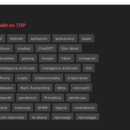
jalët on TOP
AI
Android
aplikacion
aplikacione
apple
Bitcoin
chatbot
ChatGPT
Elon Musk
facebook
gaming
Google
haker
Instagram
Inteligjenca artificiale
inteligjence artificiale
iOS
iPhone
kripto
kriptomonedha
kriptovaluta
Malware
Mark Zuckerberg
Meta
microsoft
OpenAI
perditesim
Privatësia
përdorues
rusia
samsung
SHBA
siguria
smartphone
sulm kibernetik
te dhena
teknologji
teknologjia
TikTok
twitter
vecori
Video
WhatsApp