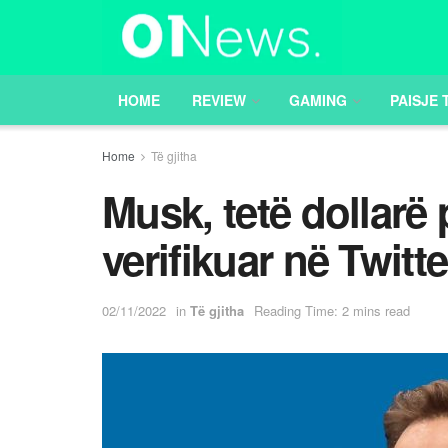
HOME
REVIEW
GAMING
PAISJE 
Home
Të gjitha
Musk, tetë dollarë p
verifikuar në Twitte
02/11/2022
in
Të gjitha
Reading Time: 2 mins read