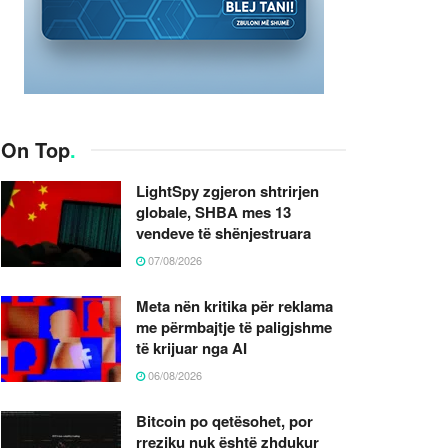
On Top
.
LightSpy zgjeron shtrirjen
globale, SHBA mes 13
vendeve të shënjestruara
07/08/2026
Meta nën kritika për reklama
me përmbajtje të paligjshme
të krijuar nga AI
06/08/2026
Bitcoin po qetësohet, por
rreziku nuk është zhdukur