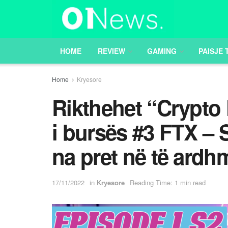
HOME
REVIEW
GAMING
PAISJE 
Home
Kryesore
Rikthehet “Crypto 
i bursës #3 FTX – 
na pret në të ard
17/11/2022
in
Kryesore
Reading Time: 1 min read