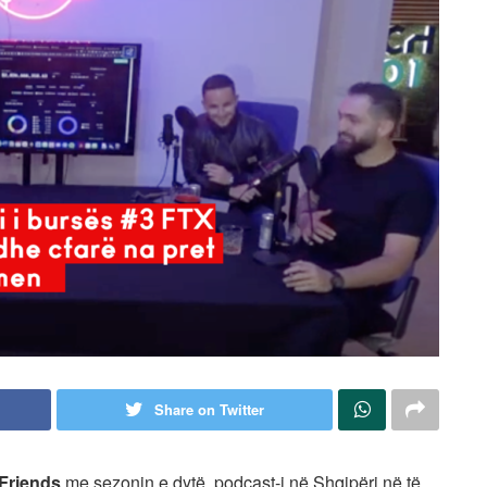
Share on Twitter
Friends
me sezonin e dytë, podcast-i në Shqipëri në të