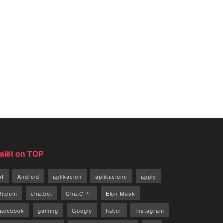
jalët on TOP
AI
Android
aplikacion
aplikacione
apple
Bitcoin
chatbot
ChatGPT
Elon Musk
facebook
gaming
Google
haker
Instagram