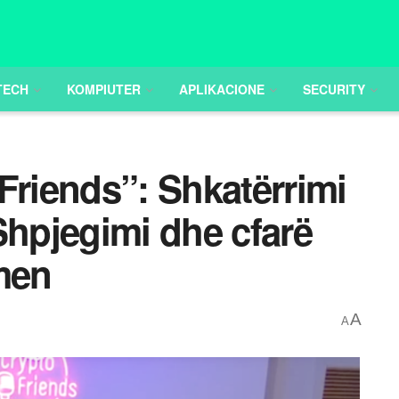
TECH
KOMPIUTER
APLIKACIONE
SECURITY
Friends”: Shkatërrimi
Shpjegimi dhe cfarë
hmen
A
A