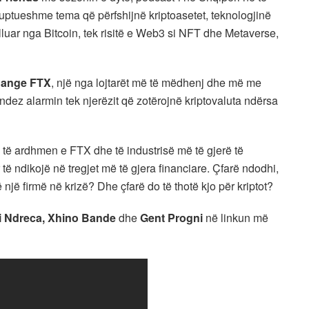
kuptueshme tema që përfshijnë kriptoasetet, teknologjinë
illuar nga Bitcoin, tek risitë e Web3 si NFT dhe Metaverse,
hange FTX
, një nga lojtarët më të mëdhenj dhe më me
o ndez alarmin tek njerëzit që zotërojnë kriptovaluta ndërsa
 të ardhmen e FTX dhe të industrisë më të gjerë të
 të ndikojë në tregjet më të gjera financiare. Çfarë ndodhi,
 një firmë në krizë? Dhe çfarë do të thotë kjo për kriptot?
ri Ndreca, Xhino Bande
dhe
Gent Progni
në linkun më