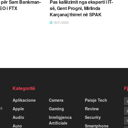
rg për Sam Bankman-
Pas kallëzimit nga eksperti i IT-
CEO i FTX
së, Gent Progni, Mirlinda
Karçanaj thirret në SPAK
18/01/2024
Kategoritë
F
Aplikacione
Camera
Paisje Tech
më
Apple
Gaming
Review
Audio
Inteligjenca
Security
Artificiale
Auto
Smartphone