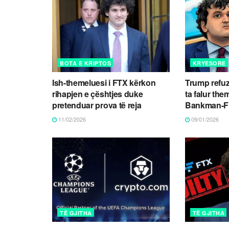
BOTA E KRIPTOS
KRYESORE
Ish-themeluesi i FTX kërkon
Trump refu
rihapjen e çështjes duke
ta falur th
pretenduar prova të reja
Bankman-F
11/02/2026
09/01/2026
TË GJITHA
TË GJITHA