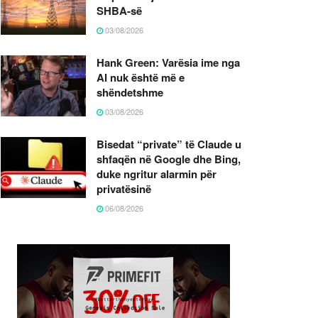
SHBA-së
03/08/2026
Hank Green: Varësia ime nga
AI nuk është më e
shëndetshme
03/08/2026
Bisedat “private” të Claude u
shfaqën në Google dhe Bing,
duke ngritur alarmin për
privatësinë
06/08/2026