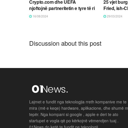
Crypto.com dhe UEFA
25 vjet bu
njoftojnë partneritetin e tyre të ri
Fried, ish-
16/08/2024
29/03/2024
Discussion about this post
Lajmet e fundit nga teknologjia rreth kompanive me te
mira (më e keqe) hardware, aplikacione, dhe shumë 
tepër. Nga kompani si google , apple e deri te ato
startupet e vogla që po kërkojnë vëmendjen tuaj .
01News do ketë te fundit ne teknologji .