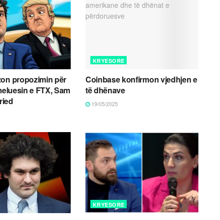
KRYESORE
zon propozimin për
Coinbase konfirmon vjedhjen e
emeluesin e FTX, Sam
të dhënave
ried
19/05/2025
KRYESORE