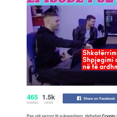
465
1.5k
Share on Facebook
SHARES
VIEWS
Pas një sezoni të suksesshem, rikthehet
Crypto 