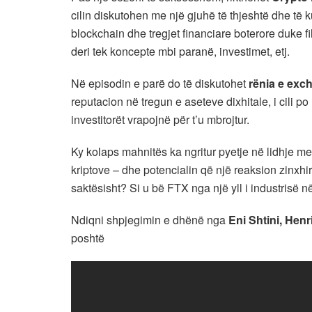
cilin diskutohen me një gjuhë të thjeshtë dhe të 
blockchain dhe tregjet financiare boterore duke f
deri tek koncepte mbi paranë, investimet, etj.
Në episodin e parë do të diskutohet
rënia e exc
reputacion në tregun e aseteve dixhitale, i cili p
investitorët vrapojnë për t’u mbrojtur.
Ky kolaps mahnitës ka ngritur pyetje në lidhje me
kriptove – dhe potencialin që një reaksion zinxhir
saktësisht? Si u bë FTX nga një yll i industrisë në
Ndiqni shpjegimin e dhënë nga
Eni Shtini, Hen
poshtë