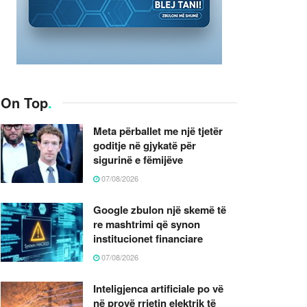
On Top
.
Meta përballet me një tjetër
goditje në gjykatë për
sigurinë e fëmijëve
07/08/2026
Google zbulon një skemë të
re mashtrimi që synon
institucionet financiare
07/08/2026
Inteligjenca artificiale po vë
në provë rrjetin elektrik të