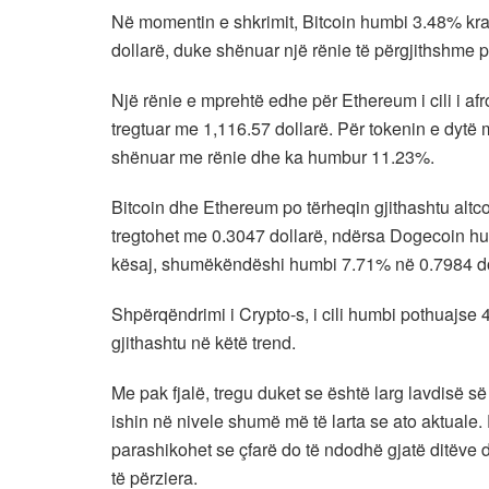
Në momentin e shkrimit, Bitcoin humbi 3.48% kr
dollarë, duke shënuar një rënie të përgjithshme 
Një rënie e mprehtë edhe për Ethereum i cili i a
tregtuar me 1,116.57 dollarë. Për tokenin e dytë m
shënuar me rënie dhe ka humbur 11.23%.
Bitcoin dhe Ethereum po tërheqin gjithashtu altc
tregtohet me 0.3047 dollarë, ndërsa Dogecoin h
kësaj, shumëkëndëshi humbi 7.71% në 0.7984 do
Shpërqëndrimi i Crypto-s, i cili humbi pothuajse
gjithashtu në këtë trend.
Me pak fjalë, tregu duket se është larg lavdisë s
ishin në nivele shumë më të larta se ato aktuale. 
parashikohet se çfarë do të ndodhë gjatë ditëv
të përziera.