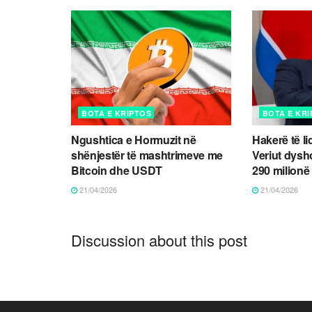
BOTA E KRIPTOS
BOTA E KR
Ngushtica e Hormuzit në
Hakerë të l
shënjestër të mashtrimeve me
Veriut dysh
Bitcoin dhe USDT
290 milionë 
21/04/2026
21/04/2026
Discussion about this post