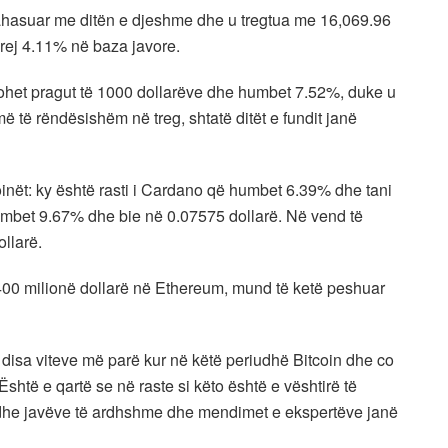
ahasuar me ditën e djeshme dhe u tregtua me 16,069.96
prej 4.11% në baza javore.
frohet pragut të 1000 dollarëve dhe humbet 7.52%, duke u
ë të rëndësishëm në treg, shtatë ditët e fundit janë
oinët: ky është rasti i Cardano që humbet 6.39% dhe tani
umbet 9.67% dhe bie në 0.07575 dollarë. Në vend të
llarë.
 400 milionë dollarë në Ethereum, mund të ketë peshuar
ë disa viteve më parë kur në këtë periudhë Bitcoin dhe co
Është e qartë se në raste si këto është e vështirë të
e dhe javëve të ardhshme dhe mendimet e ekspertëve janë