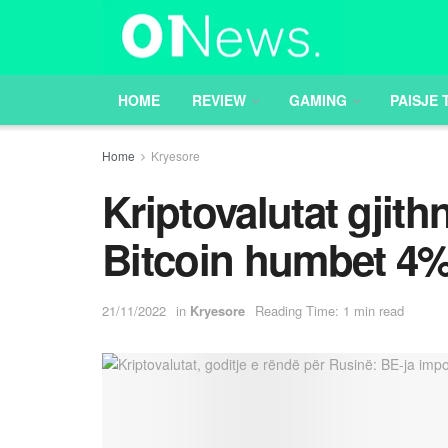
HOME
REVIEW
GAMING
PAISJE 
Home
Kryesore
Kriptovalutat gjith
Bitcoin humbet 4
21/11/2022
in
Kryesore
Reading Time: 1 min read