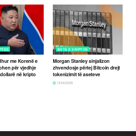
IPTOS
BOTA E KRIPTOS
idhur me Korenë e
Morgan Stanley sinjalizon
ohen për vjedhje
zhvendosje përtej Bitcoin drejt
dollarë në kripto
tokenizimit të aseteve
13/04/2026