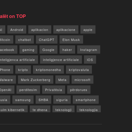
jalët on TOP
AI
Android
aplikacion
aplikacione
apple
Bitcoin
chatbot
ChatGPT
Elon Musk
facebook
gaming
Google
haker
Instagram
Inteligjenca artificiale
inteligjence artificiale
iOS
iPhone
kripto
kriptomonedha
kriptovaluta
Malware
Mark Zuckerberg
Meta
microsoft
OpenAI
perditesim
Privatësia
përdorues
rusia
samsung
SHBA
siguria
smartphone
sulm kibernetik
te dhena
teknologji
teknologjia
TikTok
twitter
vecori
Video
WhatsApp
x
youtube