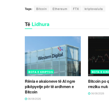
Tags:
Bitcoin
Ethereum
FTX
kriptovaluta
Të
Lidhura
BOTA E KRIPTOS
BOTA E KR
Rënia e aksioneve të AI ngre
Bitcoin po 
pikëpyetje për të ardhmen e
rreziku nuk
Bitcoin
06/08/2026
06/08/2026