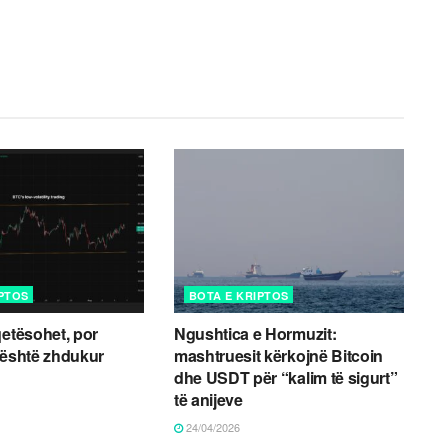
IPTOS
BOTA E KRIPTOS
qetësohet, por
Ngushtica e Hormuzit:
 është zhdukur
mashtruesit kërkojnë Bitcoin
dhe USDT për “kalim të sigurt”
të anijeve
24/04/2026