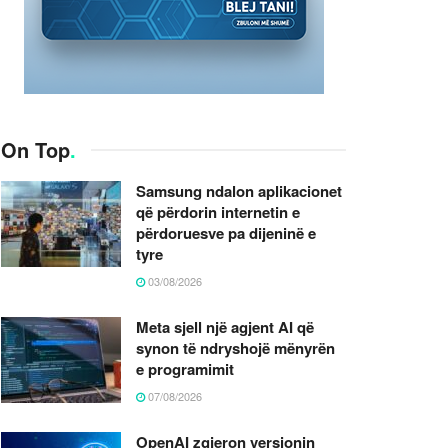
On Top
.
Samsung ndalon aplikacionet
që përdorin internetin e
përdoruesve pa dijeninë e
tyre
03/08/2026
Meta sjell një agjent AI që
synon të ndryshojë mënyrën
e programimit
07/08/2026
OpenAI zgjeron versionin