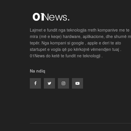
Lajmet e fundit nga teknologjia rreth kompanive me te
mira (më e keqe) hardware, aplikacione, dhe shumë 
tepër. Nga kompani si google , apple e deri te ato
startupet e vogla që po kërkojnë vëmendjen tuaj .
01News do ketë te fundit ne teknologji .
Na ndiq