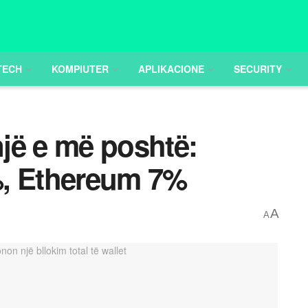
TECH
KOMPIUTER
APLIKACIONE
SECURITY
një e më poshtë:
%, Ethereum 7%
A
A