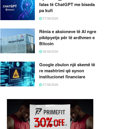
falas të ChatGPT me biseda
pa kufi
07/08/2026
Rënia e aksioneve të AI ngre
pikëpyetje për të ardhmen e
Bitcoin
06/08/2026
Google zbulon një skemë të
re mashtrimi që synon
institucionet financiare
07/08/2026