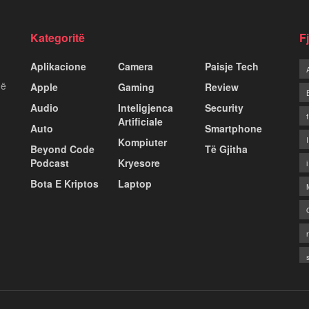
Kategoritë
F
Aplikacione
Camera
Paisje Tech
më
Apple
Gaming
Review
Audio
Inteligjenca
Security
Artificiale
Auto
Smartphone
Kompiuter
Beyond Code
Të Gjitha
Podcast
Kryesore
Bota E Kriptos
Laptop