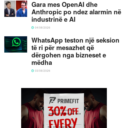
Gara mes OpenAI dhe
Anthropic po ndez alarmin në
industrinë e AI
04/08/2026
WhatsApp teston një seksion
të ri për mesazhet që
dërgohen nga bizneset e
mëdha
03/08/2026