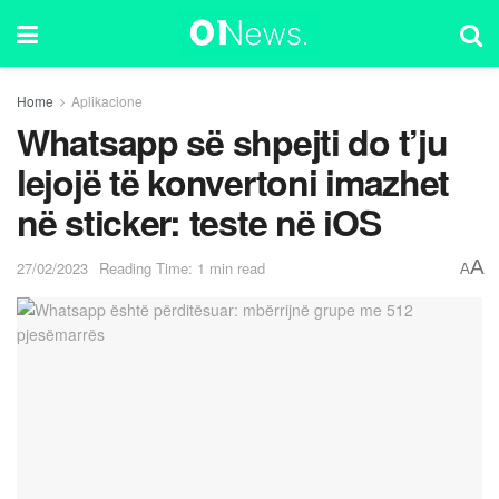
Home
Aplikacione
Whatsapp së shpejti do t’ju
lejojë të konvertoni imazhet
në sticker: teste në iOS
A
27/02/2023
Reading Time: 1 min read
A