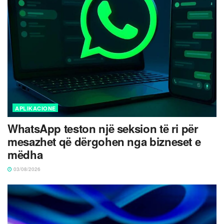
APLIKACIONE
WhatsApp teston një seksion të ri për
mesazhet që dërgohen nga bizneset e
mëdha
03/08/2026