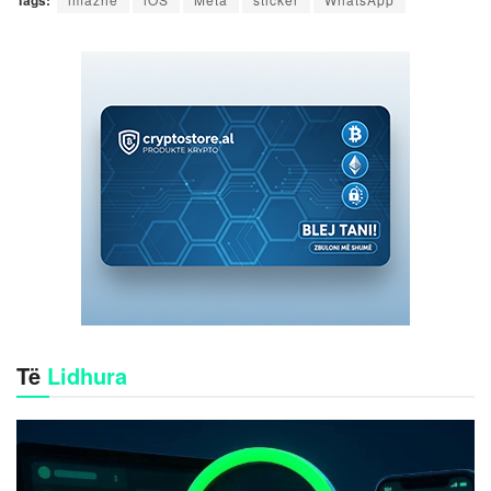
Të
Lidhura