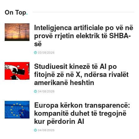
On Top
.
Inteligjenca artificiale po vë në
provë rrjetin elektrik të SHBA-
së
03/08/2026
Studiuesit kinezë të AI po
fitojnë zë në X, ndërsa rivalët
amerikanë heshtin
04/08/2026
Europa kërkon transparencë:
kompanitë duhet të tregojnë
kur përdorin AI
04/08/2026