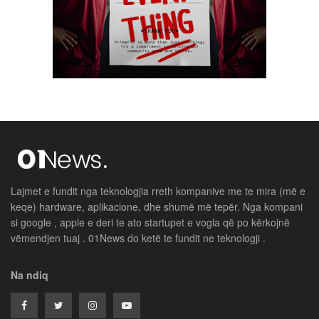
Lajmet e fundit nga teknologjia rreth kompanive me te mira (më e
keqe) hardware, aplikacione, dhe shumë më tepër. Nga kompani
si google , apple e deri te ato startupet e vogla që po kërkojnë
vëmendjen tuaj . 01News do ketë te fundit ne teknologji .
Na ndiq