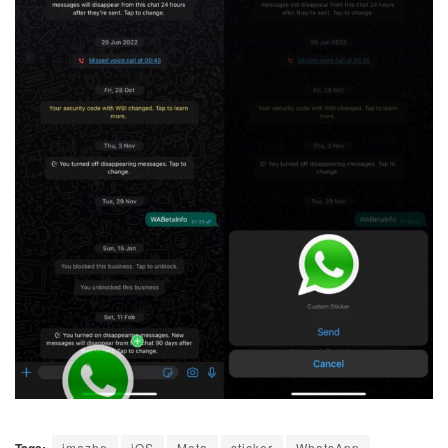
Tags:
imazhe
iOS
Meta
sticker
WhatsApp