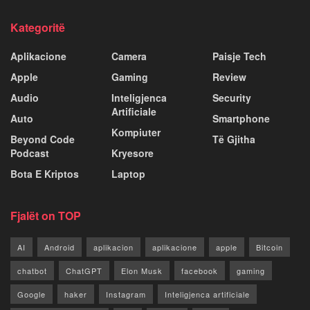
Kategoritë
Aplikacione
Camera
Paisje Tech
Apple
Gaming
Review
Audio
Inteligjenca
Security
Artificiale
Auto
Smartphone
Kompiuter
Beyond Code
Të Gjitha
Podcast
Kryesore
Bota E Kriptos
Laptop
Fjalët on TOP
AI
Android
aplikacion
aplikacione
apple
Bitcoin
chatbot
ChatGPT
Elon Musk
facebook
gaming
Google
haker
Instagram
Inteligjenca artificiale