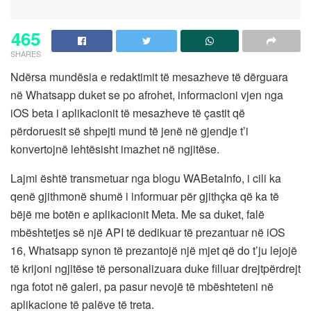
465
SHARES
Ndërsa mundësia e redaktimit të mesazheve të dërguara
në Whatsapp duket se po afrohet, informacioni vjen nga
iOS beta i aplikacionit të mesazheve të çastit që
përdoruesit së shpejti mund të jenë në gjendje t’i
konvertojnë lehtësisht imazhet në ngjitëse.
Lajmi është transmetuar nga blogu WABetaInfo, i cili ka
qenë gjithmonë shumë i informuar për gjithçka që ka të
bëjë me botën e aplikacionit Meta. Me sa duket, falë
mbështetjes së një API të dedikuar të prezantuar në iOS
16, Whatsapp synon të prezantojë një mjet që do t’ju lejojë
të krijoni ngjitëse të personalizuara duke filluar drejtpërdrejt
nga fotot në galeri, pa pasur nevojë të mbështeteni në
aplikacione të palëve të treta.