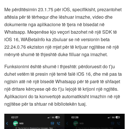
Me përditësimin 23.1.75 për iOS, specifikisht, prezantohet
aftësia për të tërhequr dhe lëshuar imazhe, video dhe
dokumente nga aplikacione të tjera në bisedat në
Whatsapp. Meqenëse kjo veçori bazohet në një SDK të
iOS 16, WABetaInfo ka zbuluar se në versionin beta
22.24.0.76 ekziston një mjet për të krijuar ngjitëse në një
mënyrë shumë të thjeshtë duke filluar nga imazhet.
Funksionimi është shumë i thjeshtë: përdoruesit do t’ju
duhet vetëm të presin një temë falë iOS 16, dhe më pas ta
ngjisin atë në një bisedë Whatsapp për të parë të shfaqet
një dritare kërcyese që do t’ju lejojë të krijoni një ngjitës.
Aplikacioni do ta konvertojë automatikisht imazhin në një
ngjitëse për ta shtuar në bibliotekën tuaj.