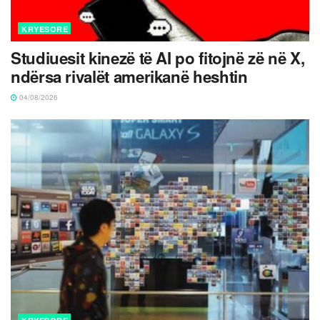
KRYESORE
Studiuesit kinezë të AI po fitojnë zë në X,
ndërsa rivalët amerikanë heshtin
04/08/2026