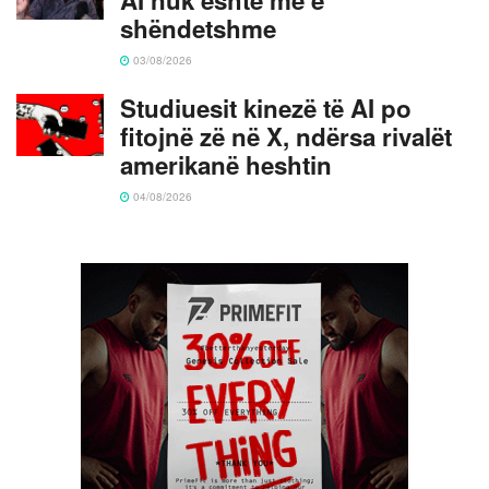
shëndetshme
03/08/2026
Studiuesit kinezë të AI po
fitojnë zë në X, ndërsa rivalët
amerikanë heshtin
04/08/2026