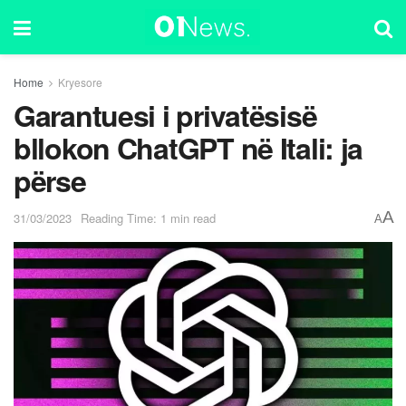
Home
Kryesore
Garantuesi i privatësisë
bllokon ChatGPT në Itali: ja
përse
A
31/03/2023
Reading Time: 1 min read
A