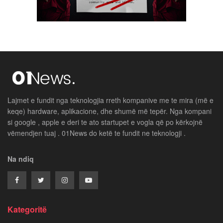
Lajmet e fundit nga teknologjia rreth kompanive me te mira (më e
keqe) hardware, aplikacione, dhe shumë më tepër. Nga kompani
si google , apple e deri te ato startupet e vogla që po kërkojnë
vëmendjen tuaj . 01News do ketë te fundit ne teknologji .
Na ndiq
Kategoritë