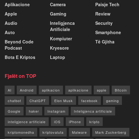
Aplikacione
Camera
Paisje Tech
Apple
Gaming
Review
Audio
Inteligjenca
Security
Artificiale
Auto
Smartphone
Kompiuter
Beyond Code
Të Gjitha
Podcast
Kryesore
Bota E Kriptos
Laptop
Fjalët on TOP
AI
Android
aplikacion
aplikacione
apple
Bitcoin
chatbot
ChatGPT
Elon Musk
facebook
gaming
Google
haker
Instagram
Inteligjenca artificiale
inteligjence artificiale
iOS
iPhone
kripto
kriptomonedha
kriptovaluta
Malware
Mark Zuckerberg