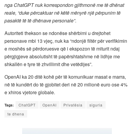
nga ChatGPT nuk korrespondon gjithmonë me të dhënat
reale, “duke përcaktuar në këtë mënyrë një përpunim të
pasaktë të të dhënave personale”
.
Autoriteti thekson se ndonëse shërbimi u drejtohet
personave mbi 13 vjeç, nuk ka “ndonjë filtër për verifikimin
e moshës së përdoruesve që i ekspozon të miturit ndaj
përgjigjeve absolutisht të papërshtatshme në lidhje me
shkallën e tyre të zhvillimit dhe vetëdijes”.
OpenAI ka 20 ditë kohë për të komunikuar masat e marra,
në të kundërt do të gjobitet deri në 20 milionë euro ose 4%
e xhiros vjetore globale.
Tags:
ChatGPT
OpenAI
Privatësia
siguria
te dhena