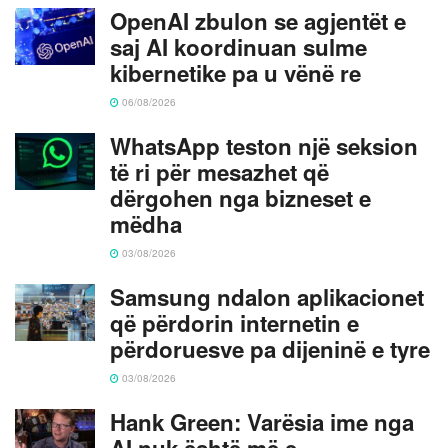
OpenAI zbulon se agjentët e
saj AI koordinuan sulme
kibernetike pa u vënë re
06/08/2026
WhatsApp teston një seksion
të ri për mesazhet që
dërgohen nga bizneset e
mëdha
03/08/2026
Samsung ndalon aplikacionet
që përdorin internetin e
përdoruesve pa dijeninë e tyre
03/08/2026
Hank Green: Varësia ime nga
AI nuk është më e