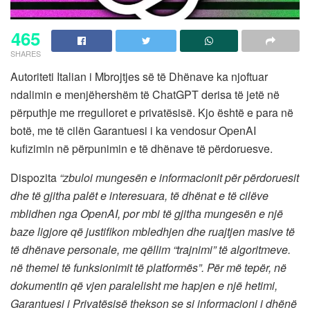
465
SHARES
Autoriteti Italian i Mbrojtjes së të Dhënave ka njoftuar
ndalimin e menjëhershëm të ChatGPT derisa të jetë në
përputhje me rregulloret e privatësisë. Kjo është e para në
botë, me të cilën Garantuesi i ka vendosur OpenAI
kufizimin në përpunimin e të dhënave të përdoruesve.
Dispozita
“zbuloi mungesën e informacionit për përdoruesit
dhe të gjitha palët e interesuara, të dhënat e të cilëve
mblidhen nga OpenAI, por mbi të gjitha mungesën e një
baze ligjore që justifikon mbledhjen dhe ruajtjen masive të
të dhënave personale, me qëllim “trajnimi” të algoritmeve.
në themel të funksionimit të platformës”. Për më tepër, në
dokumentin që vjen paralelisht me hapjen e një hetimi,
Garantuesi i Privatësisë thekson se si informacioni i dhënë