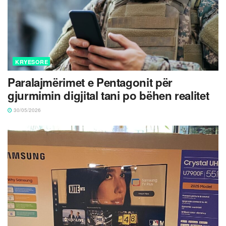
KRYESORE
Paralajmërimet e Pentagonit për
gjurmimin digjital tani po bëhen realitet
30/05/2026