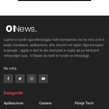
Lajmet e fundit nga teknologjia rreth kompanive me te mira (më e
keqe) hardware, aplikacione, dhe shumë më tepër. Nga kompani
si google , apple e deri te ato startupet e vogla që po kërkojnë
vëmendjen tuaj . 01News do ketë te fundit ne teknologji .
Na ndiq
Kategoritë
Aplikacione
Camera
Paisje Tech