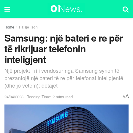
Home
Paisje Tech
Samsung: një bateri e re për
të rikrijuar telefonin
inteligjent
Një projekt i ri i vendosur nga Samsung synon të
prezantojë një bateri të re për telefonat inteligjentë
(dhe jo vetëm): detajet
A
24/04/2023
Reading Time: 2 mins read
A