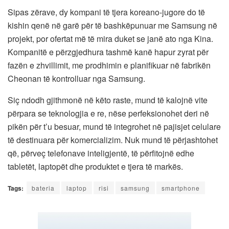
Sipas zërave, dy kompani të tjera koreano-jugore do të
kishin qenë në garë për të bashkëpunuar me Samsung në
projekt, por ofertat më të mira duket se janë ato nga Kina.
Kompanitë e përzgjedhura tashmë kanë hapur zyrat për
fazën e zhvillimit, me prodhimin e planifikuar në fabrikën
Cheonan të kontrolluar nga Samsung.
Siç ndodh gjithmonë në këto raste, mund të kalojnë vite
përpara se teknologjia e re, nëse perfeksionohet deri në
pikën për t’u besuar, mund të integrohet në pajisjet celulare
të destinuara për komercializim. Nuk mund të përjashtohet
që, përveç telefonave inteligjentë, të përfitojnë edhe
tabletët, laptopët dhe produktet e tjera të markës.
Tags:
bateria
laptop
risi
samsung
smartphone