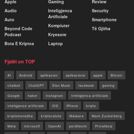
Apple
Gaming
Review
Audio
Inteligjenca
Security
Artificiale
Auto
Smartphone
Kompiuter
Beyond Code
Të Gjitha
Podcast
Kryesore
Bota E Kriptos
Laptop
Fjalët on TOP
AI
Android
aplikacion
aplikacione
apple
Bitcoin
chatbot
ChatGPT
Elon Musk
facebook
gaming
Google
haker
Instagram
Inteligjenca artificiale
inteligjence artificiale
iOS
iPhone
kripto
kriptomonedha
kriptovaluta
Malware
Mark Zuckerberg
Meta
microsoft
OpenAI
perditesim
Privatësia