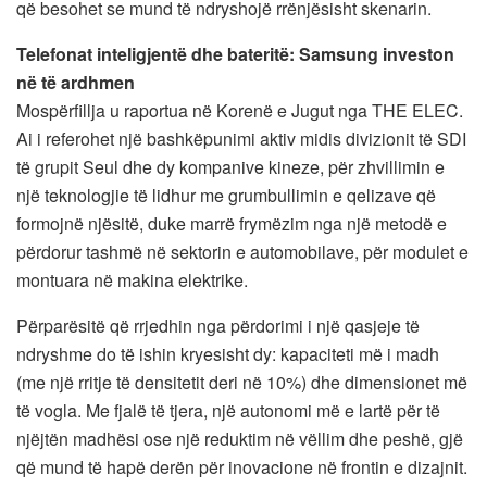
që besohet se mund të ndryshojë rrënjësisht skenarin.
Telefonat inteligjentë dhe bateritë: Samsung investon
në të ardhmen
Mospërfillja u raportua në Korenë e Jugut nga THE ELEC.
Ai i referohet një bashkëpunimi aktiv midis divizionit të SDI
të grupit Seul dhe dy kompanive kineze, për zhvillimin e
një teknologjie të lidhur me grumbullimin e qelizave që
formojnë njësitë, duke marrë frymëzim nga një metodë e
përdorur tashmë në sektorin e automobilave, për modulet e
montuara në makina elektrike.
Përparësitë që rrjedhin nga përdorimi i një qasjeje të
ndryshme do të ishin kryesisht dy: kapaciteti më i madh
(me një rritje të densitetit deri në 10%) dhe dimensionet më
të vogla. Me fjalë të tjera, një autonomi më e lartë për të
njëjtën madhësi ose një reduktim në vëllim dhe peshë, gjë
që mund të hapë derën për inovacione në frontin e dizajnit.