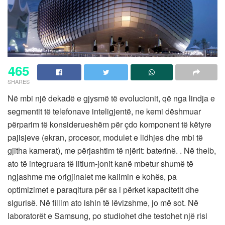
465
SHARES
Në mbi një dekadë e gjysmë të evolucionit, që nga lindja e
segmentit të telefonave inteligjentë, ne kemi dëshmuar
përparim të konsiderueshëm për çdo komponent të këtyre
pajisjeve (ekran, procesor, modulet e lidhjes dhe mbi të
gjitha kamerat), me përjashtim të njërit: baterinë. . Në thelb,
ato të integruara të litium-jonit kanë mbetur shumë të
ngjashme me origjinalet me kalimin e kohës, pa
optimizimet e paraqitura për sa i përket kapacitetit dhe
sigurisë. Në fillim ato ishin të lëvizshme, jo më sot. Në
laboratorët e Samsung, po studiohet dhe testohet një risi