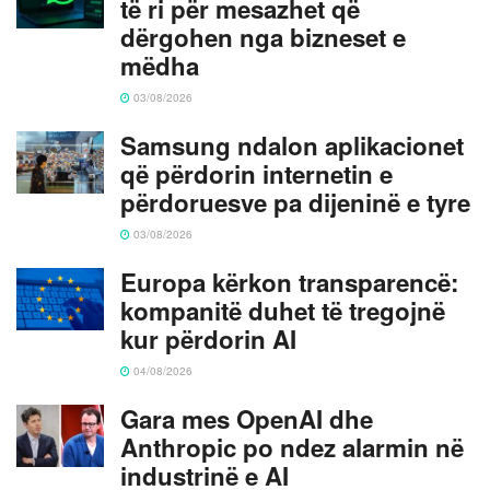
të ri për mesazhet që
dërgohen nga bizneset e
mëdha
03/08/2026
Samsung ndalon aplikacionet
që përdorin internetin e
përdoruesve pa dijeninë e tyre
03/08/2026
Europa kërkon transparencë:
kompanitë duhet të tregojnë
kur përdorin AI
04/08/2026
Gara mes OpenAI dhe
Anthropic po ndez alarmin në
industrinë e AI