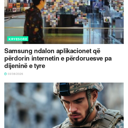
KRYESORE
Samsung ndalon aplikacionet që
përdorin internetin e përdoruesve pa
dijeninë e tyre
03/08/2026