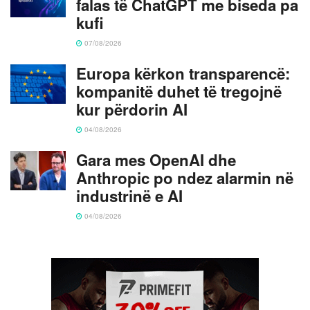
falas të ChatGPT me biseda pa
kufi
07/08/2026
Europa kërkon transparencë:
kompanitë duhet të tregojnë
kur përdorin AI
04/08/2026
Gara mes OpenAI dhe
Anthropic po ndez alarmin në
industrinë e AI
04/08/2026