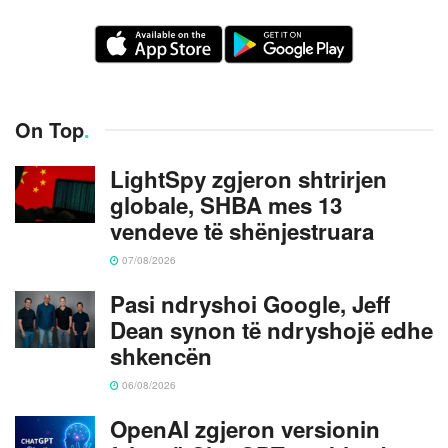
On Top
.
LightSpy zgjeron shtrirjen
globale, SHBA mes 13
vendeve të shënjestruara
07/08/2026
Pasi ndryshoi Google, Jeff
Dean synon të ndryshojë edhe
shkencën
06/08/2026
OpenAI zgjeron versionin