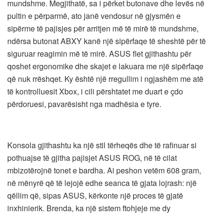
mundshme. Megjithatë, sa i përket butonave dhe levës në
pultin e përparmë, ato janë vendosur në gjysmën e
sipërme të pajisjes për arritjen më të mirë të mundshme,
ndërsa butonat ABXY kanë një sipërfaqe të sheshtë për të
siguruar reagimin më të mirë. ASUS flet gjithashtu për
qoshet ergonomike dhe skajet e lakuara me një sipërfaqe
që nuk rrëshqet. Ky është një rregullim i ngjashëm me atë
të kontrolluesit Xbox, i cili përshtatet me duart e çdo
përdoruesi, pavarësisht nga madhësia e tyre.
Konsola gjithashtu ka një stil tërheqës dhe të rafinuar si
pothuajse të gjitha pajisjet ASUS ROG, në të cilat
mbizotërojnë tonet e bardha. Ai peshon vetëm 608 gram,
në mënyrë që të lejojë edhe seanca të gjata lojrash: një
qëllim që, sipas ASUS, kërkonte një proces të gjatë
inxhinierik. Brenda, ka një sistem ftohjeje me dy