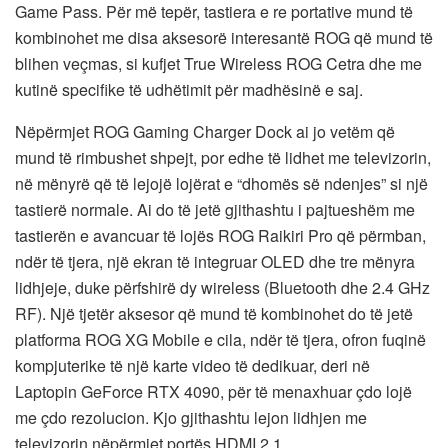
Game Pass. Për më tepër, tastiera e re portative mund të
kombinohet me disa aksesorë interesantë ROG që mund të
blihen veçmas, si kufjet True Wireless ROG Cetra dhe me
kutinë specifike të udhëtimit për madhësinë e saj.
Nëpërmjet ROG Gaming Charger Dock ai jo vetëm që
mund të rimbushet shpejt, por edhe të lidhet me televizorin,
në mënyrë që të lejojë lojërat e “dhomës së ndenjes” si një
tastierë normale. Ai do të jetë gjithashtu i pajtueshëm me
tastierën e avancuar të lojës ROG Raikiri Pro që përmban,
ndër të tjera, një ekran të integruar OLED dhe tre mënyra
lidhjeje, duke përfshirë dy wireless (Bluetooth dhe 2.4 GHz
RF). Një tjetër aksesor që mund të kombinohet do të jetë
platforma ROG XG Mobile e cila, ndër të tjera, ofron fuqinë
kompjuterike të një karte video të dedikuar, deri në
Laptopin GeForce RTX 4090, për të menaxhuar çdo lojë
me çdo rezolucion. Kjo gjithashtu lejon lidhjen me
televizorin nëpërmjet portës HDMI 2.1.