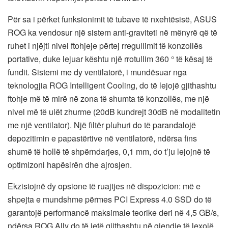
Për sa i përket funksionimit të tubave të nxehtësisë, ASUS
ROG ka vendosur një sistem anti-graviteti në mënyrë që të
ruhet i njëjti nivel ftohjeje përtej rregullimit të konzollës
portative, duke lejuar kështu një rrotullim 360 ° të kësaj të
fundit. Sistemi me dy ventilatorë, i mundësuar nga
teknologjia ROG Intelligent Cooling, do të lejojë gjithashtu
ftohje më të mirë në zona të shumta të konzollës, me një
nivel më të ulët zhurme (20dB kundrejt 30dB në modalitetin
me një ventilator). Një filtër pluhuri do të parandalojë
depozitimin e papastërtive në ventilatorë, ndërsa fins
shumë të hollë të shpërndarjes, 0,1 mm, do t’ju lejojnë të
optimizoni hapësirën dhe ajrosjen.
Ekzistojnë dy opsione të ruajtjes në dispozicion: më e
shpejta e mundshme përmes PCI Express 4.0 SSD do të
garantojë performancë maksimale teorike deri në 4,5 GB/s,
ndërsa ROG Ally do të jetë gjithashtu në gjendje të lexojë