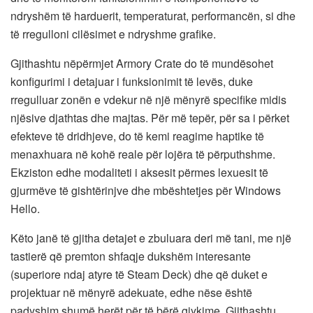
ndryshëm të harduerit, temperaturat, performancën, si dhe
të rregulloni cilësimet e ndryshme grafike.
Gjithashtu nëpërmjet Armory Crate do të mundësohet
konfigurimi i detajuar i funksionimit të levës, duke
rregulluar zonën e vdekur në një mënyrë specifike midis
njësive djathtas dhe majtas. Për më tepër, për sa i përket
efekteve të dridhjeve, do të kemi reagime haptike të
menaxhuara në kohë reale për lojëra të përputhshme.
Ekziston edhe modaliteti i aksesit përmes lexuesit të
gjurmëve të gishtërinjve dhe mbështetjes për Windows
Hello.
Këto janë të gjitha detajet e zbuluara deri më tani, me një
tastierë që premton shfaqje dukshëm interesante
(superiore ndaj atyre të Steam Deck) dhe që duket e
projektuar në mënyrë adekuate, edhe nëse është
padyshim shumë herët për të bërë gjykime. Gjithashtu