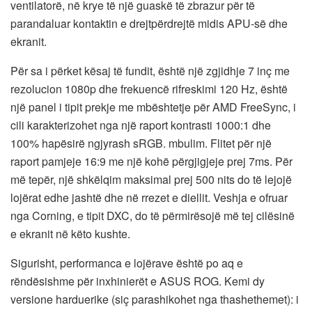
ventilatorë, në krye të një guaskë të zbrazur për të
parandaluar kontaktin e drejtpërdrejtë midis APU-së dhe
ekranit.
Për sa i përket kësaj të fundit, është një zgjidhje 7 inç me
rezolucion 1080p dhe frekuencë rifreskimi 120 Hz, është
një panel i tipit prekje me mbështetje për AMD FreeSync, i
cili karakterizohet nga një raport kontrasti 1000:1 dhe
100% hapësirë ​​ngjyrash sRGB. mbulim. Flitet për një
raport pamjeje 16:9 me një kohë përgjigjeje prej 7ms. Për
më tepër, një shkëlqim maksimal prej 500 nits do të lejojë
lojërat edhe jashtë dhe në rrezet e diellit. Veshja e ofruar
nga Corning, e tipit DXC, do të përmirësojë më tej cilësinë
e ekranit në këto kushte.
Sigurisht, performanca e lojërave është po aq e
rëndësishme për inxhinierët e ASUS ROG. Kemi dy
versione harduerike (siç parashikohet nga thashethemet): i