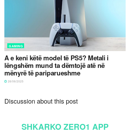
GAMING
A e keni këtë model të PS5? Metali i
lëngshëm mund ta dëmtojë atë në
mënyrë të pariparueshme
26/06/2025
Discussion about this post
SHKARKO ZERO1 APP