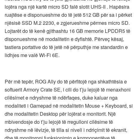
lojëra nga një kartë micro SD falë slotit UHS-II . Hapësira
ruajtëse e disponueshme do të jetë 512 GB për sa i përket
njësisë SSD M.2 2230, e zgjerueshme përmes micro SD.
Lojtarët do të kenë gjithashtu 16 GB memorie LPDDR5 të
disponueshme në modalitetin e dyfishtë. Përveç kësaj,
tastiera portative do të jetë në përputhje me standardin e
lidhjes me valë Wi-Fi 6E.
Për më tepër, ROG Ally do të përfitojë nga shkathtësia e
softuerit Armory Crate SE, i cili do t’ju lejojë të menaxhoni
cilësimet e ndryshme të ndërfaqes, duke kaluar nga
modaliteti i Gamepad në modalitetin Mouse + Keyboard, si
dhe modalitetin Desktop për lojërat e monitorit. Një
mbivendosje do t’ju lejojë të rregulloni cilësime të
ndryshme në lëvizje, të tilla si niveli i ndriçimit të ekranit,
dhe të monitoroni funksionimin e komponentëve të