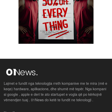
Lajmet e fundit nga teknologjia rreth kompanive me te mira (më e
keqe) hardware, aplikacione, dhe shumë më tepër. Nga kompani
si google , apple e deri te ato startupet e vogla që po kërkojnë
vëmendjen tuaj . 01News do ketë te fundit ne teknologji .