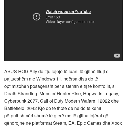
ASUS ROG Ally do t’ju lejojë të luani të gjithë titujt e
pajtueshëm me Windows 11, ndërsa disa do të
optimizohen posaçërisht për sistemin e tij të kontrollit, si
Death Stranding, Monster Hunter Rise, Hogwarts Legacy,
Cyberpunk 2077, Call of Duty Modern Wafare II 2022 dhe
Battlefield. 2042 Kjo do të thotë që ne do të kemi
përputhshmëri shumë të gjerë me të gjitha lojërat që
qëndrojnë në platformat Steam, EA, Epic Games dhe Xbox