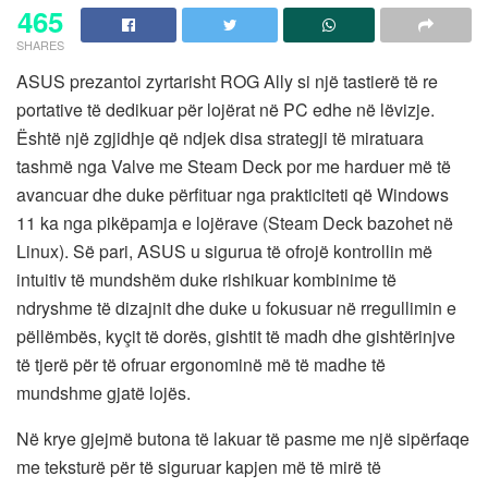
465
SHARES
ASUS prezantoi zyrtarisht ROG Ally si një tastierë të re
portative të dedikuar për lojërat në PC edhe në lëvizje.
Është një zgjidhje që ndjek disa strategji të miratuara
tashmë nga Valve me Steam Deck por me harduer më të
avancuar dhe duke përfituar nga prakticiteti që Windows
11 ka nga pikëpamja e lojërave (Steam Deck bazohet në
Linux). Së pari, ASUS u sigurua të ofrojë kontrollin më
intuitiv të mundshëm duke rishikuar kombinime të
ndryshme të dizajnit dhe duke u fokusuar në rregullimin e
pëllëmbës, kyçit të dorës, gishtit të madh dhe gishtërinjve
të tjerë për të ofruar ergonominë më të madhe të
mundshme gjatë lojës.
Në krye gjejmë butona të lakuar të pasme me një sipërfaqe
me teksturë për të siguruar kapjen më të mirë të