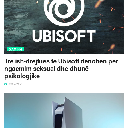
GAMING
Tre ish-drejtues të Ubisoft dënohen për
ngacmim seksual dhe dhunë
psikologjike
03/07/2025