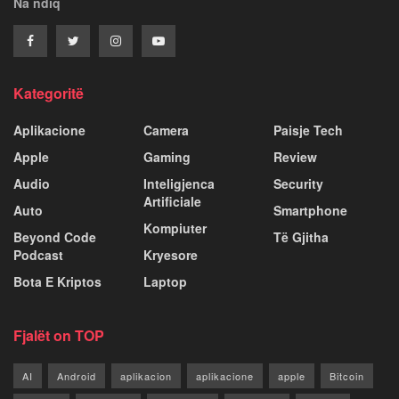
Na ndiq
Kategoritë
Aplikacione
Camera
Paisje Tech
Apple
Gaming
Review
Audio
Inteligjenca
Security
Artificiale
Auto
Smartphone
Kompiuter
Beyond Code
Të Gjitha
Podcast
Kryesore
Bota E Kriptos
Laptop
Fjalët on TOP
AI
Android
aplikacion
aplikacione
apple
Bitcoin