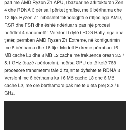
pari me AMD Ryzen Z1 APU, i bazuar në arkitekturën Zen
4 dhe RDNA 3 për sa i përket grafisë, me 6 bërthama dhe
12 fije. Ryzen Z1 mbështet teknologjitë e rritjes nga AMD,
RSR dhe FSR dhe është ndërtuar sipas një procesi
ndërtimi 4 nanometër. Versioni i dytë i ROG Rally, nga ana
tjetër, përmban AMD Ryzen Z1 Extreme, në konfigurimin
me 8 bërthama dhe 16 fije. Modeli Extreme përmban 16
MB cache L3 dhe 8 MB L2 cache me frekuencë orësh 3.3 /
5.1 GHz (bazë / përforcim), ndërsa GPU do të ketë 768
procesorë transmetimi falë dizajnit të dyfishtë të RDNA 3
Versioni me 6 bërthama ka 16 MB cache L3 dhe 6 MB
cache L2, me orë bërthamore pak më të ulëta prej 3.2 / 5
GHz.