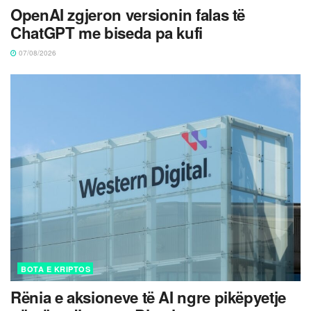
OpenAI zgjeron versionin falas të
ChatGPT me biseda pa kufi
07/08/2026
BOTA E KRIPTOS
Rënia e aksioneve të AI ngre pikëpyetje