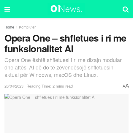
Home
Kompiuter
Opera One – shfletues i ri me
funksionalitet AI
Opera One është shfletuesi i ri me dizajn modular
dhe aftësi AI që do të zëvendësojë shfletuesin
aktual për Windows, macOS dhe Linux.
A
26/04/2023
Reading Time: 2 mins read
A