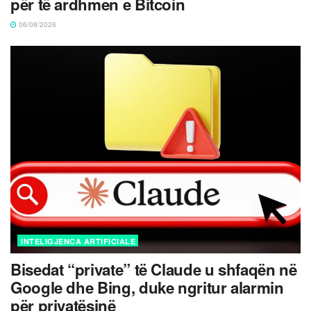
për të ardhmen e Bitcoin
06/08/2026
INTELIGJENCA ARTIFICIALE
Bisedat “private” të Claude u shfaqën në
Google dhe Bing, duke ngritur alarmin
për privatësinë