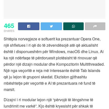
465
SHARES
Shtëpia norvegjeze e softuerit ka prezantuar Opera One,
një shfletues i ri që do të zëvendësojë atë që aktualisht
është i disponueshëm për Windows, macOS dhe Linux. Ai
ka një ndërfaqe të përdoruesit plotësisht të rinovuar që
përdor një dizajn modular dhe Kompozitorin Multithreaded.
Një nga veçoritë e reja më interesante është Tab Islands
që ju lejon të gruponi skedat. Ekziston gjithashtu
mbështetje për veçoritë e AI të prezantuara në fund të
marsit.
Dizajni i ri modular lejon një “përvojë të lëngshme të
lundrimit me varkë”. Kjo është kryesisht për shkak të