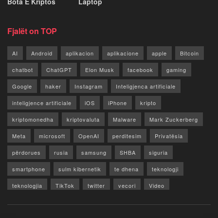
Bota E Kriptos
Laptop
Fjalët on TOP
AI
Android
aplikacion
aplikacione
apple
Bitcoin
chatbot
ChatGPT
Elon Musk
facebook
gaming
Google
haker
Instagram
Inteligjenca artificiale
inteligjence artificiale
iOS
iPhone
kripto
kriptomonedha
kriptovaluta
Malware
Mark Zuckerberg
Meta
microsoft
OpenAI
perditesim
Privatësia
përdorues
rusia
samsung
SHBA
siguria
smartphone
sulm kibernetik
te dhena
teknologji
teknologjia
TikTok
twitter
vecori
Video
WhatsApp
x
youtube