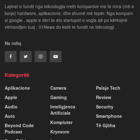
Lajmet e fundit nga teknologjia rreth kompanive me te mira (më e
keqe) hardware, aplikacione, dhe shumë më tepër. Nga kompani
si google , apple e deri te ato startupet e vogla që po kërkojnë
vëmendjen tuaj . 01News do ketë te fundit ne teknologji .
Na ndiq
Kategoritë
Aplikacione
Camera
Paisje Tech
Apple
Gaming
Review
Audio
Inteligjenca
Security
Artificiale
Auto
Smartphone
Kompiuter
Beyond Code
Të Gjitha
Podcast
Kryesore