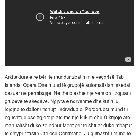
Arkitektura e re bëri të mundur zbatimin e veçorisë Tab
Islands. Opera One mund të grupojë automatikisht skedat
bazuar në përmbajtje. Në thelb është një version i zgjuar i
grupeve të skedave. Ngjyra e ndryshme dhe kufiri ju
lejojnë të dalloni “ishujt” individualë. Përdoruesi mund t’i
ngushtojë ose zgjerojë ato me një klikim dhe t’i krijojë ato
manualisht duke zgjedhur faqet për të shtuar duke mbajtur
të shtypur tastin Ctrl ose Command. Ju gjithashtu mund të