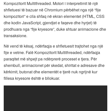
Kompozitorit Multithreaded. Motori i interpretimit të një
shfletuesi të bazuar në Chromium përbëhet nga një “fije
kompozitori” e cila shfaq në ekran elementet (HTML, CSS
dhe kodin JavaScript, gjendjet e faqeve dhe hyrjet) të
prodhuara nga “fije kryesore”, duke shtuar animacione dhe
transaksione.
Në vend të kësaj, ndërfaqja e shfletuesit trajtohet nga një
fije e vetme. Falë Kompozitorit Multithreaded, ndërfaqja
paraqitet më shpejt pa ndërprerë proceset e tjera. Për
shembull, animacionet për skedat, shiritat e adresave dhe
kërkimit, butonat dhe elementët e tjerë nuk ngrijnë kur
fillesa kryesore është e bllokuar.