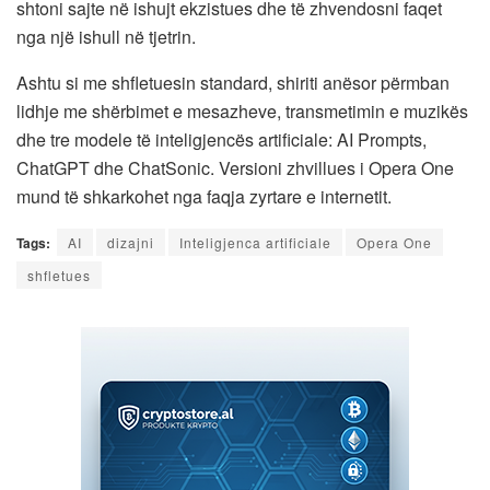
shtoni sajte në ishujt ekzistues dhe të zhvendosni faqet
nga një ishull në tjetrin.
Ashtu si me shfletuesin standard, shiriti anësor përmban
lidhje me shërbimet e mesazheve, transmetimin e muzikës
dhe tre modele të inteligjencës artificiale: AI Prompts,
ChatGPT dhe ChatSonic. Versioni zhvillues i Opera One
mund të shkarkohet nga faqja zyrtare e internetit.
Tags:
AI
dizajni
Inteligjenca artificiale
Opera One
shfletues