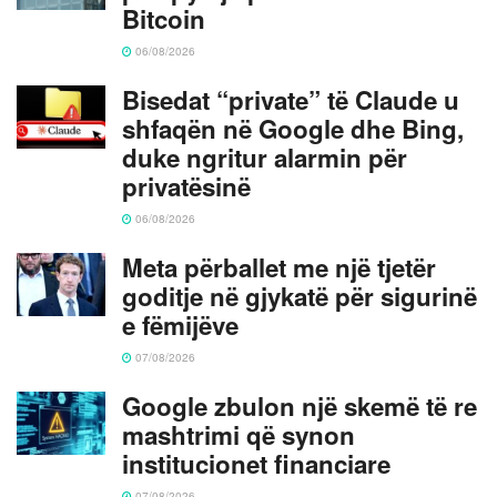
Bitcoin
06/08/2026
Bisedat “private” të Claude u
shfaqën në Google dhe Bing,
duke ngritur alarmin për
privatësinë
06/08/2026
Meta përballet me një tjetër
goditje në gjykatë për sigurinë
e fëmijëve
07/08/2026
Google zbulon një skemë të re
mashtrimi që synon
institucionet financiare
07/08/2026