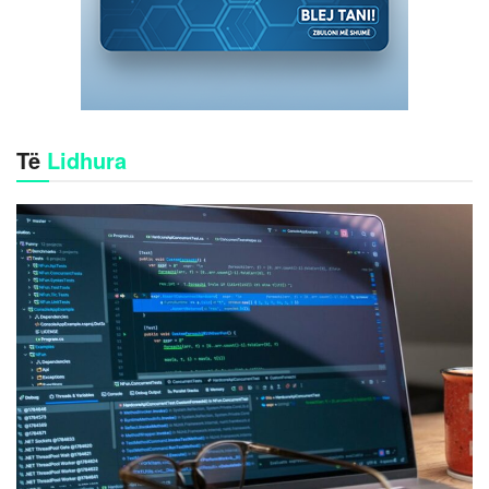
Të
Lidhura