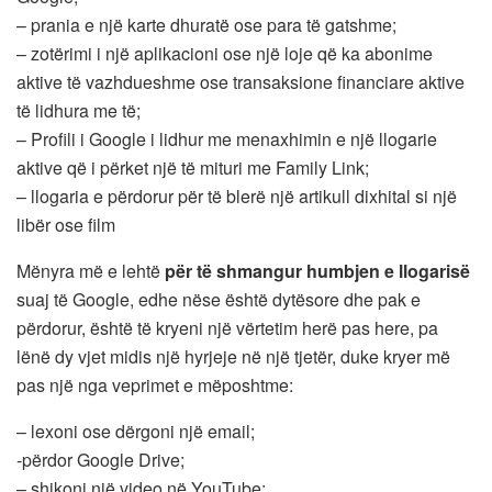
– prania e një karte dhuratë ose para të gatshme;
– zotërimi i një aplikacioni ose një loje që ka abonime
aktive të vazhdueshme ose transaksione financiare aktive
të lidhura me të;
– Profili i Google i lidhur me menaxhimin e një llogarie
aktive që i përket një të mituri me Family Link;
– llogaria e përdorur për të blerë një artikull dixhital si një
libër ose film
Mënyra më e lehtë
për të shmangur humbjen e llogarisë
suaj të Google, edhe nëse është dytësore dhe pak e
përdorur, është të kryeni një vërtetim herë pas here, pa
lënë dy vjet midis një hyrjeje në një tjetër, duke kryer më
pas një nga veprimet e mëposhtme:
– lexoni ose dërgoni një email;
-përdor Google Drive;
– shikoni një video në YouTube;