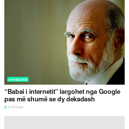
KRYESORE
“Babai i internetit” largohet nga Google
pas më shumë se dy dekadash
01/07/2026