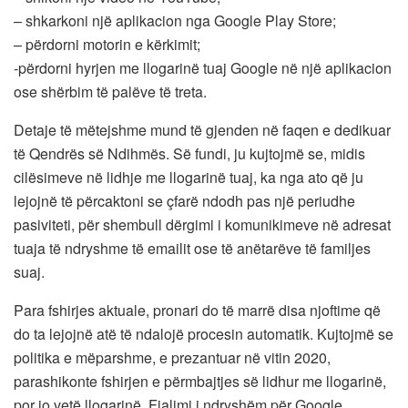
– shkarkoni një aplikacion nga Google Play Store;
– përdorni motorin e kërkimit;
-përdorni hyrjen me llogarinë tuaj Google në një aplikacion
ose shërbim të palëve të treta.
Detaje të mëtejshme mund të gjenden në faqen e dedikuar
të Qendrës së Ndihmës. Së fundi, ju kujtojmë se, midis
cilësimeve në lidhje me llogarinë tuaj, ka nga ato që ju
lejojnë të përcaktoni se çfarë ndodh pas një periudhe
pasiviteti, për shembull dërgimi i komunikimeve në adresat
tuaja të ndryshme të emailit ose të anëtarëve të familjes
suaj.
Para fshirjes aktuale, pronari do të marrë disa njoftime që
do ta lejojnë atë të ndalojë procesin automatik. Kujtojmë se
politika e mëparshme, e prezantuar në vitin 2020,
parashikonte fshirjen e përmbajtjes së lidhur me llogarinë,
por jo vetë llogarinë. Fjalimi i ndryshëm për Google