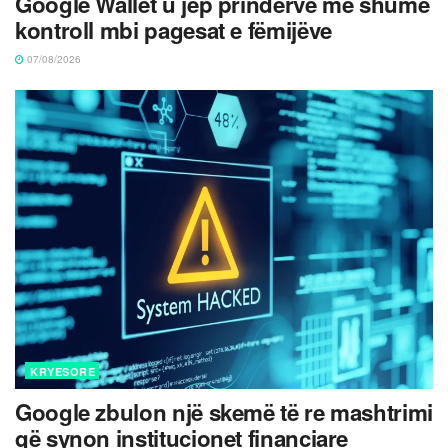
Google Wallet u jep prindërve më shumë
kontroll mbi pagesat e fëmijëve
07/08/2026
KRYESORE
Google zbulon një skemë të re mashtrimi
që synon institucionet financiare