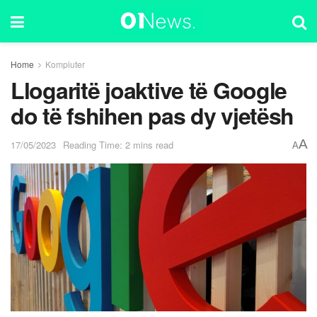
Home
Kompiuter
Llogaritë joaktive të Google
do të fshihen pas dy vjetësh
A
17/05/2023
Reading Time: 2 mins read
A