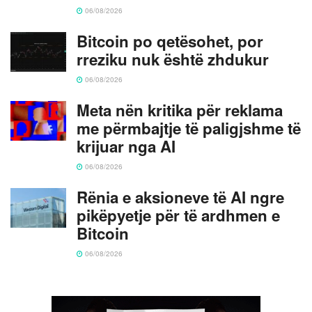
06/08/2026
Bitcoin po qetësohet, por
rreziku nuk është zhdukur
06/08/2026
Meta nën kritika për reklama
me përmbajtje të paligjshme të
krijuar nga AI
06/08/2026
Rënia e aksioneve të AI ngre
pikëpyetje për të ardhmen e
Bitcoin
06/08/2026