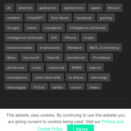
AI
Android
aplikacion
aplikacione
apple
Bitcoin
chatbot
ChatGPT
Elon Musk
facebook
gaming
Google
haker
Instagram
Inteligjenca artificiale
inteligjence artificiale
iOS
iPhone
kripto
kriptomonedha
kriptovaluta
Malware
Mark Zuckerberg
Meta
microsoft
OpenAI
perditesim
Privatësia
përdorues
rusia
samsung
SHBA
siguria
smartphone
sulm kibernetik
te dhena
teknologji
teknologjia
TikTok
twitter
vecori
Video
WhatsApp
x
youtube
Rreth Nesh
Reklamo
Privacy & Policy
Kontakt
This website uses cookies. By continuing to use this website you
are giving consent to cookies being used. Visit our
Privacy and
© 2026 Zero1.al - Part of techzero1.com
Cookie Policy
.
I Agree