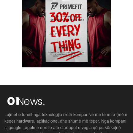
Lajmet e fundit nga teknologjia rreth kompanive me te mira (më e
keqe) hardware, aplikacione, dhe shumë më tepër. Nga kompani
si google , apple e deri te ato startupet e vogla që po kërkojnë