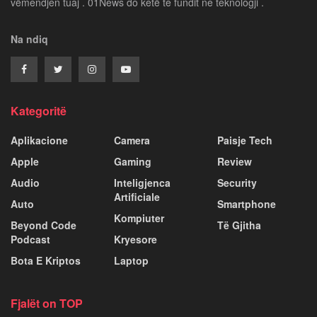
vëmendjen tuaj . 01News do ketë te fundit ne teknologji .
Na ndiq
Kategoritë
Aplikacione
Camera
Paisje Tech
Apple
Gaming
Review
Audio
Inteligjenca
Security
Artificiale
Auto
Smartphone
Kompiuter
Beyond Code
Të Gjitha
Podcast
Kryesore
Bota E Kriptos
Laptop
Fjalët on TOP