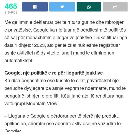
465
SHARES
Me qëllimin e deklaruar për të rritur sigurinë dhe mbrojtjen
e privatësisë, Google ka njoftuar një përditësim të politikës
së saj për menaxhimin e llogarive joaktive. Duke filluar nga
data 1 dhjetor 2023, ato për të cilat nuk është regjistruar
asnjë aktivitet në dy vitet e fundit mund të eliminohen
automatikisht.
Google, një politikë e re për llogaritë joaktive
Ka disa përjashtime ose kushte të cilat, pavarësisht një
periudhe dyvjeçare pa asnjë veprim të ndërmarrë, mund të
pengojnë fshirjen e profilit. Këtu janë ato, të renditura nga
vetë grupi Mountain View:
– Llogaria e Google e përdorur për të blerë një produkt,
aplikacion, shërbim ose abonim aktiv ose në vazhdim të
Google;