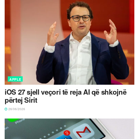
APPLE
iOS 27 sjell veçori të reja AI që shkojnë
përtej Sirit
26/06/2026