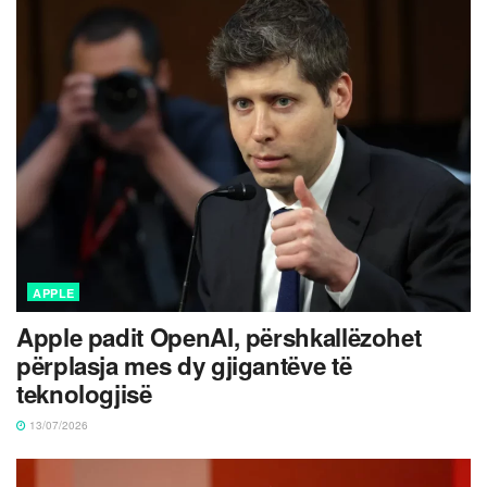
APPLE
Apple padit OpenAI, përshkallëzohet
përplasja mes dy gjigantëve të
teknologjisë
13/07/2026