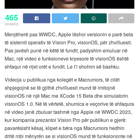
465
SHARES
Menjëherë pas WWDC, Apple lëshoi ​​versionin e parë beta
të sistemit operativ të Vision Pro, visionOS, për zhvilluesit.
Pas javësh punë në këtë të fundit, padyshim emuluar në
Mac, një video e funksioneve kryesore të visionOS është
shfaqur në rrjet orët e fundit. Le t’i shohim së bashku.
Videoja u publikua nga kolegët e Macrumors, të cilët
shpjegojnë se të gjithë zhvilluesit mund të imitojnë
visionOS në një Mac me XCode 15 Beta dhe simulatorin
visionOS 1.0. Në të vërtetë, shumica e veçorive të shfaqura
në video janë zbuluar tashmë nga Apple në WWDC 2023,
kur kompania prezantoi Vision Pro për publikun e gjerë:
pavarësisht kësaj, klipet e bëra nga Macrumors hedhin
dritë mbi mënyrën se si visionOS mund të funksiononte në