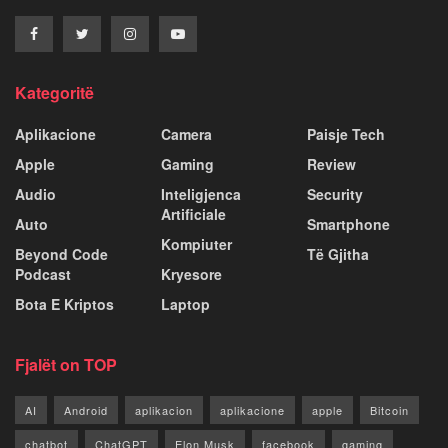
Kategoritë
Aplikacione
Camera
Paisje Tech
Apple
Gaming
Review
Audio
Inteligjenca
Security
Artificiale
Auto
Smartphone
Kompiuter
Beyond Code
Të Gjitha
Podcast
Kryesore
Bota E Kriptos
Laptop
Fjalët on TOP
AI
Android
aplikacion
aplikacione
apple
Bitcoin
chatbot
ChatGPT
Elon Musk
facebook
gaming