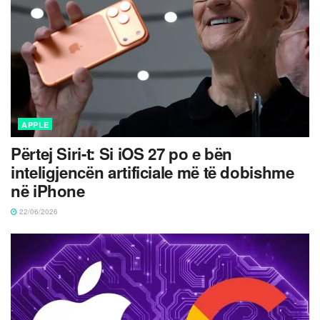
APPLE
Përtej Siri-t: Si iOS 27 po e bën
inteligjencën artificiale më të dobishme
në iPhone
22/06/2026