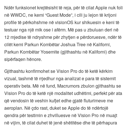
Ndër funksionet krejtësisht të reja, për të cilat Apple nuk foli
në WWDC, ne kemi “Guest Mode”, i cili ju lejon të krijoni
profile të përkohshme në visionOS kur shikuesin e keni të
testuar nga një mik ose i afërm. Më pas u zbuluan deri në
12 mjedise të ndryshme për zhytjen e përdoruesve, ndër të
cilët kemi Parkun Kombëtar Joshua Tree në Kaliforni,
Parkun Kombëtar Yosemite (gjithashtu në Kaliforni) dhe
sipërfaqen hënore.
Gjithashtu konfirmohet se Vision Pro do të ketë kërkim
vizual, tashmë të rrjedhur nga analizat e para të sistemit
operativ beta. Më në fund, Macrumors zbulon gjithashtu se
Vision Pro do të ketë një modalitet udhëtimi, perfekt për ata
që vendosin të veshin kufjet edhe gjatë fluturimeve me
aeroplan. Në çdo rast, duket se Apple do të ndërtojë
qendra për testimin e zhvilluesve në Vision Pro në muajt
në vijim, të cilat duhet të jenë shëtitëse dhe të përhapura