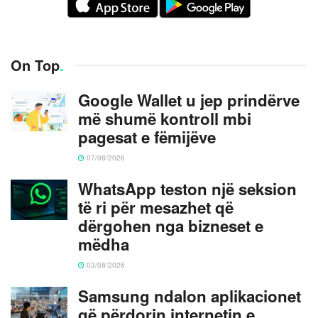
On Top
.
Google Wallet u jep prindërve
më shumë kontroll mbi
pagesat e fëmijëve
07/08/2026
WhatsApp teston një seksion
të ri për mesazhet që
dërgohen nga bizneset e
mëdha
03/08/2026
Samsung ndalon aplikacionet
që përdorin internetin e