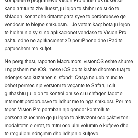
kompletet e programeve Vision Pro ende nuk duket se
kanë arritur te zhvilluesit, ju lejon të shihni se si do të
shfaqen ikonat dhe dritaret para syve të përdoruesve që
vendosin të blejnë shikuesin. . Jo vetëm kaq: beta ju lejon
të hidhni një sy si në aplikacionet vendase të Vision Pro
ashtu edhe në aplikacionet 2D për iPhone dhe iPad të
pajtueshëm me kufjet.
Në përgjithësi, raporton Macrumors, visionOS është shumë
i ngjashëm me iOS, “nëse iOS do të kishte dhomën tuaj të
ndenjes ose kuzhinën si sfond”. Qasja në ueb mund të
bëhet përmes një versioni të veçantë të Safari, i cili
gjithashtu ju lejon të kontrolloni se si u shfaqen faqet e
internetit përdoruesve të lidhur me to nga shikuesi. Për më
tepër, Vision Pro përmban një qendër kontrolli të
personalizueshme që ju lejon të aktivizoni ose çaktivizoni
modalitetin e errët, të rritni ose ulni volumin e kufjeve dhe
të rregulloni ndriçimin dhe lidhjen e kufjeve.