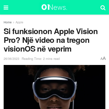
Home
Apple
Si funksionon Apple Vision
Pro? Një video na tregon
visionOS në veprim
A
26/06/2023
Reading Time: 2 mins read
A