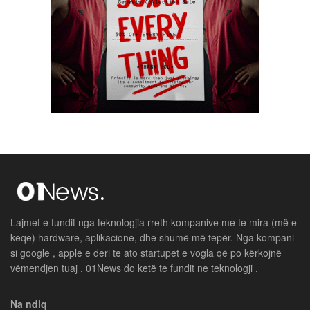
Lajmet e fundit nga teknologjia rreth kompanive me te mira (më e
keqe) hardware, aplikacione, dhe shumë më tepër. Nga kompani
si google , apple e deri te ato startupet e vogla që po kërkojnë
vëmendjen tuaj . 01News do ketë te fundit ne teknologji .
Na ndiq