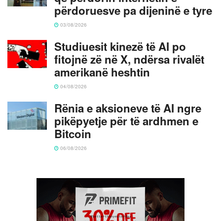
përdoruesve pa dijeninë e tyre
03/08/2026
Studiuesit kinezë të AI po
fitojnë zë në X, ndërsa rivalët
amerikanë heshtin
04/08/2026
Rënia e aksioneve të AI ngre
pikëpyetje për të ardhmen e
Bitcoin
06/08/2026