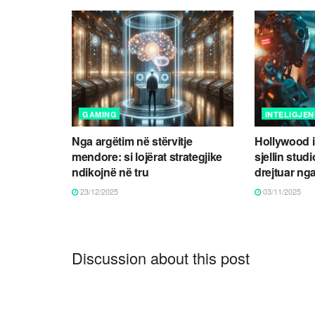
GAMING
INTELIGJEN
Nga argëtim në stërvitje
Hollywood i
mendore: si lojërat strategjike
sjellin studi
ndikojnë në tru
drejtuar nga
23/12/2025
03/11/2025
Discussion about this post