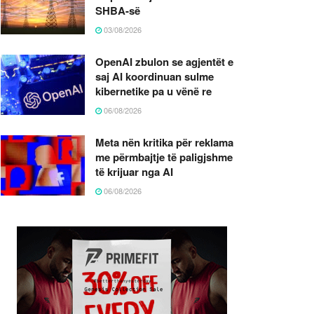
SHBA-së
03/08/2026
OpenAI zbulon se agjentët e
saj AI koordinuan sulme
kibernetike pa u vënë re
06/08/2026
Meta nën kritika për reklama
me përmbajtje të paligjshme
të krijuar nga AI
06/08/2026