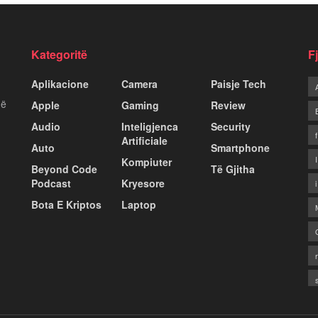
Kategoritë
F
Aplikacione
Camera
Paisje Tech
më
Apple
Gaming
Review
Audio
Inteligjenca
Security
Artificiale
Auto
Smartphone
Kompiuter
Beyond Code
Të Gjitha
Podcast
Kryesore
Bota E Kriptos
Laptop