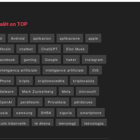
jalët on TOP
AI
Android
aplikacion
aplikacione
apple
Bitcoin
chatbot
ChatGPT
Elon Musk
facebook
gaming
Google
haker
Instagram
Inteligjenca artificiale
inteligjence artificiale
iOS
iPhone
kripto
kriptomonedha
kriptovaluta
Malware
Mark Zuckerberg
Meta
microsoft
OpenAI
perditesim
Privatësia
përdorues
rusia
samsung
SHBA
siguria
smartphone
sulm kibernetik
te dhena
teknologji
teknologjia
TikTok
twitter
vecori
Video
WhatsApp