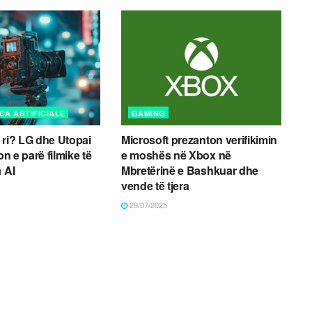
CA ARTIFICIALE
GAMING
 ri? LG dhe Utopai
Microsoft prezanton verifikimin
on e parë filmike të
e moshës në Xbox në
 AI
Mbretërinë e Bashkuar dhe
vende të tjera
29/07/2025