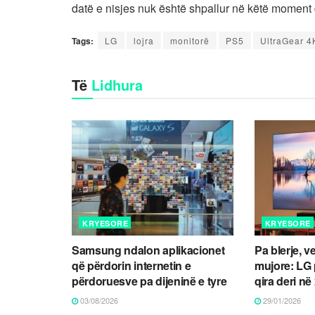
datë e nisjes nuk është shpallur në këtë moment 
Tags:
LG
lojra
monitorë
PS5
UltraGear 4
Të
Lidhura
KRYESORE
KRYESORE
Samsung ndalon aplikacionet
Pa blerje, 
që përdorin internetin e
mujore: LG
përdoruesve pa dijeninë e tyre
qira deri n
03/08/2026
29/01/2026