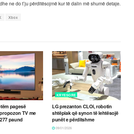
dhe ne do t’ju përditësojmë kur të dalin më shumë detaje.
K
Xbox
KRYESORE
vetëm pagesë
LG prezanton CLOi, robotin
 propozon TV me
shtëpiak që synon të lehtësojë
ë 277 paund
punët e përditshme
09/01/2026