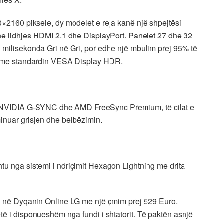
×2160 piksele, dy modelet e reja kanë një shpejtësi
he lidhjes HDMI 2.1 dhe DisplayPort. Panelet 27 dhe 32
1 milisekonda Gri në Gri, por edhe një mbulim prej 95% të
i me standardin VESA Display HDR.
atat NVIDIA G-SYNC dhe AMD FreeSync Premium, të cilat e
inuar grisjen dhe belbëzimin.
htu nga sistemi i ndriçimit Hexagon Lightning me drita
në Dyqanin Online LG me një çmim prej 529 Euro.
të i disponueshëm nga fundi i shtatorit. Të paktën asnjë