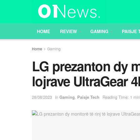
HOME
REVIEW
GAMING
PAISJE 
Home
Gaming
LG prezanton dy mo
lojrave UltraGear 
28/08/2023
in
Gaming
,
Paisje Tech
Reading Time: 1 min