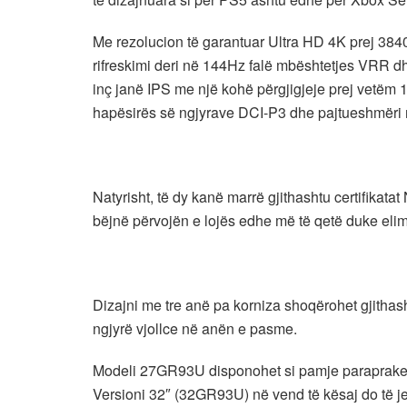
Me rezolucion të garantuar Ultra HD 4K prej 3840
rifreskimi deri në 144Hz falë mbështetjes VRR d
inç janë IPS me një kohë përgjigjeje prej vetëm 
hapësirës së ngjyrave DCI-P3 dhe pajtueshmër
Natyrisht, të dy kanë marrë gjithashtu certifik
bëjnë përvojën e lojës edhe më të qetë duke elim
Dizajni me tre anë pa korniza shoqërohet gjithas
ngjyrë vjollce në anën e pasme.
Modeli 27GR93U disponohet si pamje paraprake 
Versioni 32″ (32GR93U) në vend të kësaj do të je