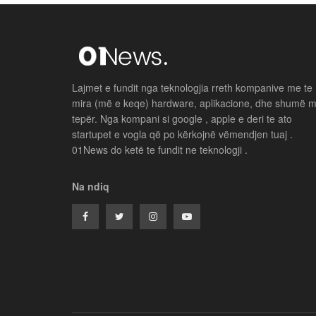
Lajmet e fundit nga teknologjia rreth kompanive me te
mira (më e keqe) hardware, aplikacione, dhe shumë 
tepër. Nga kompani si google , apple e deri te ato
startupet e vogla që po kërkojnë vëmendjen tuaj .
01News do ketë te fundit ne teknologji .
Na ndiq