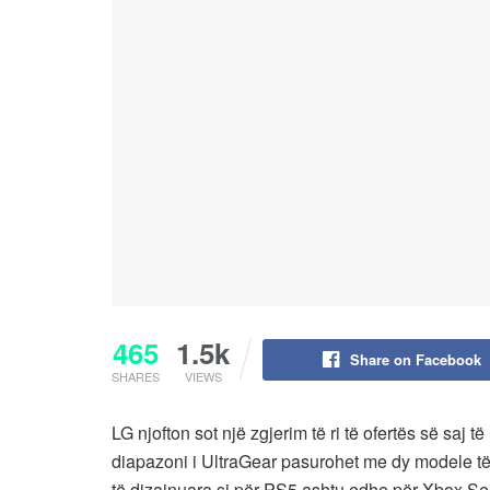
465
1.5k
Share on Facebook
SHARES
VIEWS
LG njofton sot një zgjerim të ri të ofertës së saj t
diapazoni i UltraGear pasurohet me dy modele të
të dizajnuara si për PS5 ashtu edhe për Xbox Se