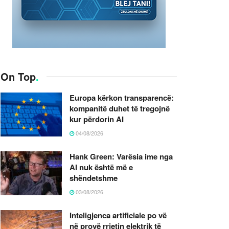
On Top
.
Europa kërkon transparencë:
kompanitë duhet të tregojnë
kur përdorin AI
04/08/2026
Hank Green: Varësia ime nga
AI nuk është më e
shëndetshme
03/08/2026
Inteligjenca artificiale po vë
në provë rrjetin elektrik të