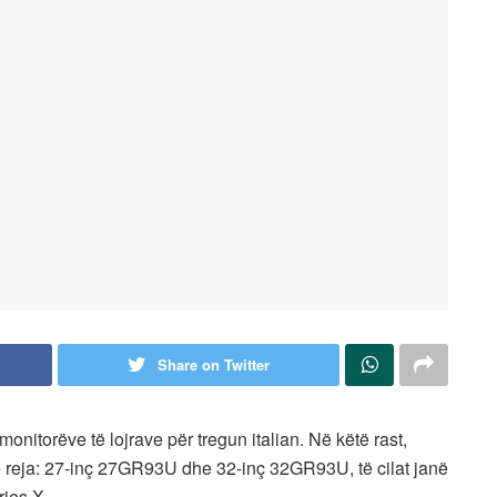
Share on Twitter
ë monitorëve të lojrave për tregun italian. Në këtë rast,
 reja: 27-inç 27GR93U dhe 32-inç 32GR93U, të cilat janë
ries X.