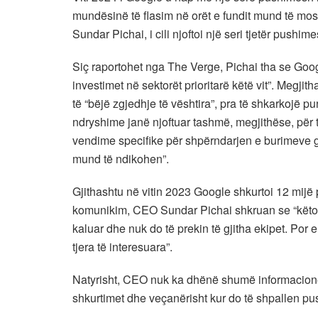
mundësinë të flasim në orët e fundit mund të mos
Sundar Pichai, i cili njoftoi një seri tjetër pu
Siç raportohet nga The Verge, Pichai tha se Goog
investimet në sektorët prioritarë këtë vit”. Megjith
të “bëjë zgjedhje të vështira”, pra të shkarkoj
ndryshime janë njoftuar tashmë, megjithëse, për t
vendime specifike për shpërndarjen e burimeve gja
mund të ndikohen”.
Gjithashtu në vitin 2023 Google shkurtoi 12 mijë
komunikim, CEO Sundar Pichai shkruan se “këto shk
kaluar dhe nuk do të prekin të gjitha ekipet. Por e
tjera të interesuara”.
Natyrisht, CEO nuk ka dhënë shumë informacione
shkurtimet dhe veçanërisht kur do të shpallen pu