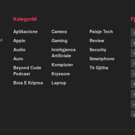
Kategoritë
F
Aplikacione
Camera
Paisje Tech
më
Apple
Gaming
Review
Audio
Inteligjenca
Security
Artificiale
Auto
Smartphone
Kompiuter
Beyond Code
Të Gjitha
Podcast
Kryesore
Bota E Kriptos
Laptop