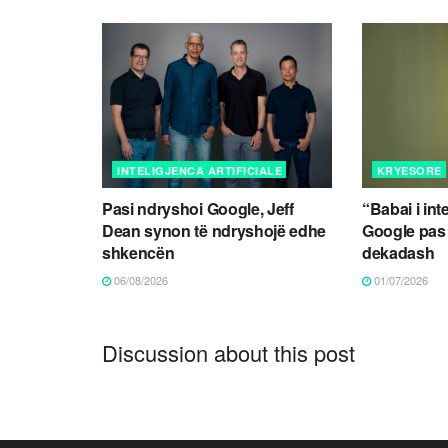
INTELIGJENCA ARTIFICIALE
KRYESORE
Pasi ndryshoi Google, Jeff
“Babai i int
Dean synon të ndryshojë edhe
Google pas
shkencën
dekadash
06/08/2026
01/07/2026
Discussion about this post