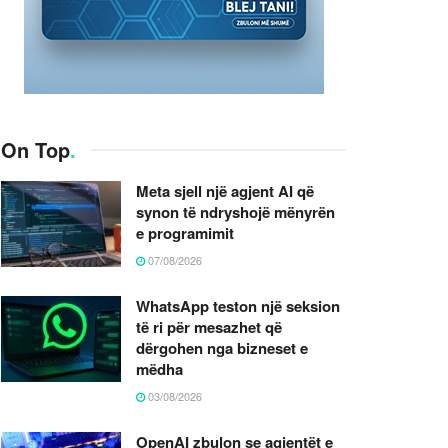
On Top
.
Meta sjell një agjent AI që
synon të ndryshojë mënyrën
e programimit
07/08/2026
WhatsApp teston një seksion
të ri për mesazhet që
dërgohen nga bizneset e
mëdha
03/08/2026
OpenAI zbulon se agjentët e