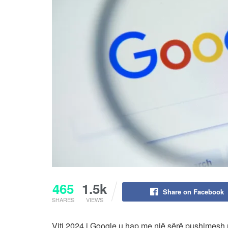
465
1.5k
Share on Facebook
SHARES
VIEWS
Viti 2024 i Google u hap me një sërë pushimesh n