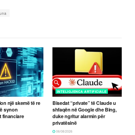
una
INTELIGJENCA ARTIFICIALE
on një skemë të re
Bisedat “private” të Claude u
që synon
shfaqën në Google dhe Bing,
t financiare
duke ngritur alarmin për
privatësinë
06/08/2026