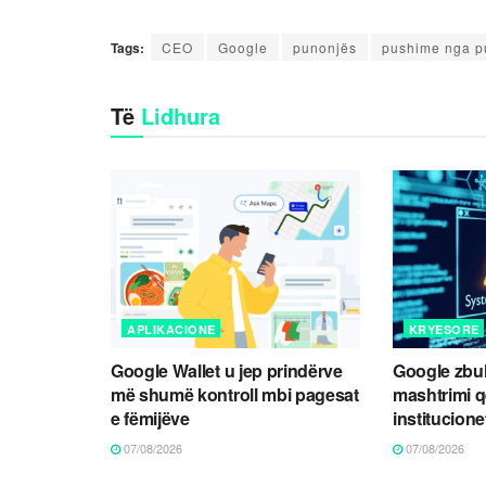
Tags:
CEO
Google
punonjës
pushime nga p
Të
Lidhura
APLIKACIONE
KRYESORE
Google Wallet u jep prindërve
Google zbul
më shumë kontroll mbi pagesat
mashtrimi 
e fëmijëve
institucione
07/08/2026
07/08/2026