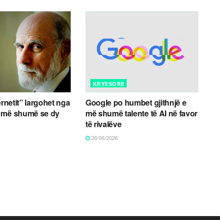
KRYESORE
ernetit” largohet nga
Google po humbet gjithnjë e
 më shumë se dy
më shumë talente të AI në favor
të rivalëve
26/06/2026