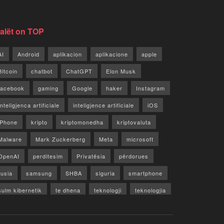
jalët on TOP
AI
Android
aplikacion
aplikacione
apple
Bitcoin
chatbot
ChatGPT
Elon Musk
facebook
gaming
Google
haker
Instagram
Inteligjenca artificiale
inteligjence artificiale
iOS
iPhone
kripto
kriptomonedha
kriptovaluta
Malware
Mark Zuckerberg
Meta
microsoft
OpenAI
perditesim
Privatësia
përdorues
rusia
samsung
SHBA
siguria
smartphone
sulm kibernetik
te dhena
teknologji
teknologjia
TikTok
twitter
vecori
Video
WhatsApp