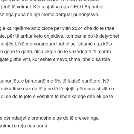
 jenë të vetmet. Kjo u njoftua nga CEO i Alphabet,
shimesh nga puna në një memo dërguar punonjësve.
le ka “qëllime ambicioze për vitin 2024 dhe do të rrisë
atë, për të arritur këto objektiva, kompania do të detyrohet
ë punonjësit. Në memorandum thuhet se “shumë nga këto
ë qenë të qartë, disa ekipe do të vazhdojnë të marrin
të gjithë vitit, kur është e nevojshme, dhe disa role
 punonjës, e barabartë me 6% të fuqisë punëtore. Në
urtime nuk do të jenë të të njëjtit përmasa si vitin e
 di se do të jetë e vështirë të shoh kolegë dhe ekipe të
 për ndarjet e brendshme që do të preken nga
shimet e reja nga puna.