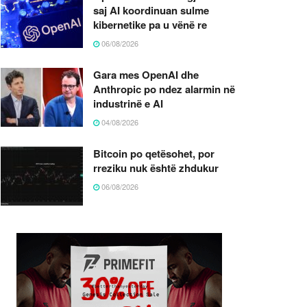
saj AI koordinuan sulme
kibernetike pa u vënë re
06/08/2026
Gara mes OpenAI dhe
Anthropic po ndez alarmin në
industrinë e AI
04/08/2026
Bitcoin po qetësohet, por
rreziku nuk është zhdukur
06/08/2026