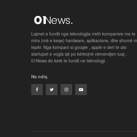
Lajmet e fundit nga teknologjia rreth kompanive me te
mira (më e keqe) hardware, aplikacione, dhe shumë 
tepër. Nga kompani si google , apple e deri te ato
startupet e vogla që po kërkojnë vëmendjen tuaj .
01News do ketë te fundit ne teknologji .
Na ndiq