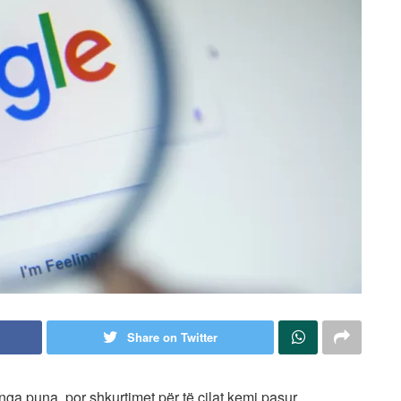
Share on Twitter
ga puna, por shkurtimet për të cilat kemi pasur