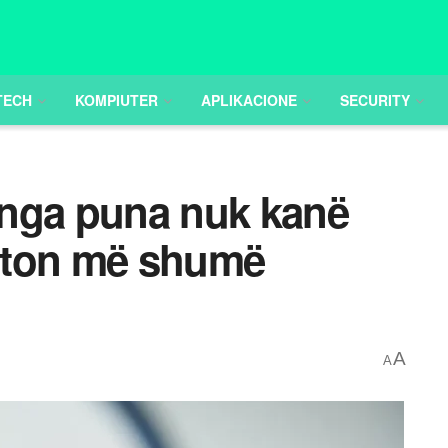
TECH
KOMPIUTER
APLIKACIONE
SECURITY
 nga puna nuk kanë
fton më shumë
A
A