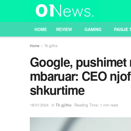
HOME
REVIEW
GAMING
PAISJE 
Home
Të gjitha
Google, pushimet
mbaruar: CEO njo
shkurtime
18/01/2024
in
Të gjitha
Reading Time: 1 min read