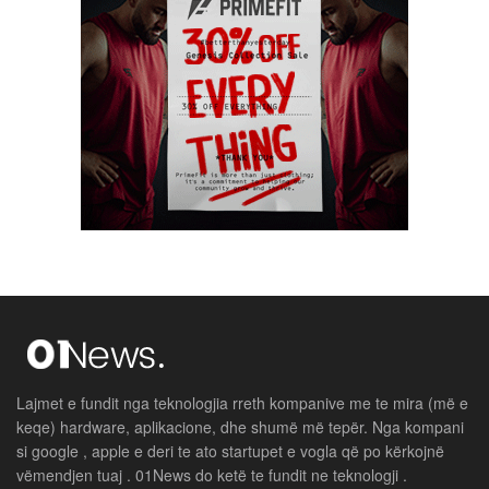
Lajmet e fundit nga teknologjia rreth kompanive me te mira (më e
keqe) hardware, aplikacione, dhe shumë më tepër. Nga kompani
si google , apple e deri te ato startupet e vogla që po kërkojnë
vëmendjen tuaj . 01News do ketë te fundit ne teknologji .