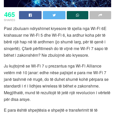
465
SHARES
Pasi zbuluam ndryshimet kryesore të sjella nga Wi-Fi 6E
krahasuar me Wi-Fi 5 dhe Wi-Fi 6, ka ardhur koha për të
bërë një hap në të ardhmen (jo shumë larg, për të qenë i
sinqertë). Çfarë përfitimesh do të vijnë me Wi-Fi 7 sapo të
bëhet i zakonshëm? Ne zbulojmë ato kryesore.
Ju kujtojmë se Wi-Fi 7 u prezantua nga Wi-Fi Alliance
vetëm më 10 janar: edhe nëse pajisjet e para me Wi-Fi 7
janë tashmë në rrugë, do të duhet shumë kohë përpara se
standardi i ri i lidhjes wireless të bëhet e zakonshme.
Megjithatë, mund të rezultojë të jetë një revolucion i vërtetë
për disa arsye.
E para është shpejtësia e shpejtë e transferimit të të