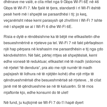
dhënave me valë, e cila rritet nga 9 Gbps Wi-Fi 6E në 46
Gbps të Wi-Fi 7. Me fjalë të tjera, standardi i ri Wi-Fi është
pesë herë më i shpejtë se paraardhësi i tij: jo keq,
veçanërisht nëse kemi parasysh që zhvillimi i Wi-Fi 7 ishte
më i shpejtë se ai i Wi-Fi 6 dhe Wi-Fi 6E.
Risia e dytë e rëndësishme ka të bëjë me efikasitetin dhe
besueshmërinë e rrjeteve pa tel. Wi-Fi 7 në fakt përfaqëson
një hap përpara në krahasim me paraardhësin e tij nga çdo
këndvështrim. Në fakt, përtej rritjes së shpejtësisë, kemi
edhe vonesë të reduktuar, efikasitet më të madh (sidomos
në rrjetet “të dendura”, pra ato me një numër të madh
pajisjesh të lidhura në të njëjtën kohë) dhe një rritje të
qëndrueshmërisë dhe besueshmërisë së rrjeteve. , të cilat
janë më të qëndrueshme se në të kaluarën. Si të mos
mjaftonte kjo, edhe konsumi do të ulet!
Në fund, ju kujtojmë se Wi-Fi 7 do t’i hapë dyert