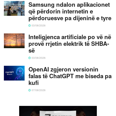
Samsung ndalon aplikacionet
që përdorin internetin e
përdoruesve pa dijeninë e tyre
03/08/2026
Inteligjenca artificiale po vë në
provë rrjetin elektrik të SHBA-
së
03/08/2026
OpenAI zgjeron versionin
falas të ChatGPT me biseda pa
kufi
07/08/2026