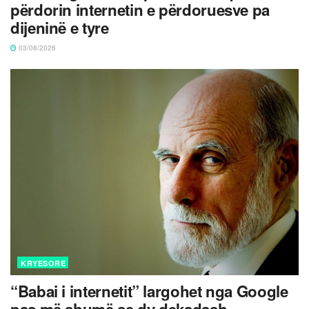
përdorin internetin e përdoruesve pa
dijeninë e tyre
03/08/2026
KRYESORE
“Babai i internetit” largohet nga Google
pas më shumë se dy dekadash