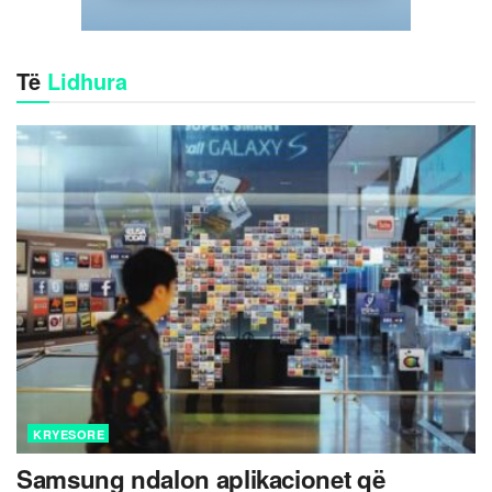
Të
Lidhura
KRYESORE
Samsung ndalon aplikacionet që