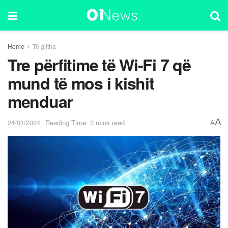
Home
Të gjitha
Tre përfitime të Wi-Fi 7 që
mund të mos i kishit
menduar
A
24/01/2024
Reading Time: 2 mins read
A