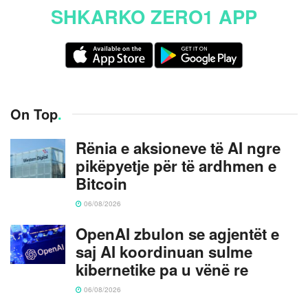
SHKARKO ZERO1 APP
On Top
.
Rënia e aksioneve të AI ngre
pikëpyetje për të ardhmen e
Bitcoin
06/08/2026
OpenAI zbulon se agjentët e
saj AI koordinuan sulme
kibernetike pa u vënë re
06/08/2026