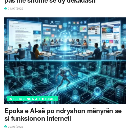
01/07/2026
INTELIGJENCA ARTIFICIALE
Epoka e AI-së po ndryshon mënyrën se
si funksionon interneti
29/05/2026