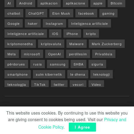
AI
Android
aplikacion
aplikacione
apple
Bitcoin
chatbot
ChatGPT
Elon Musk
facebook
gaming
Google
haker
Instagram
Inteligjenca artificiale
inteligjence artificiale
iOS
iPhone
kripto
kriptomonedha
kriptovaluta
Malware
Mark Zuckerberg
Meta
microsoft
OpenAI
perditesim
Privatësia
përdorues
rusia
samsung
SHBA
siguria
smartphone
sulm kibernetik
te dhena
teknologji
teknologjia
TikTok
twitter
vecori
Video
WhatsApp
x
youtube
Rreth Nesh
Reklamo
Privacy & Policy
Kontakt
This website uses cookies. By continuing to use this website you
are giving consent to cookies being used. Visit our
Privacy and
© 2026 Zero1.al - Part of techzero1.com
Cookie Policy
.
I Agree