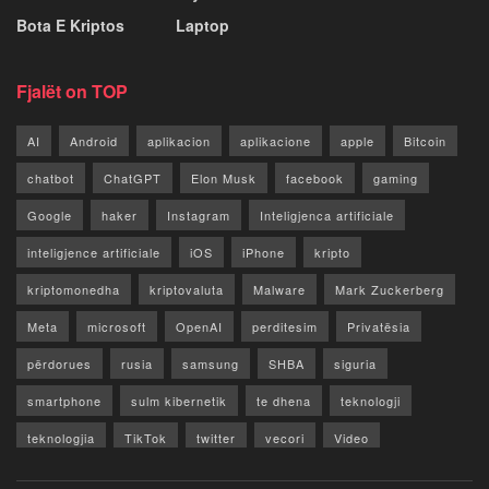
Bota E Kriptos
Laptop
Fjalët on TOP
AI
Android
aplikacion
aplikacione
apple
Bitcoin
chatbot
ChatGPT
Elon Musk
facebook
gaming
Google
haker
Instagram
Inteligjenca artificiale
inteligjence artificiale
iOS
iPhone
kripto
kriptomonedha
kriptovaluta
Malware
Mark Zuckerberg
Meta
microsoft
OpenAI
perditesim
Privatësia
përdorues
rusia
samsung
SHBA
siguria
smartphone
sulm kibernetik
te dhena
teknologji
teknologjia
TikTok
twitter
vecori
Video
WhatsApp
x
youtube