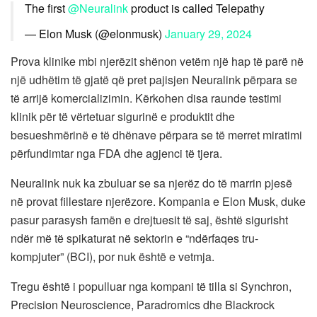
The first
@Neuralink
product is called Telepathy
— Elon Musk (@elonmusk)
January 29, 2024
Prova klinike mbi njerëzit shënon vetëm një hap të parë në
një udhëtim të gjatë që pret pajisjen Neuralink përpara se
të arrijë komercializimin. Kërkohen disa raunde testimi
klinik për të vërtetuar sigurinë e produktit dhe
besueshmërinë e të dhënave përpara se të merret miratimi
përfundimtar nga FDA dhe agjenci të tjera.
Neuralink nuk ka zbuluar se sa njerëz do të marrin pjesë
në provat fillestare njerëzore. Kompania e Elon Musk, duke
pasur parasysh famën e drejtuesit të saj, është sigurisht
ndër më të spikaturat në sektorin e “ndërfaqes tru-
kompjuter” (BCI), por nuk është e vetmja.
Tregu është i populluar nga kompani të tilla si Synchron,
Precision Neuroscience, Paradromics dhe Blackrock