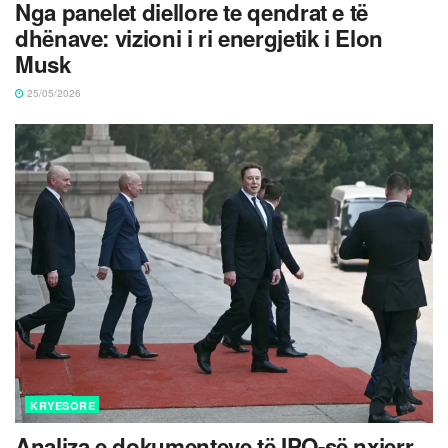
Nga panelet diellore te qendrat e të
dhënave: vizioni i ri energjetik i Elon
Musk
25/05/2026
KRYESORE
Analiza e dokumenteve të IPO-së nxjerr