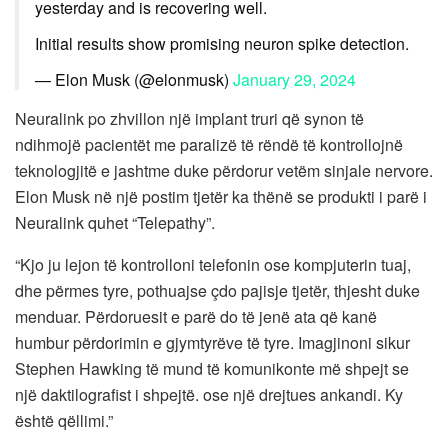
yesterday and is recovering well.
Initial results show promising neuron spike detection.
— Elon Musk (@elonmusk)
January 29, 2024
Neuralink po zhvillon një implant truri që synon të
ndihmojë pacientët me paralizë të rëndë të kontrollojnë
teknologjitë e jashtme duke përdorur vetëm sinjale nervore.
Elon Musk në një postim tjetër ka thënë se produkti i parë i
Neuralink quhet “Telepathy”.
“Kjo ju lejon të kontrolloni telefonin ose kompjuterin tuaj,
dhe përmes tyre, pothuajse çdo pajisje tjetër, thjesht duke
menduar. Përdoruesit e parë do të jenë ata që kanë
humbur përdorimin e gjymtyrëve të tyre. Imagjinoni sikur
Stephen Hawking të mund të komunikonte më shpejt se
një daktilografist i shpejtë. ose një drejtues ankandi. Ky
është qëllimi.”