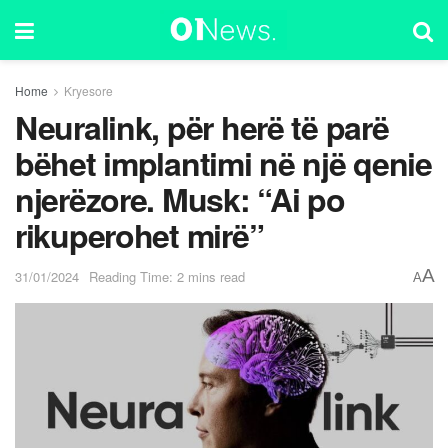
Home
Kryesore
Neuralink, për herë të parë
bëhet implantimi në një qenie
njerëzore. Musk: “Ai po
rikuperohet mirë”
A
31/01/2024
Reading Time: 2 mins read
A