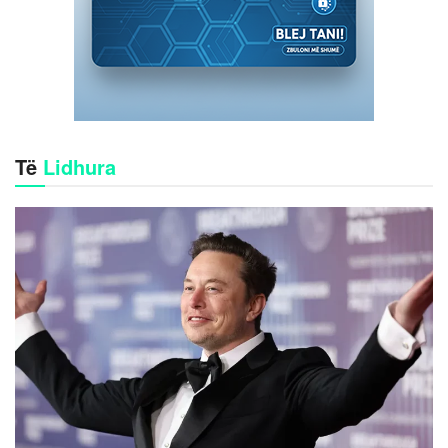
Të
Lidhura