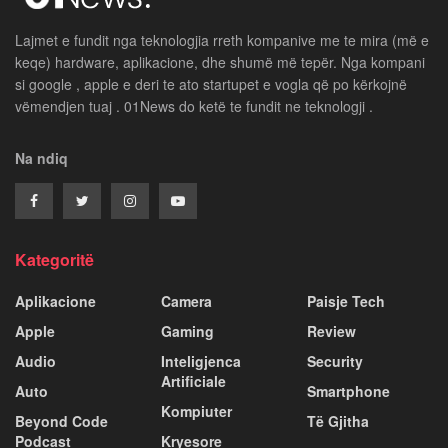
Lajmet e fundit nga teknologjia rreth kompanive me te mira (më e
keqe) hardware, aplikacione, dhe shumë më tepër. Nga kompani
si google , apple e deri te ato startupet e vogla që po kërkojnë
vëmendjen tuaj . 01News do ketë te fundit ne teknologji .
Na ndiq
Kategoritë
Aplikacione
Camera
Paisje Tech
Apple
Gaming
Review
Audio
Inteligjenca
Security
Artificiale
Auto
Smartphone
Kompiuter
Beyond Code
Të Gjitha
Podcast
Kryesore