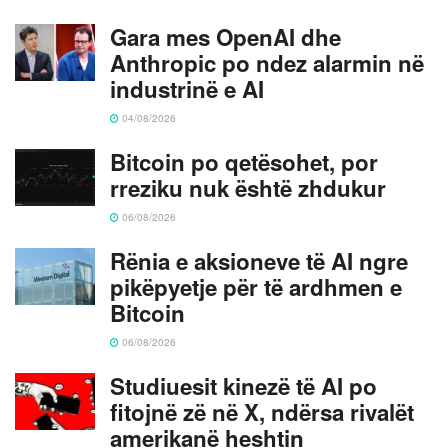
Gara mes OpenAI dhe
Anthropic po ndez alarmin në
industrinë e AI
04/08/2026
Bitcoin po qetësohet, por
rreziku nuk është zhdukur
06/08/2026
Rënia e aksioneve të AI ngre
pikëpyetje për të ardhmen e
Bitcoin
06/08/2026
Studiuesit kinezë të AI po
fitojnë zë në X, ndërsa rivalët
amerikanë heshtin