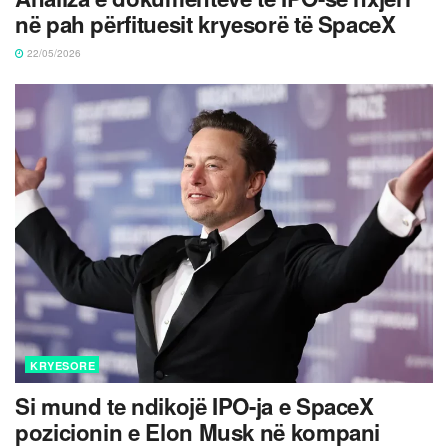
në pah përfituesit kryesorë të SpaceX
22/05/2026
KRYESORE
Si mund te ndikojë IPO-ja e SpaceX
pozicionin e Elon Musk në kompani