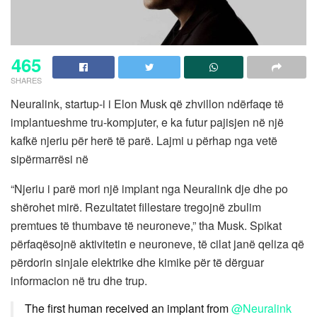
465
SHARES
Neuralink, startup-i i Elon Musk që zhvillon ndërfaqe të
implantueshme tru-kompjuter, e ka futur pajisjen në një
kafkë njeriu për herë të parë. Lajmi u përhap nga vetë
sipërmarrësi në
“Njeriu i parë mori një implant nga Neuralink dje dhe po
shërohet mirë. Rezultatet fillestare tregojnë zbulim
premtues të thumbave të neuroneve,” tha Musk. Spikat
përfaqësojnë aktivitetin e neuroneve, të cilat janë qeliza që
përdorin sinjale elektrike dhe kimike për të dërguar
informacion në tru dhe trup.
The first human received an implant from
@Neuralink