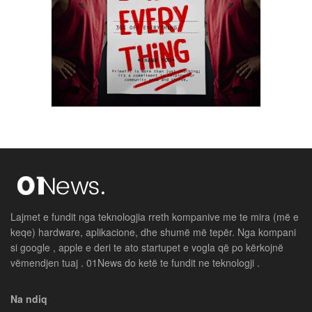
Lajmet e fundit nga teknologjia rreth kompanive me te mira (më e
keqe) hardware, aplikacione, dhe shumë më tepër. Nga kompani
si google , apple e deri te ato startupet e vogla që po kërkojnë
vëmendjen tuaj . 01News do ketë te fundit ne teknologji .
Na ndiq