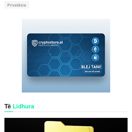
Privatësia
Të
Lidhura