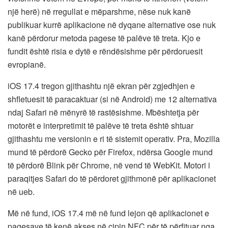
një herë) në rregullat e mëparshme, nëse nuk kanë
publikuar kurrë aplikacione në dyqane alternative ose nuk
kanë përdorur metoda pagese të palëve të treta. Kjo e
fundit është risia e dytë e rëndësishme për përdoruesit
evropianë.
iOS 17.4 tregon gjithashtu një ekran për zgjedhjen e
shfletuesit të paracaktuar (si në Android) me 12 alternativa
ndaj Safari në mënyrë të rastësishme. Mbështetja për
motorët e interpretimit të palëve të treta është shtuar
gjithashtu me versionin e ri të sistemit operativ. Pra, Mozilla
mund të përdorë Gecko për Firefox, ndërsa Google mund
të përdorë Blink për Chrome, në vend të WebKit. Motori i
paraqitjes Safari do të përdoret gjithmonë për aplikacionet
në ueb.
Më në fund, iOS 17.4 më në fund lejon që aplikacionet e
pagesave të kenë akses në çipin NFC për të përfituar nga