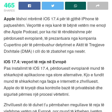
465
SHARES
Apple
lëshoi ​​mbrëmë iOS 17.4 për të gjithë iPhone të
pajtueshëm. Veçoritë e reja kanë të bëjnë vetëm me emoji
dhe Apple Podcast, por ka risi të rëndësishme për
përdoruesit evropianë, të prezantuara nga kompania
Cupertino për të përmbushur detyrimet e Aktit të Tregjeve
Dixhitale (DMA) i cili do të zbatohet nga nesër.
iOS 17.4: veçori të reja në Evropë
Pas instalimit të iOS 17.4, përdoruesit evropianë mund të
shkarkojnë aplikacione nga store alternative. Kjo e fundit
mund të shkarkohet nga faqja e internetit e zhvilluesit.
Apple do të kryejë disa kontrolle bazë të privatësisë dhe
sigurisë përmes një procesi vërtetimi.
Zhvilluesit do të duhet t’u përmbahen rregullave të reja të
vlefshme vetëm në Evropë, por mund të kthehen (vetëm