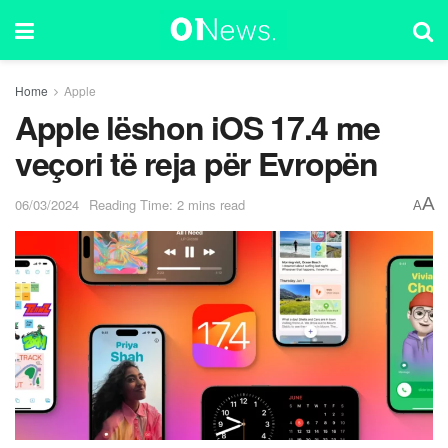
Home
Apple
Apple lëshon iOS 17.4 me
veçori të reja për Evropën
A
06/03/2024
Reading Time: 2 mins read
A