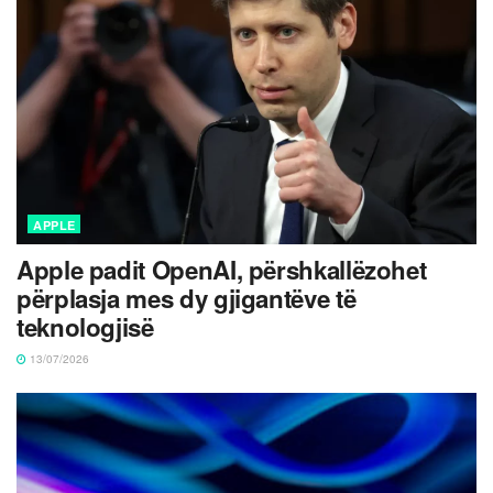
APPLE
Apple padit OpenAI, përshkallëzohet
përplasja mes dy gjigantëve të
teknologjisë
13/07/2026