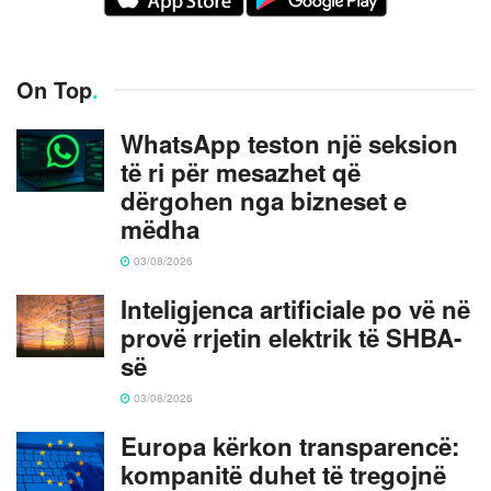
On Top
.
WhatsApp teston një seksion
të ri për mesazhet që
dërgohen nga bizneset e
mëdha
03/08/2026
Inteligjenca artificiale po vë në
provë rrjetin elektrik të SHBA-
së
03/08/2026
Europa kërkon transparencë:
kompanitë duhet të tregojnë