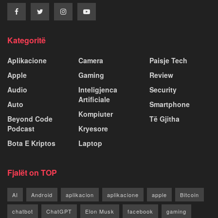
Kategoritë
Aplikacione
Camera
Paisje Tech
Apple
Gaming
Review
Audio
Inteligjenca
Security
Artificiale
Auto
Smartphone
Kompiuter
Beyond Code
Të Gjitha
Podcast
Kryesore
Bota E Kriptos
Laptop
Fjalët on TOP
AI
Android
aplikacion
aplikacione
apple
Bitcoin
chatbot
ChatGPT
Elon Musk
facebook
gaming