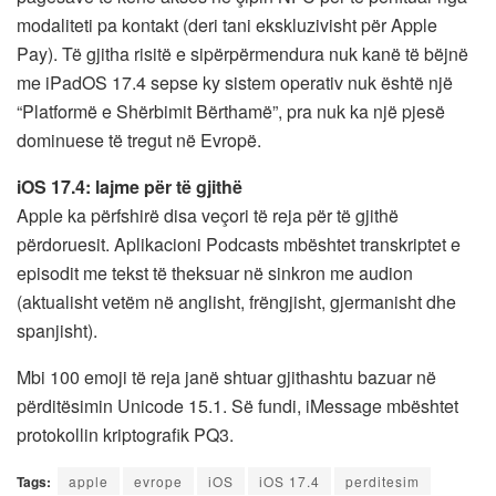
modaliteti pa kontakt (deri tani ekskluzivisht për Apple
Pay). Të gjitha risitë e sipërpërmendura nuk kanë të bëjnë
me iPadOS 17.4 sepse ky sistem operativ nuk është një
“Platformë e Shërbimit Bërthamë”, pra nuk ka një pjesë
dominuese të tregut në Evropë.
iOS 17.4: lajme për të gjithë
Apple ka përfshirë disa veçori të reja për të gjithë
përdoruesit. Aplikacioni Podcasts mbështet transkriptet e
episodit me tekst të theksuar në sinkron me audion
(aktualisht vetëm në anglisht, frëngjisht, gjermanisht dhe
spanjisht).
Mbi 100 emoji të reja janë shtuar gjithashtu bazuar në
përditësimin Unicode 15.1. Së fundi, iMessage mbështet
protokollin kriptografik PQ3.
Tags:
apple
evrope
iOS
iOS 17.4
perditesim