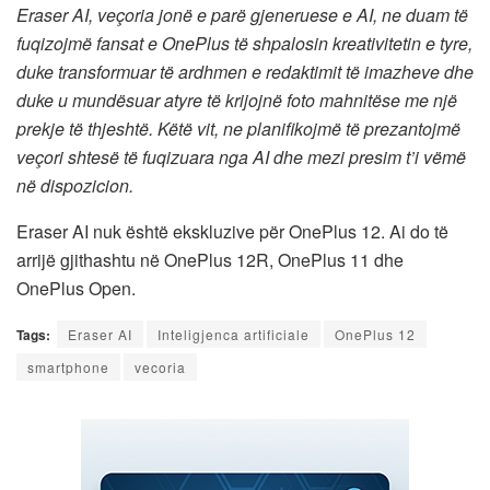
Eraser AI, veçoria jonë e parë gjeneruese e AI, ne duam të
fuqizojmë fansat e OnePlus të shpalosin kreativitetin e tyre,
duke transformuar të ardhmen e redaktimit të imazheve dhe
duke u mundësuar atyre të krijojnë foto mahnitëse me një
prekje të thjeshtë. Këtë vit, ne planifikojmë të prezantojmë
veçori shtesë të fuqizuara nga AI dhe mezi presim t’i vëmë
në dispozicion.
Eraser AI nuk është ekskluzive për OnePlus 12. Ai do të
arrijë gjithashtu në OnePlus 12R, OnePlus 11 dhe
OnePlus Open.
Tags:
Eraser AI
Inteligjenca artificiale
OnePlus 12
smartphone
vecoria