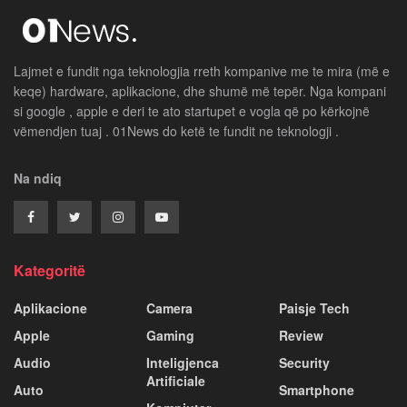
Lajmet e fundit nga teknologjia rreth kompanive me te mira (më e
keqe) hardware, aplikacione, dhe shumë më tepër. Nga kompani
si google , apple e deri te ato startupet e vogla që po kërkojnë
vëmendjen tuaj . 01News do ketë te fundit ne teknologji .
Na ndiq
Kategoritë
Aplikacione
Camera
Paisje Tech
Apple
Gaming
Review
Audio
Inteligjenca
Security
Artificiale
Auto
Smartphone