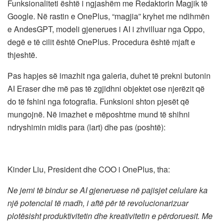
Funksionaliteti është i ngjashëm me Redaktorin Magjik të
Google. Në rastin e OnePlus, “magjia” kryhet me ndihmën
e AndesGPT, modeli gjenerues i AI i zhvilluar nga Oppo,
degë e të cilit është OnePlus. Procedura është mjaft e
thjeshtë.
Pas hapjes së imazhit nga galeria, duhet të prekni butonin
AI ​​Eraser dhe më pas të zgjidhni objektet ose njerëzit që
do të fshini nga fotografia. Funksioni shton pjesët që
mungojnë. Në imazhet e mëposhtme mund të shihni
ndryshimin midis para (lart) dhe pas (poshtë):
Kinder Liu, President dhe COO i OnePlus, tha:
Ne jemi të bindur se AI gjeneruese në pajisjet celulare ka
një potencial të madh, i aftë për të revolucionarizuar
plotësisht produktivitetin dhe kreativitetin e përdoruesit. Me