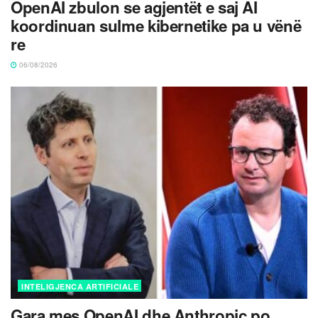
OpenAI zbulon se agjentët e saj AI
koordinuan sulme kibernetike pa u vënë
re
06/08/2026
INTELIGJENCA ARTIFICIALE
Gara mes OpenAI dhe Anthropic po