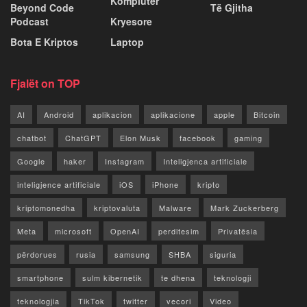
Kompiuter
Beyond Code
Të Gjitha
Podcast
Kryesore
Bota E Kriptos
Laptop
Fjalët on TOP
AI
Android
aplikacion
aplikacione
apple
Bitcoin
chatbot
ChatGPT
Elon Musk
facebook
gaming
Google
haker
Instagram
Inteligjenca artificiale
inteligjence artificiale
iOS
iPhone
kripto
kriptomonedha
kriptovaluta
Malware
Mark Zuckerberg
Meta
microsoft
OpenAI
perditesim
Privatësia
përdorues
rusia
samsung
SHBA
siguria
smartphone
sulm kibernetik
te dhena
teknologji
teknologjia
TikTok
twitter
vecori
Video