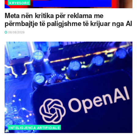
KRYESORE
Meta nën kritika për reklama me
përmbajtje të paligjshme të krijuar nga AI
06/08/2026
INTELIGJENCA ARTIFICIALE