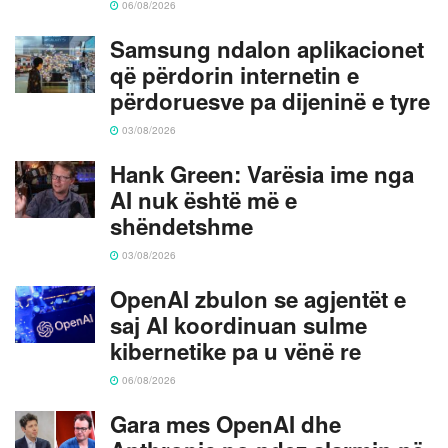
06/08/2026
Samsung ndalon aplikacionet
që përdorin internetin e
përdoruesve pa dijeninë e tyre
03/08/2026
Hank Green: Varësia ime nga
AI nuk është më e
shëndetshme
03/08/2026
OpenAI zbulon se agjentët e
saj AI koordinuan sulme
kibernetike pa u vënë re
06/08/2026
Gara mes OpenAI dhe