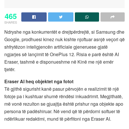
465
SHARES
Ndryshe nga konkurrentët e drejtpërdrejtë, si Samsung dhe
Google, prodhuesi kinez nuk kishte njoftuar asnjë veçori që
shfrytëzon inteligjencën artificiale gjeneruese gjatë
ngjarjes së lançimit të OnePlus 12. Risia e parë është AI
Eraser, tashmë e disponueshme në Kinë me një emër
tjetër.
Eraser AI heq objektet nga fotot
Të gjithë sigurisht kanë pasur përvojën e realizimit të një
fotoje pa i kushtuar shumë rëndësi inkuadrimit. Megjithatë,
më vonë rezulton se gjuajtja është prishur nga objekte apo
persona të padëshiruar. Në vend që të përdorni softuer të
ndërlikuar redaktimi, mund të përfitoni nga Eraser AI.