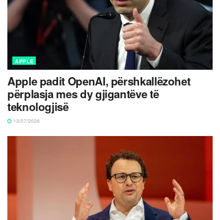
APPLE
Apple padit OpenAI, përshkallëzohet
përplasja mes dy gjigantëve të
teknologjisë
13/07/2026