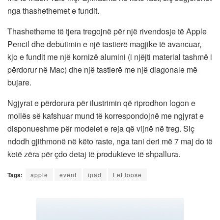
nga thashethemet e fundit.
Thashetheme të tjera tregojnë për një rivendosje të Apple
Pencil dhe debutimin e një tastierë magjike të avancuar,
kjo e fundit me një kornizë alumini (i njëjti material tashmë i
përdorur në Mac) dhe një tastierë me një diagonale më
bujare.
Ngjyrat e përdorura për ilustrimin që riprodhon logon e
mollës së kafshuar mund të korrespondojnë me ngjyrat e
disponueshme për modelet e reja që vijnë në treg. Siç
ndodh gjithmonë në këto raste, nga tani deri më 7 maj do të
ketë zëra për çdo detaj të produkteve të shpallura.
Tags:
apple
event
ipad
Let loose