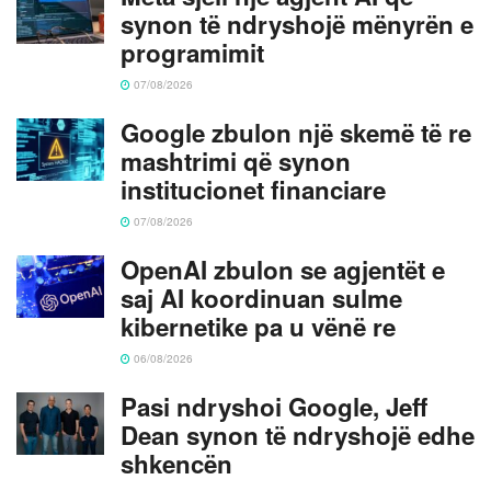
synon të ndryshojë mënyrën e
programimit
07/08/2026
Google zbulon një skemë të re
mashtrimi që synon
institucionet financiare
07/08/2026
OpenAI zbulon se agjentët e
saj AI koordinuan sulme
kibernetike pa u vënë re
06/08/2026
Pasi ndryshoi Google, Jeff
Dean synon të ndryshojë edhe
shkencën