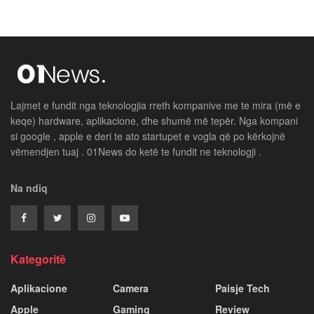
Lajmet e fundit nga teknologjia rreth kompanive me te mira (më e
keqe) hardware, aplikacione, dhe shumë më tepër. Nga kompani
si google , apple e deri te ato startupet e vogla që po kërkojnë
vëmendjen tuaj . 01News do ketë te fundit ne teknologji .
Na ndiq
Kategoritë
Aplikacione
Camera
Paisje Tech
Apple
Gaming
Review