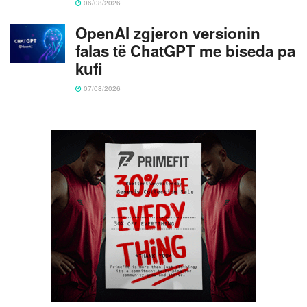
06/08/2026
OpenAI zgjeron versionin
falas të ChatGPT me biseda pa
kufi
07/08/2026