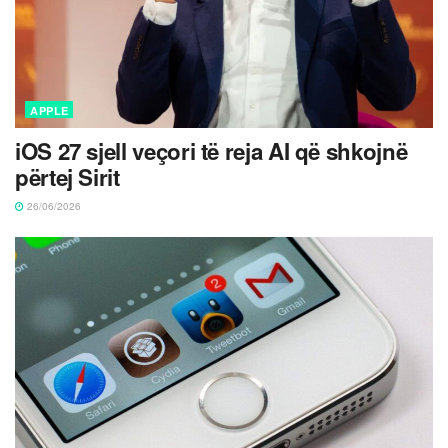
APPLE
iOS 27 sjell veçori të reja AI që shkojnë
përtej Sirit
26/06/2026