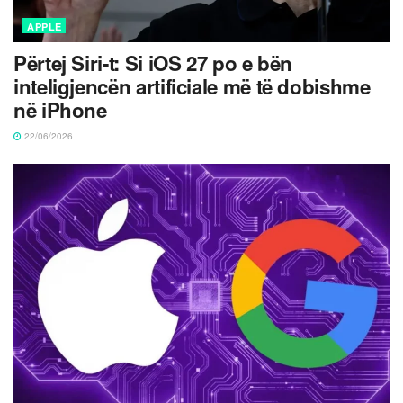
APPLE
Përtej Siri-t: Si iOS 27 po e bën
inteligjencën artificiale më të dobishme
në iPhone
22/06/2026