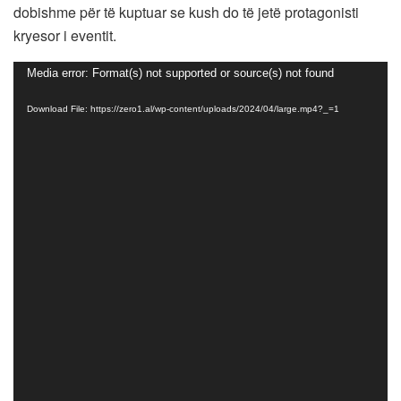
dobishme për të kuptuar se kush do të jetë protagonisti
kryesor i eventit.
Video
Media error: Format(s) not supported or source(s) not found
Player
Download File: https://zero1.al/wp-content/uploads/2024/04/large.mp4?_=1