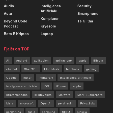
Audio
Inteligjenca
Security
Artificiale
Auto
Smartphone
Kompiuter
Beyond Code
Të Gjitha
Podcast
Kryesore
Bota E Kriptos
Laptop
Fjalët on TOP
AI
Android
aplikacion
aplikacione
apple
Bitcoin
chatbot
ChatGPT
Elon Musk
facebook
gaming
Google
haker
Instagram
Inteligjenca artificiale
inteligjence artificiale
iOS
iPhone
kripto
kriptomonedha
kriptovaluta
Malware
Mark Zuckerberg
Meta
microsoft
OpenAI
perditesim
Privatësia
përdorues
rusia
samsung
SHBA
siguria