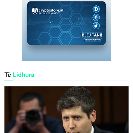
Të
Lidhura