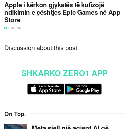
Apple i kërkon gjykatës të kufizojë
ndikimin e çështjes Epic Games në App
Store
25/05/2026
Discussion about this post
SHKARKO ZERO1 APP
On Top
.
Meta sjell një agjent AI që