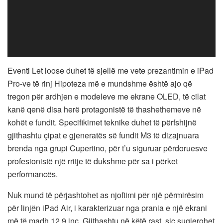
Eventi Let loose duhet të sjellë me vete prezantimin e iPad
Pro-ve të rinj Hipoteza më e mundshme është ajo që
tregon për ardhjen e modeleve me ekrane OLED, të cilat
kanë qenë disa herë protagonistë të thashethemeve në
kohët e fundit. Specifikimet teknike duhet të përfshijnë
gjithashtu çipat e gjeneratës së fundit M3 të dizajnuara
brenda nga grupi Cupertino, për t’u siguruar përdoruesve
profesionistë një rritje të dukshme për sa i përket
performancës.
Nuk mund të përjashtohet as njoftimi për një përmirësim
për linjën iPad Air, i karakterizuar nga prania e një ekrani
më të madh 12.9 inç. Gjithashtu në këtë rast, siç sugjerohet