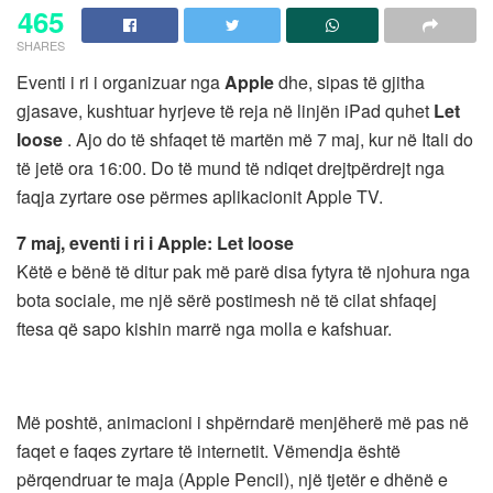
465
SHARES
Eventi i ri i organizuar nga
Apple
dhe, sipas të gjitha
gjasave, kushtuar hyrjeve të reja në linjën iPad quhet
Let
loose
. Ajo do të shfaqet të martën më 7 maj, kur në Itali do
të jetë ora 16:00. Do të mund të ndiqet drejtpërdrejt nga
faqja zyrtare ose përmes aplikacionit Apple TV.
7 maj, eventi i ri i Apple: Let loose
Këtë e bënë të ditur pak më parë disa fytyra të njohura nga
bota sociale, me një sërë postimesh në të cilat shfaqej
ftesa që sapo kishin marrë nga molla e kafshuar.
Më poshtë, animacioni i shpërndarë menjëherë më pas në
faqet e faqes zyrtare të internetit. Vëmendja është
përqendruar te maja (Apple Pencil), një tjetër e dhënë e