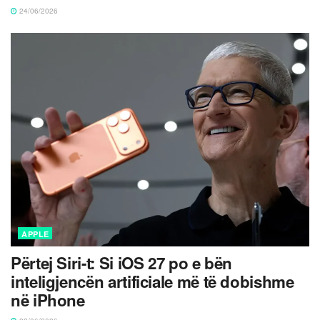
24/06/2026
APPLE
Përtej Siri-t: Si iOS 27 po e bën
inteligjencën artificiale më të dobishme
në iPhone