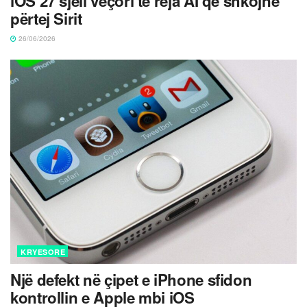
iOS 27 sjell veçori të reja AI që shkojnë
përtej Sirit
26/06/2026
KRYESORE
Një defekt në çipet e iPhone sfidon
kontrollin e Apple mbi iOS