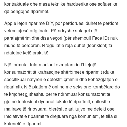
kontraktuale dhe masa teknike harduerike ose softuerike
që pengojnë riparimet.
Apple lejon riparime DIY, por përdoruesi duhet të përdorë
vetëm pjesë origjinale. Përndryshe shfaqet një
paralajmërim dhe disa veçori (për shembull Face ID) nuk
mund të përdoren. Rregullat e reja duhet (teorikisht) ta
ndalojnë këtë praktikë.
Një formular informacioni evropian do t’i lejojë
konsumatorët të krahasojnë shërbimet e riparimit (duke
specifikuar natyrën e defektit, çmimin dhe kohëzgjatjen e
riparimit). Një platformë online me seksione kombëtare do
të krijohet gjithashtu për të ndihmuar konsumatorët të
gjejnë lehtësisht dyqanet lokale të riparimit, shitësit e
mallrave të rinovuara, blerësit e artikujve me defekt ose
iniciativat e riparimit të drejtuara nga komuniteti, të tilla si
kafenetë e riparimit.