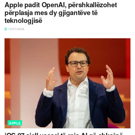
Apple padit OpenAI, përshkallëzohet
përplasja mes dy gjigantëve të
teknologjisë
13/07/2026
APPLE