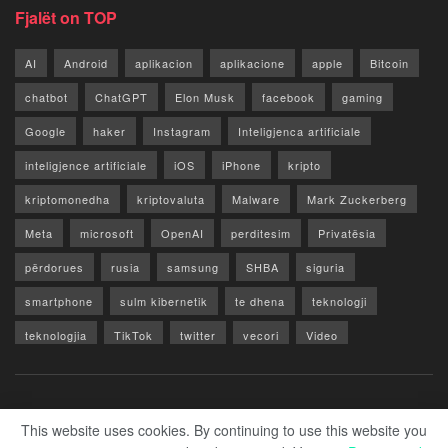
Fjalët on TOP
AI
Android
aplikacion
aplikacione
apple
Bitcoin
chatbot
ChatGPT
Elon Musk
facebook
gaming
Google
haker
Instagram
Inteligjenca artificiale
inteligjence artificiale
iOS
iPhone
kripto
kriptomonedha
kriptovaluta
Malware
Mark Zuckerberg
Meta
microsoft
OpenAI
perditesim
Privatësia
përdorues
rusia
samsung
SHBA
siguria
smartphone
sulm kibernetik
te dhena
teknologji
teknologjia
TikTok
twitter
vecori
Video
WhatsApp
x
youtube
Rreth Nesh
Reklamo
Privacy & Policy
Kontakt
This website uses cookies. By continuing to use this website you