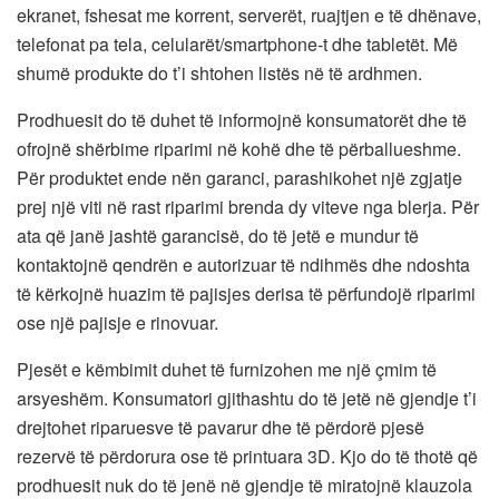
ekranet, fshesat me korrent, serverët, ruajtjen e të dhënave,
telefonat pa tela, celularët/smartphone-t dhe tabletët. Më
shumë produkte do t’i shtohen listës në të ardhmen.
Prodhuesit do të duhet të informojnë konsumatorët dhe të
ofrojnë shërbime riparimi në kohë dhe të përballueshme.
Për produktet ende nën garanci, parashikohet një zgjatje
prej një viti në rast riparimi brenda dy viteve nga blerja. Për
ata që janë jashtë garancisë, do të jetë e mundur të
kontaktojnë qendrën e autorizuar të ndihmës dhe ndoshta
të kërkojnë huazim të pajisjes derisa të përfundojë riparimi
ose një pajisje e rinovuar.
Pjesët e këmbimit duhet të furnizohen me një çmim të
arsyeshëm. Konsumatori gjithashtu do të jetë në gjendje t’i
drejtohet riparuesve të pavarur dhe të përdorë pjesë
rezervë të përdorura ose të printuara 3D. Kjo do të thotë që
prodhuesit nuk do të jenë në gjendje të miratojnë klauzola