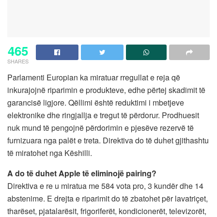
465
SHARES
Parlamenti Europian ka miratuar rregullat e reja që
inkurajojnë riparimin e produkteve, edhe përtej skadimit të
garancisë ligjore. Qëllimi është reduktimi i mbetjeve
elektronike dhe ringjallja e tregut të përdorur. Prodhuesit
nuk mund të pengojnë përdorimin e pjesëve rezervë të
furnizuara nga palët e treta. Direktiva do të duhet gjithashtu
të miratohet nga Këshilli.
A do të duhet Apple të eliminojë pairing?
Direktiva e re u miratua me 584 vota pro, 3 kundër dhe 14
abstenime. E drejta e riparimit do të zbatohet për lavatriçet,
tharëset, pjatalarësit, frigoriferët, kondicionerët, televizorët,