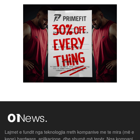
Lajmet e fundit nga teknologjia rreth kompanive me te mira (më e
keqe) hardware, aplikacione, dhe shumë më tepër. Nga kompani