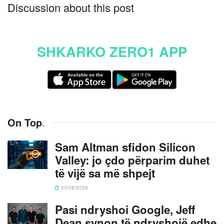
Discussion about this post
SHKARKO ZERO1 APP
On Top
.
Sam Altman sfidon Silicon
Valley: jo çdo përparim duhet
të vijë sa më shpejt
03/08/2026
Pasi ndryshoi Google, Jeff
Dean synon të ndryshojë edhe