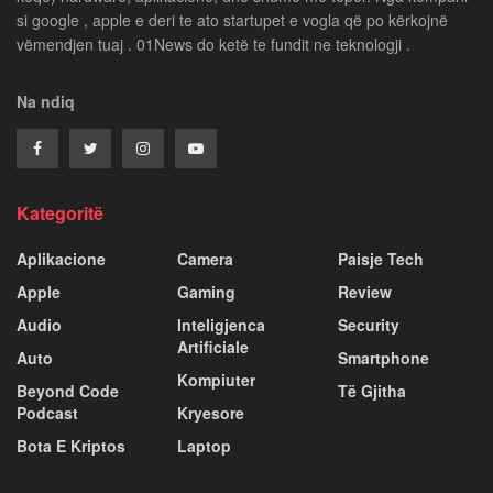
si google , apple e deri te ato startupet e vogla që po kërkojnë
vëmendjen tuaj . 01News do ketë te fundit ne teknologji .
Na ndiq
Kategoritë
Aplikacione
Camera
Paisje Tech
Apple
Gaming
Review
Audio
Inteligjenca
Security
Artificiale
Auto
Smartphone
Kompiuter
Beyond Code
Të Gjitha
Podcast
Kryesore
Bota E Kriptos
Laptop