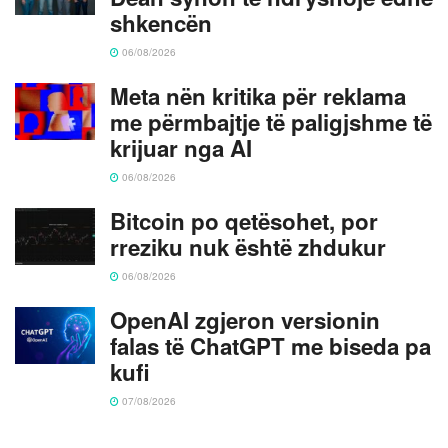
shkencën
06/08/2026
Meta nën kritika për reklama
me përmbajtje të paligjshme të
krijuar nga AI
06/08/2026
Bitcoin po qetësohet, por
rreziku nuk është zhdukur
06/08/2026
OpenAI zgjeron versionin
falas të ChatGPT me biseda pa
kufi
07/08/2026