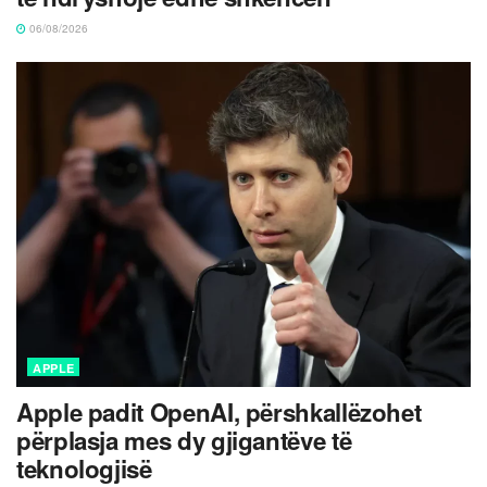
06/08/2026
APPLE
Apple padit OpenAI, përshkallëzohet
përplasja mes dy gjigantëve të
teknologjisë