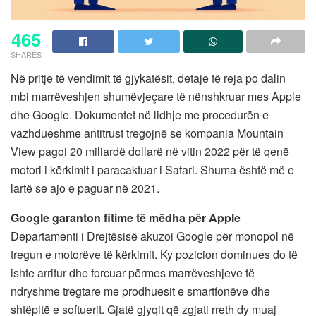
465
SHARES
Në pritje të vendimit të gjykatësit, detaje të reja po dalin
mbi marrëveshjen shumëvjeçare të nënshkruar mes Apple
dhe Google. Dokumentet në lidhje me procedurën e
vazhdueshme antitrust tregojnë se kompania Mountain
View pagoi 20 miliardë dollarë në vitin 2022 për të qenë
motori i kërkimit i paracaktuar i Safari. Shuma është më e
lartë se ajo e paguar në 2021.
Google garanton fitime të mëdha për Apple
Departamenti i Drejtësisë akuzoi Google për monopol në
tregun e motorëve të kërkimit. Ky pozicion dominues do të
ishte arritur dhe forcuar përmes marrëveshjeve të
ndryshme tregtare me prodhuesit e smartfonëve dhe
shtëpitë e softuerit. Gjatë gjyqit që zgjati rreth dy muaj