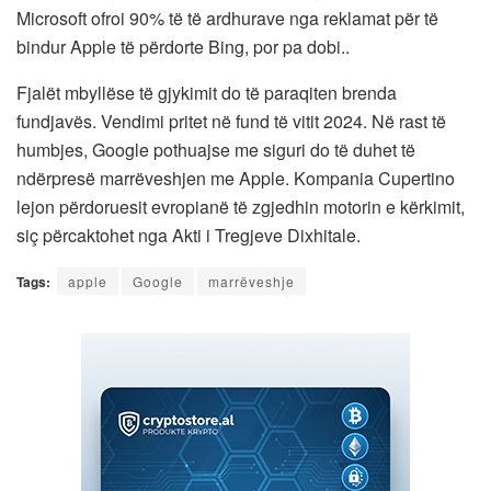
Microsoft ofroi 90% të të ardhurave nga reklamat për të
bindur Apple të përdorte Bing, por pa dobi..
Fjalët mbyllëse të gjykimit do të paraqiten brenda
fundjavës. Vendimi pritet në fund të vitit 2024. Në rast të
humbjes, Google pothuajse me siguri do të duhet të
ndërpresë marrëveshjen me Apple. Kompania Cupertino
lejon përdoruesit evropianë të zgjedhin motorin e kërkimit,
siç përcaktohet nga Akti i Tregjeve Dixhitale.
Tags:
apple
Google
marrëveshje