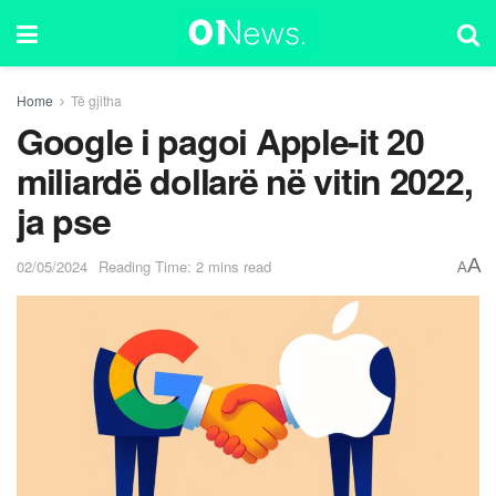
Home
Të gjitha
Google i pagoi Apple-it 20
miliardë dollarë në vitin 2022,
ja pse
A
02/05/2024
Reading Time: 2 mins read
A