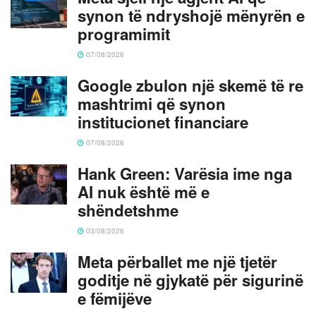
synon të ndryshojë mënyrën e
programimit
07/08/2026
Google zbulon një skemë të re
mashtrimi që synon
institucionet financiare
07/08/2026
Hank Green: Varësia ime nga
AI nuk është më e
shëndetshme
03/08/2026
Meta përballet me një tjetër
goditje në gjykatë për sigurinë
e fëmijëve