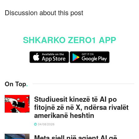
Discussion about this post
SHKARKO ZERO1 APP
On Top
.
Studiuesit kinezë të AI po
fitojnë zë në X, ndërsa rivalët
amerikanë heshtin
04/08/2026
Meta sjell një agjent AI që