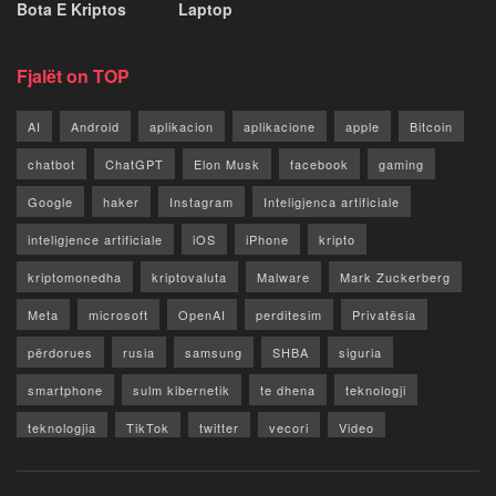
Bota E Kriptos
Laptop
Fjalët on TOP
AI
Android
aplikacion
aplikacione
apple
Bitcoin
chatbot
ChatGPT
Elon Musk
facebook
gaming
Google
haker
Instagram
Inteligjenca artificiale
inteligjence artificiale
iOS
iPhone
kripto
kriptomonedha
kriptovaluta
Malware
Mark Zuckerberg
Meta
microsoft
OpenAI
perditesim
Privatësia
përdorues
rusia
samsung
SHBA
siguria
smartphone
sulm kibernetik
te dhena
teknologji
teknologjia
TikTok
twitter
vecori
Video
WhatsApp
x
youtube