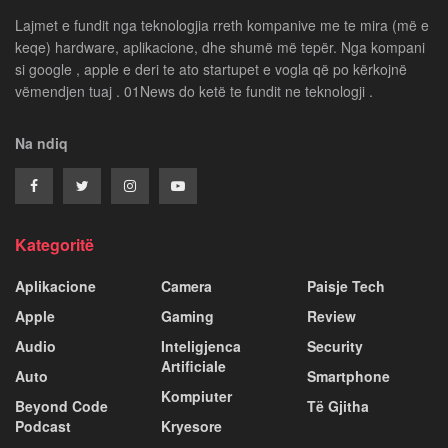
Lajmet e fundit nga teknologjia rreth kompanive me te mira (më e
keqe) hardware, aplikacione, dhe shumë më tepër. Nga kompani
si google , apple e deri te ato startupet e vogla që po kërkojnë
vëmendjen tuaj . 01News do ketë te fundit ne teknologji .
Na ndiq
Kategoritë
Aplikacione
Camera
Paisje Tech
Apple
Gaming
Review
Audio
Inteligjenca
Security
Artificiale
Auto
Smartphone
Kompiuter
Beyond Code
Të Gjitha
Podcast
Kryesore