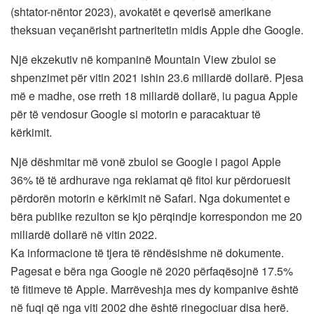
(shtator-nëntor 2023), avokatët e qeverisë amerikane
theksuan veçanërisht partneritetin midis Apple dhe Google.
Një ekzekutiv në kompaninë Mountain View zbuloi se
shpenzimet për vitin 2021 ishin 23.6 miliardë dollarë. Pjesa
më e madhe, ose rreth 18 miliardë dollarë, iu pagua Apple
për të vendosur Google si motorin e paracaktuar të
kërkimit.
Një dëshmitar më vonë zbuloi se Google i pagoi Apple
36% të të ardhurave nga reklamat që fitoi kur përdoruesit
përdorën motorin e kërkimit në Safari. Nga dokumentet e
bëra publike rezulton se kjo përqindje korrespondon me 20
miliardë dollarë në vitin 2022.
Ka informacione të tjera të rëndësishme në dokumente.
Pagesat e bëra nga Google në 2020 përfaqësojnë 17.5%
të fitimeve të Apple. Marrëveshja mes dy kompanive është
në fuqi që nga viti 2002 dhe është rinegociuar disa herë.