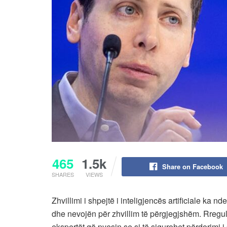
465
1.5k
Share on Facebook
SHARES
VIEWS
Zhvillimi i shpejtë i inteligjencës artificiale ka
dhe nevojën për zhvillim të përgjegjshëm. Rregulli
ekspertët që pyesin se si të sigurohet përdorimi i 