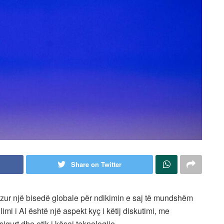
Share on Twitter
 ndezur një bisedë globale për ndikimin e saj të mundshëm
mi i AI është një aspekt kyç i këtij diskutimi, me
sigurt dhe etik i kësaj teknologjie.