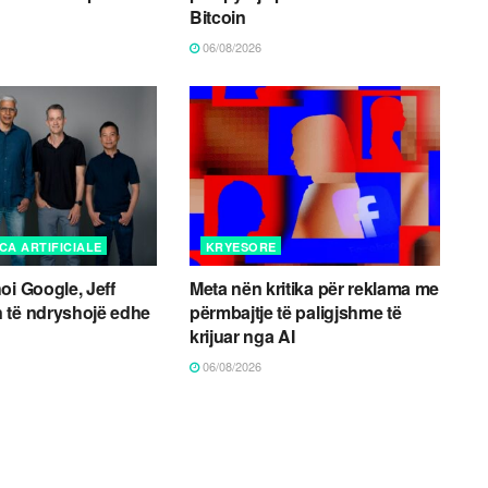
Bitcoin
06/08/2026
CA ARTIFICIALE
KRYESORE
oi Google, Jeff
Meta nën kritika për reklama me
 të ndryshojë edhe
përmbajtje të paligjshme të
krijuar nga AI
06/08/2026