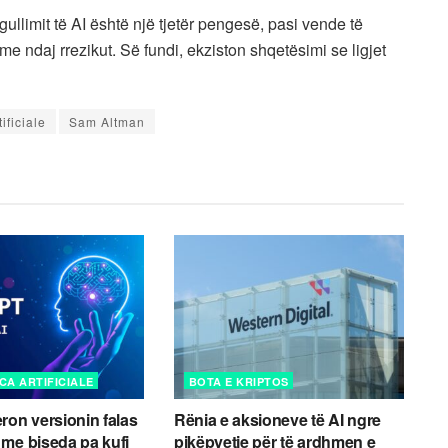
llimit të AI është një tjetër pengesë, pasi vende të
e ndaj rrezikut. Së fundi, ekziston shqetësimi se ligjet
ificiale
Sam Altman
CA ARTIFICIALE
BOTA E KRIPTOS
ron versionin falas
Rënia e aksioneve të AI ngre
me biseda pa kufi
pikëpyetje për të ardhmen e