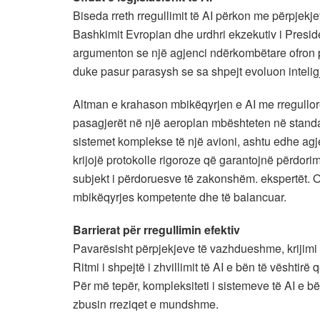
Biseda rreth rregullimit të AI përkon me përpjekje
Bashkimit Evropian dhe urdhri ekzekutiv i Presid
argumenton se një agjenci ndërkombëtare ofron p
duke pasur parasysh se sa shpejt evoluon inteligje
Altman e krahason mbikëqyrjen e AI me rregulloret
pasagjerët në një aeroplan mbështeten në standar
sistemet komplekse të një avioni, ashtu edhe ag
krijojë protokolle rigoroze që garantojnë përdori
subjekt i përdoruesve të zakonshëm. ekspertët. Ob
mbikëqyrjes kompetente dhe të balancuar.
Barrierat për rregullimin efektiv
Pavarësisht përpjekjeve të vazhdueshme, krijimi i 
Ritmi i shpejtë i zhvillimit të AI e bën të vështir
Për më tepër, kompleksiteti i sistemeve të AI e bën
zbusin rreziqet e mundshme.