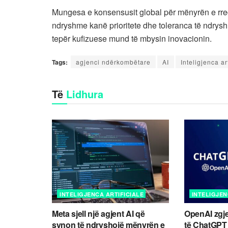
Mungesa e konsensusit global për mënyrën e rregu
ndryshme kanë prioritete dhe toleranca të ndryshm
tepër kufizuese mund të mbysin inovacionin.
Tags:
agjenci ndërkombëtare
AI
Inteligjenca art
Të
Lidhura
INTELIGJENCA ARTIFICIALE
INTELIGJEN
Meta sjell një agjent AI që
OpenAI zgje
synon të ndryshojë mënyrën e
të ChatGPT 