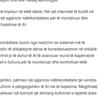
kryesor në këtë debat. Në një intervistë të fundit në
e një agjencie ndërkombëtare për të monitoruar dhe
 fuqishme të AI.
ërkombëtare buron nga realizimi se sistemet më të
ncialin të shkaktojnë dëme të konsiderueshme në shkallë
imit jo të duhur të AI të avancuar mund të kapërcejnë
tet e duhura për të monitoruar dhe kontrolluar këtë
vojshëm, përmes një agjencie ndërkombëtare që vendos
llimin e përgjegjshëm të AI më të fuqishme. Megjithatë,
 kërkuar një kornizë që shmang kufizimet e tepërta duke