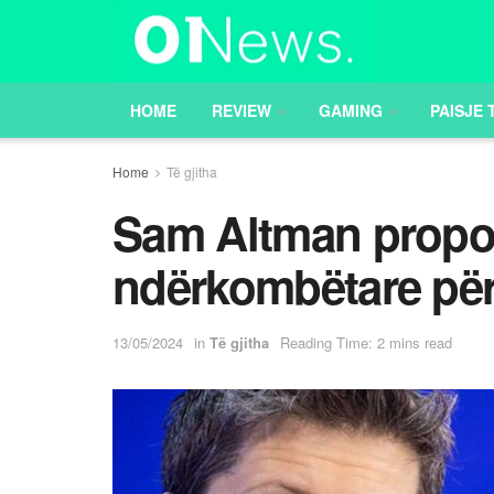
HOME
REVIEW
GAMING
PAISJE 
Home
Të gjitha
Sam Altman propoz
ndërkombëtare për 
13/05/2024
in
Të gjitha
Reading Time: 2 mins read