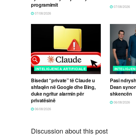
programimit
07/08/2026
07/08/2026
INTELIGJENCA ARTIFICIALE
INTELIGJEN
Bisedat “private” të Claude u
Pasi ndrysh
shfaqën në Google dhe Bing,
Dean synon
duke ngritur alarmin për
shkencën
privatësinë
06/08/2026
06/08/2026
Discussion about this post