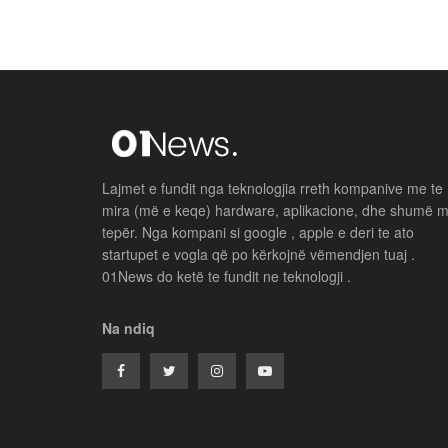
Lajmet e fundit nga teknologjia rreth kompanive me te
mira (më e keqe) hardware, aplikacione, dhe shumë 
tepër. Nga kompani si google , apple e deri te ato
startupet e vogla që po kërkojnë vëmendjen tuaj .
01News do ketë te fundit ne teknologji .
Na ndiq