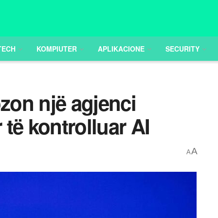
TECH
KOMPIUTER
APLIKACIONE
SECURITY
on një agjenci
të kontrolluar AI
A
A