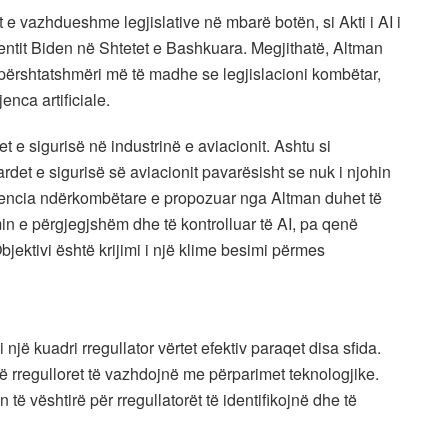
t e vazhdueshme legjislative në mbarë botën, si Akti i AI i
entit Biden në Shtetet e Bashkuara. Megjithatë, Altman
ërshtatshmëri më të madhe se legjislacioni kombëtar,
nca artificiale.
 e sigurisë në industrinë e aviacionit. Ashtu si
det e sigurisë së aviacionit pavarësisht se nuk i njohin
jencia ndërkombëtare e propozuar nga Altman duhet të
min e përgjegjshëm dhe të kontrolluar të AI, pa qenë
jektivi është krijimi i një klime besimi përmes
një kuadri rregullator vërtet efektiv paraqet disa sfida.
ë që rregulloret të vazhdojnë me përparimet teknologjike.
 të vështirë për rregullatorët të identifikojnë dhe të