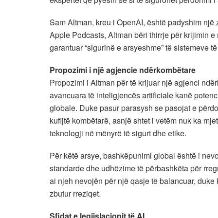
Sam Altman, kreu i OpenAI, është padyshim një zë 
Apple Podcasts, Altman bëri thirrje për krijimin 
garantuar “sigurinë e arsyeshme” të sistemeve të
Propozimi i një agjencie ndërkombëtare
Propozimi i Altman për të krijuar një agjenci nd
avancuara të inteligjencës artificiale kanë pote
globale. Duke pasur parasysh se pasojat e përdor
kufijtë kombëtarë, asnjë shtet i vetëm nuk ka mje
teknologji në mënyrë të sigurt dhe etike.
Për këtë arsye, bashkëpunimi global është i ne
standarde dhe udhëzime të përbashkëta për rregu
ai njeh nevojën për një qasje të balancuar, duke
zbutur rreziqet.
Sfidat e legjislacionit të AI