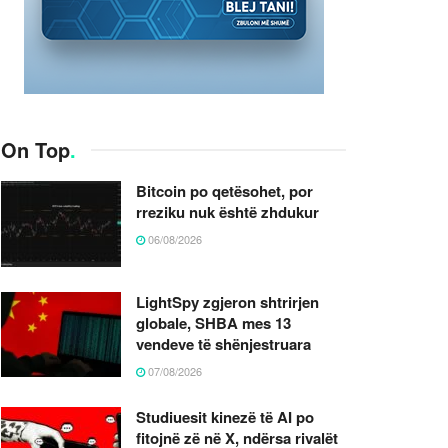
On Top
.
Bitcoin po qetësohet, por
rreziku nuk është zhdukur
06/08/2026
LightSpy zgjeron shtrirjen
globale, SHBA mes 13
vendeve të shënjestruara
07/08/2026
Studiuesit kinezë të AI po
fitojnë zë në X, ndërsa rivalët