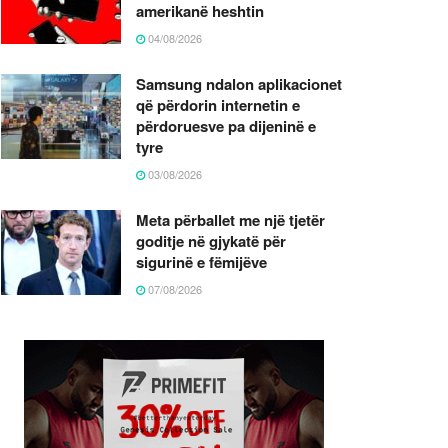
amerikanë heshtin
04/08/2026
Samsung ndalon aplikacionet
që përdorin internetin e
përdoruesve pa dijeninë e
tyre
03/08/2026
Meta përballet me një tjetër
goditje në gjykatë për
sigurinë e fëmijëve
07/08/2026