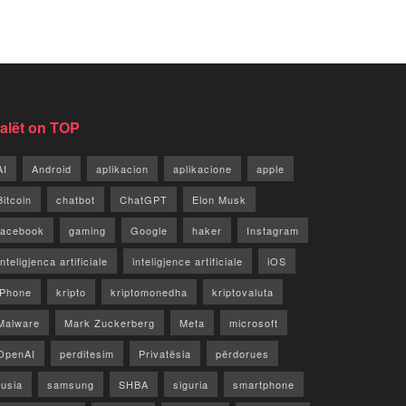
jalët on TOP
AI
Android
aplikacion
aplikacione
apple
Bitcoin
chatbot
ChatGPT
Elon Musk
facebook
gaming
Google
haker
Instagram
Inteligjenca artificiale
inteligjence artificiale
iOS
iPhone
kripto
kriptomonedha
kriptovaluta
Malware
Mark Zuckerberg
Meta
microsoft
OpenAI
perditesim
Privatësia
përdorues
rusia
samsung
SHBA
siguria
smartphone