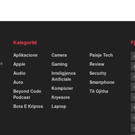
Kategoritë
F
Aplikacione
Camera
Paisje Tech
më
Apple
Gaming
Review
Audio
Inteligjenca
Security
Artificiale
Auto
Smartphone
Kompiuter
Beyond Code
Të Gjitha
Podcast
Kryesore
Bota E Kriptos
Laptop