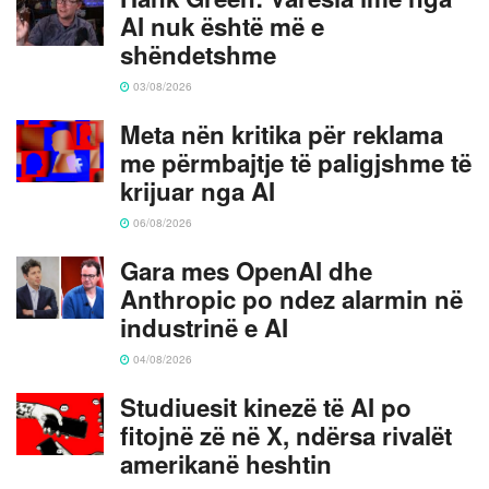
AI nuk është më e
shëndetshme
03/08/2026
Meta nën kritika për reklama
me përmbajtje të paligjshme të
krijuar nga AI
06/08/2026
Gara mes OpenAI dhe
Anthropic po ndez alarmin në
industrinë e AI
04/08/2026
Studiuesit kinezë të AI po
fitojnë zë në X, ndërsa rivalët
amerikanë heshtin