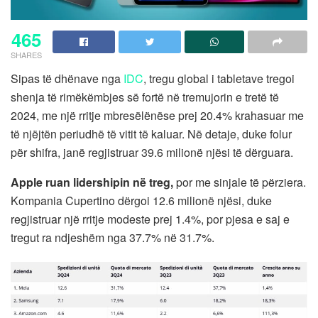
465
SHARES
Sipas të dhënave nga
IDC
, tregu global i tabletave tregoi
shenja të rimëkëmbjes së fortë në tremujorin e tretë të
2024, me një rritje mbresëlënëse prej 20.4% krahasuar me
të njëjtën periudhë të vitit të kaluar. Në detaje, duke folur
për shifra, janë regjistruar 39.6 milionë njësi të dërguara.
Apple ruan lidershipin në treg,
por me sinjale të përziera.
Kompania Cupertino dërgoi 12.6 milionë njësi, duke
regjistruar një rritje modeste prej 1.4%, por pjesa e saj e
tregut ra ndjeshëm nga 37.7% në 31.7%.