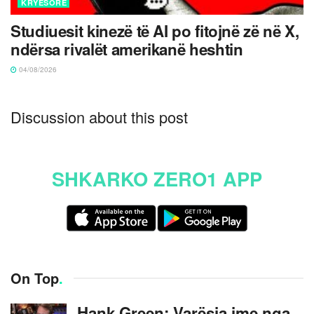
KRYESORE
Studiuesit kinezë të AI po fitojnë zë në X,
ndërsa rivalët amerikanë heshtin
04/08/2026
Discussion about this post
SHKARKO ZERO1 APP
On Top
.
Hank Green: Varësia ime nga