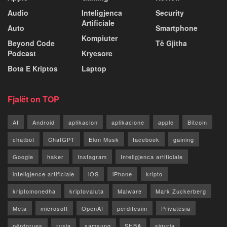
Audio
Inteligjenca
Security
Artificiale
Auto
Smartphone
Kompiuter
Beyond Code
Të Gjitha
Podcast
Kryesore
Bota E Kriptos
Laptop
Fjalët on TOP
AI
Android
aplikacion
aplikacione
apple
Bitcoin
chatbot
ChatGPT
Elon Musk
facebook
gaming
Google
haker
Instagram
Inteligjenca artificiale
inteligjence artificiale
iOS
iPhone
kripto
kriptomonedha
kriptovaluta
Malware
Mark Zuckerberg
Meta
microsoft
OpenAI
perditesim
Privatësia
përdorues
rusia
samsung
SHBA
siguria