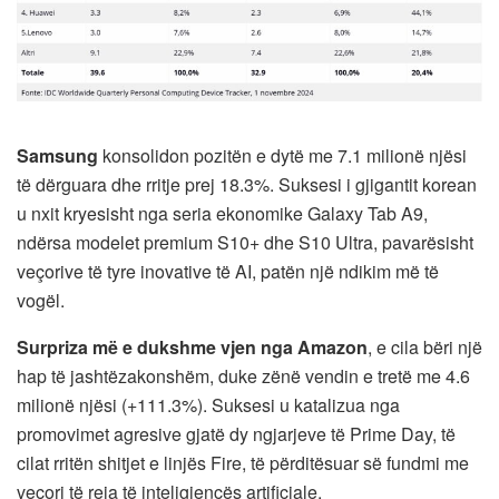
Samsung
konsolidon pozitën e dytë me 7.1 milionë njësi
të dërguara dhe rritje prej 18.3%. Suksesi i gjigantit korean
u nxit kryesisht nga seria ekonomike Galaxy Tab A9,
ndërsa modelet premium S10+ dhe S10 Ultra, pavarësisht
veçorive të tyre inovative të AI, patën një ndikim më të
vogël.
Surpriza më e dukshme vjen nga Amazon
, e cila bëri një
hap të jashtëzakonshëm, duke zënë vendin e tretë me 4.6
milionë njësi (+111.3%). Suksesi u katalizua nga
promovimet agresive gjatë dy ngjarjeve të Prime Day, të
cilat rritën shitjet e linjës Fire, të përditësuar së fundmi me
veçori të reja të inteligjencës artificiale.