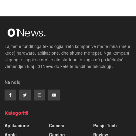
Lajmet e fundit nga teknologjia rreth kompanive me te mira (më e
keqe) hardware, aplikacione, dhe shumë më tepër. Nga kompani
si google , apple e deri te ato startupet e vogla që po kërkojnë
vëmendjen tuaj . 01News do ketë te fundit ne teknologji .
Na ndiq
Kategoritë
Aplikacione
Camera
Paisje Tech
Apple
Gaming
Review