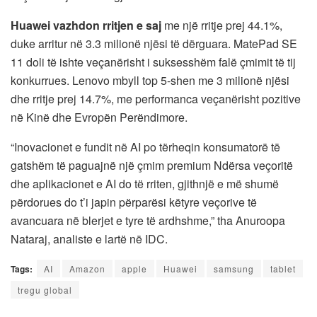
Huawei vazhdon rritjen e saj
me një rritje prej 44.1%,
duke arritur në 3.3 milionë njësi të dërguara. MatePad SE
11 doli të ishte veçanërisht i suksesshëm falë çmimit të tij
konkurrues. Lenovo mbyll top 5-shen me 3 milionë njësi
dhe rritje prej 14.7%, me performanca veçanërisht pozitive
në Kinë dhe Evropën Perëndimore.
“Inovacionet e fundit në AI po tërheqin konsumatorë të
gatshëm të paguajnë një çmim premium Ndërsa veçoritë
dhe aplikacionet e AI do të rriten, gjithnjë e më shumë
përdorues do t’i japin përparësi këtyre veçorive të
avancuara në blerjet e tyre të ardhshme,” tha Anuroopa
Nataraj, analiste e lartë në IDC.
Tags:
AI
Amazon
apple
Huawei
samsung
tablet
tregu global