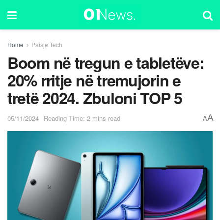
Home
Paisje Tech
Boom në tregun e tabletëve:
20% rritje në tremujorin e
tretë 2024. Zbuloni TOP 5
A
05/11/2024
Reading Time: 2 mins read
A