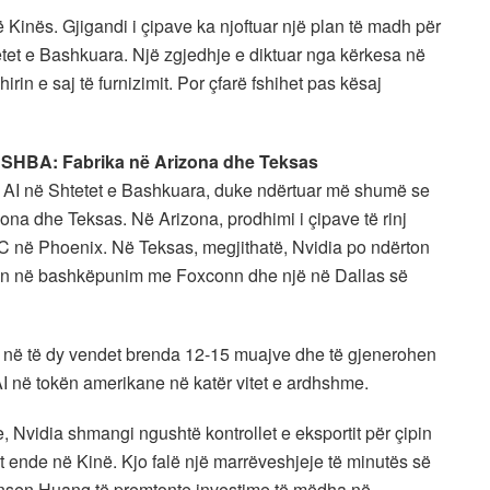
ë Kinës. Gjigandi i çipave ka njoftuar një plan të madh për
tetet e Bashkuara. Një zgjedhje e diktuar nga kërkesa në
hirin e saj të furnizimit. Por çfarë fshihet pas kësaj
në SHBA: Fabrika në Arizona dhe Teksas
 AI në Shtetet e Bashkuara, duke ndërtuar më shumë se
zona dhe Teksas. Në Arizona, prodhimi i çipave të rinj
MC në Phoenix. Në Teksas, megjithatë, Nvidia po ndërton
ston në bashkëpunim me Foxconn dhe një në Dallas së
iv në të dy vendet brenda 12-15 muajve dhe të gjenerohen
 AI në tokën amerikane në katër vitet e ardhshme.
Nvidia shmangi ngushtë kontrollet e eksportit për çipin
 ende në Kinë. Kjo falë një marrëveshjeje të minutës së
ensen Huang të premtonte investime të mëdha në