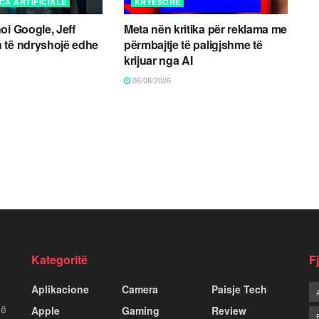
CA ARTIFICIALE
KRYESORE
oi Google, Jeff
Meta nën kritika për reklama me
 të ndryshojë edhe
përmbajtje të paligjshme të
krijuar nga AI
06/08/2026
Kategoritë
F
Aplikacione
Camera
Paisje Tech
më
Apple
Gaming
Review