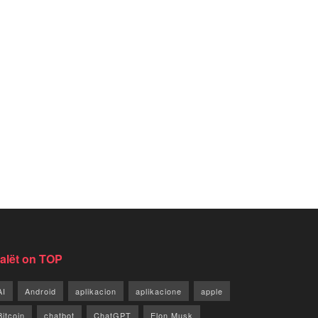
jalët on TOP
AI
Android
aplikacion
aplikacione
apple
Bitcoin
chatbot
ChatGPT
Elon Musk