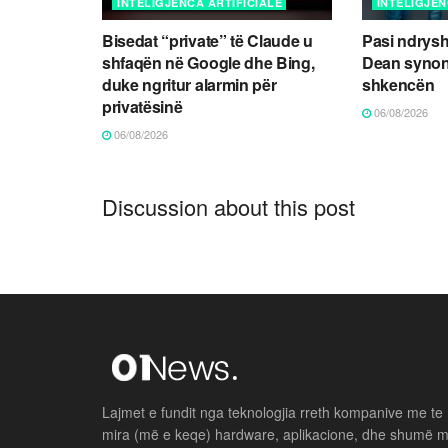
INTELIGJENCA ARTIFICIALE
INTELIGJEN
Bisedat “private” të Claude u
Pasi ndrysh
shfaqën në Google dhe Bing,
Dean synon
duke ngritur alarmin për
shkencën
privatësinë
06/08/2026
06/08/2026
Discussion about this post
Lajmet e fundit nga teknologjia rreth kompanive me te
mira (më e keqe) hardware, aplikacione, dhe shumë 