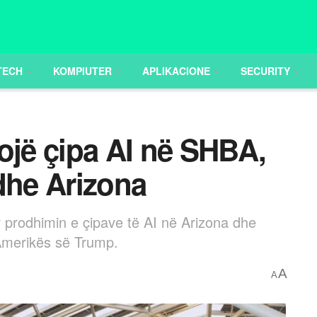
TECH
KOMPIUTER
APLIKACIONE
SECURITY
ojë çipa AI në SHBA,
dhe Arizona
ër prodhimin e çipave të AI në Arizona dhe
Amerikës së Trump.
A
A