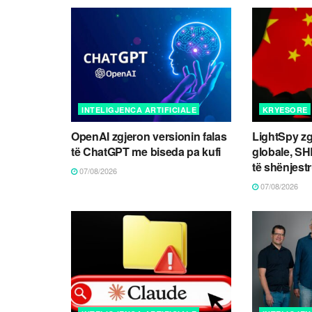
INTELIGJENCA ARTIFICIALE
KRYESORE
OpenAI zgjeron versionin falas
LightSpy zg
të ChatGPT me biseda pa kufi
globale, S
të shënjest
07/08/2026
07/08/2026