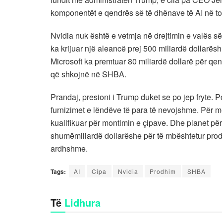
komponentët e qendrës së të dhënave të AI në t
Nvidia nuk është e vetmja në drejtimin e valës 
ka krijuar një aleancë prej 500 miliardë dollarë
Microsoft ka premtuar 80 miliardë dollarë për qen
që shkojnë në SHBA.
Prandaj, presioni i Trump duket se po jep fryte. P
furnizimet e lëndëve të para të nevojshme. Për m
kualifikuar për montimin e çipave. Dhe planet për
shumëmiliardë dollarëshe për të mbështetur prodh
ardhshme.
Tags:
AI
Cipa
Nvidia
Prodhim
SHBA
Të
Lidhura