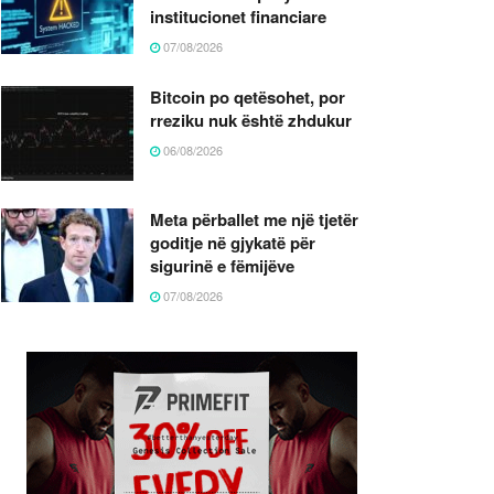
institucionet financiare
07/08/2026
Bitcoin po qetësohet, por
rreziku nuk është zhdukur
06/08/2026
Meta përballet me një tjetër
goditje në gjykatë për
sigurinë e fëmijëve
07/08/2026