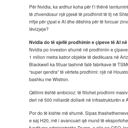
Për Nvidia, ka ardhur koha për t’i thënë lamtumir
të zhvendosur një pjesë të prodhimit të tij në Sh
rritje për çipat e AI dhe dëshira për të forcuar zinx
lëvizjeje?
Nvidia do të sjellë prodhimin e çipeve të AI 
Nvidia po investon shumë në prodhimin e çipave
1 milion metra katror objekte të dedikuara në Ari
Blackwell ka filluar tashmë falë fabrikave të TS
“super qendra” të vërteta prodhimi: një në Hou
bashku me Wistron.
Qëllimi është ambicioz: të fillohet prodhimi mas
deri në 500 miliardë dollarë në infrastrukturën e
Por do të kishte më shumë. Sipas thashethemeve, 
e saj H20, më i avancuari që mund të eksportohet
fundit me administratën Trump, e cila pa CEO J