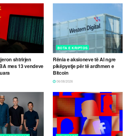
BOTA E KRIPTOS
jeron shtrirjen
Rënia e aksioneve të AI ngre
HBA mes 13 vendeve
pikëpyetje për të ardhmen e
ruara
Bitcoin
06/08/2026