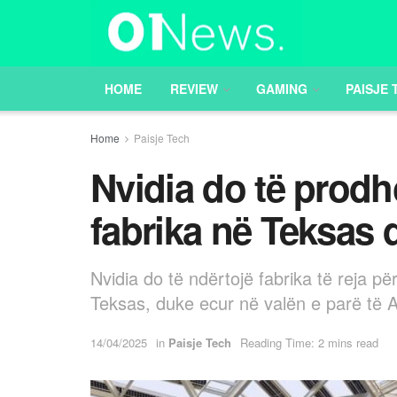
HOME
REVIEW
GAMING
PAISJE 
Home
Paisje Tech
Nvidia do të prodh
fabrika në Teksas 
Nvidia do të ndërtojë fabrika të reja p
Teksas, duke ecur në valën e parë të 
14/04/2025
in
Paisje Tech
Reading Time: 2 mins read