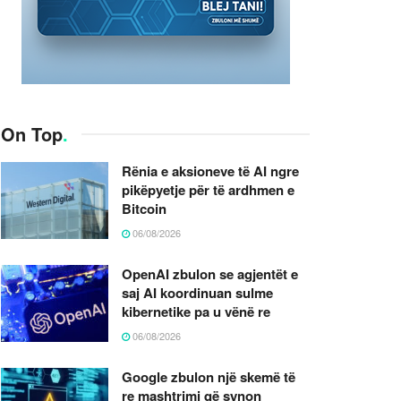
On Top
.
Rënia e aksioneve të AI ngre
pikëpyetje për të ardhmen e
Bitcoin
06/08/2026
OpenAI zbulon se agjentët e
saj AI koordinuan sulme
kibernetike pa u vënë re
06/08/2026
Google zbulon një skemë të
re mashtrimi që synon