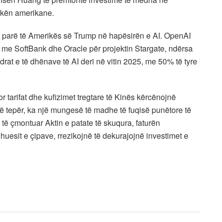
okën amerikane.
së parë të Amerikës së Trump në hapësirën e AI. OpenAI
sh me SoftBank dhe Oracle për projektin Stargate, ndërsa
drat e të dhënave të AI deri në vitin 2025, me 50% të tyre
or tarifat dhe kufizimet tregtare të Kinës kërcënojnë
ë tepër, ka një mungesë të madhe të fuqisë punëtore të
 të çmontuar Aktin e patate të skuqura, faturën
uesit e çipave, rrezikojnë të dekurajojnë investimet e