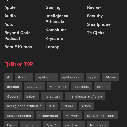
Apple
Gaming
Review
Audio
Inteligjenca
Security
Artificiale
Auto
Smartphone
Kompiuter
Beyond Code
Të Gjitha
Podcast
Kryesore
Bota E Kriptos
Laptop
Fjalët on TOP
AI
Android
aplikacion
aplikacione
apple
Bitcoin
chatbot
ChatGPT
Elon Musk
facebook
gaming
Google
haker
Instagram
Inteligjenca artificiale
inteligjence artificiale
iOS
iPhone
kripto
kriptomonedha
kriptovaluta
Malware
Mark Zuckerberg
Meta
microsoft
OpenAI
perditesim
Privatësia