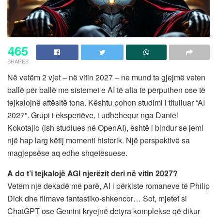
465
SHARES
Në vetëm 2 vjet – në vitin 2027 – ne mund ta gjejmë veten
ballë për ballë me sistemet e AI të afta të përputhen ose të
tejkalojnë aftësitë tona. Kështu pohon studimi i titulluar “AI
2027”. Grupi i ekspertëve, i udhëhequr nga Daniel
Kokotajlo (ish studiues në OpenAI), është i bindur se jemi
një hap larg këtij momenti historik. Një perspektivë sa
magjepsëse aq edhe shqetësuese.
A do t’i tejkalojë AGI njerëzit deri në vitin 2027?
Vetëm një dekadë më parë, AI i përkiste romaneve të Philip
Dick dhe filmave fantastiko-shkencor… Sot, mjetet si
ChatGPT ose Gemini kryejnë detyra komplekse që dikur