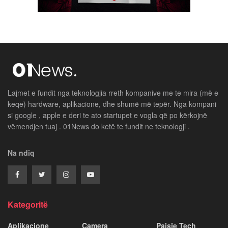
Lajmet e fundit nga teknologjia rreth kompanive me te mira (më e
keqe) hardware, aplikacione, dhe shumë më tepër. Nga kompani
si google , apple e deri te ato startupet e vogla që po kërkojnë
vëmendjen tuaj . 01News do ketë te fundit ne teknologji .
Na ndiq
Kategoritë
Aplikacione
Camera
Paisje Tech