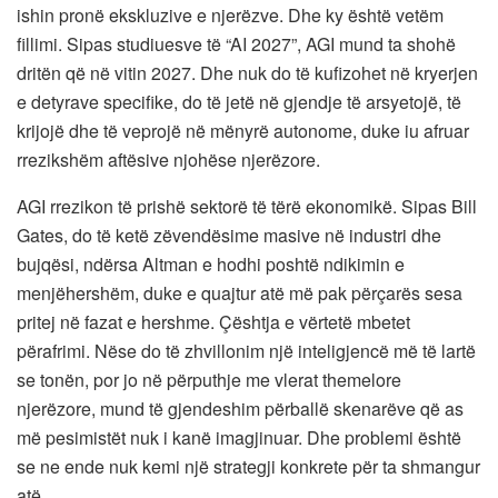
ishin pronë ekskluzive e njerëzve. Dhe ky është vetëm
fillimi. Sipas studiuesve të “AI 2027”, AGI mund ta shohë
dritën që në vitin 2027. Dhe nuk do të kufizohet në kryerjen
e detyrave specifike, do të jetë në gjendje të arsyetojë, të
krijojë dhe të veprojë në mënyrë autonome, duke iu afruar
rrezikshëm aftësive njohëse njerëzore.
AGI rrezikon të prishë sektorë të tërë ekonomikë. Sipas Bill
Gates, do të ketë zëvendësime masive në industri dhe
bujqësi, ndërsa Altman e hodhi poshtë ndikimin e
menjëhershëm, duke e quajtur atë më pak përçarës sesa
pritej në fazat e hershme. Çështja e vërtetë mbetet
përafrimi. Nëse do të zhvillonim një inteligjencë më të lartë
se tonën, por jo në përputhje me vlerat themelore
njerëzore, mund të gjendeshim përballë skenarëve që as
më pesimistët nuk i kanë imagjinuar. Dhe problemi është
se ne ende nuk kemi një strategji konkrete për ta shmangur
atë.