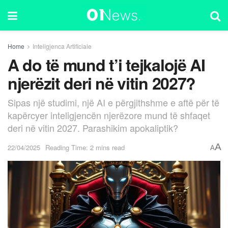
Home
Inteligjenca Artificiale
A do të mund t’i tejkalojë AI
njerëzit deri në vitin 2027?
Sipas një studimi, një AI e përgjithshme e aftë për të
kapërcyer inteligjencën njerëzore mund të shfaqet
deri në vitin 2027. Parashikim apokaliptik?
A
22/04/2025
Reading Time: 2 mins read
A