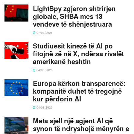
LightSpy zgjeron shtrirjen
globale, SHBA mes 13
vendeve të shënjestruara
07/08/2026
Studiuesit kinezë të AI po
fitojnë zë në X, ndërsa rivalët
amerikanë heshtin
04/08/2026
Europa kërkon transparencë:
kompanitë duhet të tregojnë
kur përdorin AI
04/08/2026
Meta sjell një agjent AI që
synon të ndryshojë mënyrën e