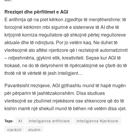
Rreziqet dhe përfitimet e AGI
E ardhmja që na pret kërkon zgjedhje të menjëhershme: të
forcojmë kërkimin mbi sigurinë e sistemeve të AI dhe të
krijojmë korniza rregullatore që shkojnë përtej rregulloreve
aktuale dhe të ndrojtura. Por jo vetëm kaq. Ne duhet të
vlerësojmë ato aftësi njerëzore që i rezistojnë automatizimit
– ndjeshmëria, gjykimi etik, kreativiteti. Sepse kur AGI të
trokasë, ne do të detyrohemi të ripërcaktojmë se çfarë do të
thotë në të vërtetë të jesh inteligjent…
Pavarësisht rreziqeve, AGI gjithashtu mund të hapë rrugën
për përparim të jashtëzakonshëm. Disa studiues
vlerësojnë se zbulimet mjekësore ose shkencore që do të
kishin marrë një shekull mund të bëhen në vetëm disa vjet.
Tags:
AI
Inteligjenca artificiale
Inteligjenca Njerëzore
njerëzit
studim