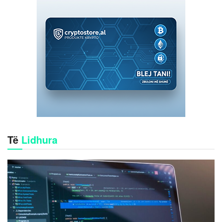
Të
Lidhura