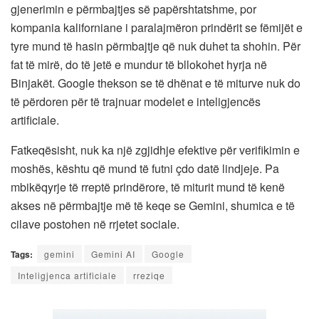
gjenerimin e përmbajtjes së papërshtatshme, por
kompania kaliforniane i paralajmëron prindërit se fëmijët e
tyre mund të hasin përmbajtje që nuk duhet ta shohin. Për
fat të mirë, do të jetë e mundur të bllokohet hyrja në
Binjakët. Google thekson se të dhënat e të miturve nuk do
të përdoren për të trajnuar modelet e inteligjencës
artificiale.
Fatkeqësisht, nuk ka një zgjidhje efektive për verifikimin e
moshës, kështu që mund të futni çdo datë lindjeje. Pa
mbikëqyrje të rreptë prindërore, të miturit mund të kenë
akses në përmbajtje më të keqe se Gemini, shumica e të
cilave postohen në rrjetet sociale.
Tags:
gemini
Gemini AI
Google
Inteligjenca artificiale
rreziqe