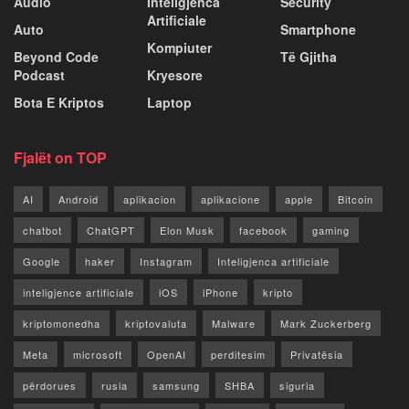
Audio
Inteligjenca
Security
Artificiale
Auto
Smartphone
Kompiuter
Beyond Code
Të Gjitha
Podcast
Kryesore
Bota E Kriptos
Laptop
Fjalët on TOP
AI
Android
aplikacion
aplikacione
apple
Bitcoin
chatbot
ChatGPT
Elon Musk
facebook
gaming
Google
haker
Instagram
Inteligjenca artificiale
inteligjence artificiale
iOS
iPhone
kripto
kriptomonedha
kriptovaluta
Malware
Mark Zuckerberg
Meta
microsoft
OpenAI
perditesim
Privatësia
përdorues
rusia
samsung
SHBA
siguria