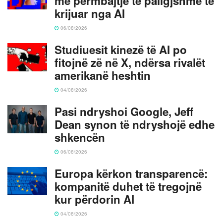
me përmbajtje të paligjshme të
krijuar nga AI
06/08/2026
Studiuesit kinezë të AI po
fitojnë zë në X, ndërsa rivalët
amerikanë heshtin
04/08/2026
Pasi ndryshoi Google, Jeff
Dean synon të ndryshojë edhe
shkencën
06/08/2026
Europa kërkon transparencë:
kompanitë duhet të tregojnë
kur përdorin AI
04/08/2026