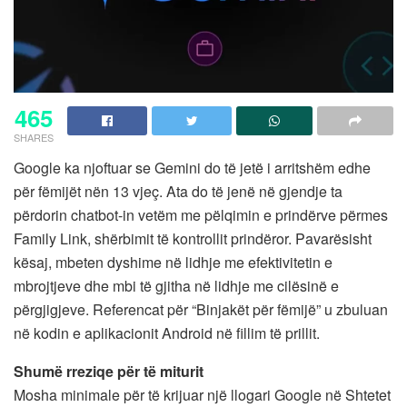
465
SHARES
Google ka njoftuar se Gemini do të jetë i arritshëm edhe
për fëmijët nën 13 vjeç. Ata do të jenë në gjendje ta
përdorin chatbot-in vetëm me pëlqimin e prindërve përmes
Family Link, shërbimit të kontrollit prindëror. Pavarësisht
kësaj, mbeten dyshime në lidhje me efektivitetin e
mbrojtjeve dhe mbi të gjitha në lidhje me cilësinë e
përgjigjeve. Referencat për “Binjakët për fëmijë” u zbuluan
në kodin e aplikacionit Android në fillim të prillit.
Shumë rreziqe për të miturit
Mosha minimale për të krijuar një llogari Google në Shtetet