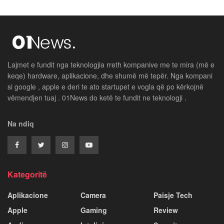
Lajmet e fundit nga teknologjia rreth kompanive me te mira (më e
keqe) hardware, aplikacione, dhe shumë më tepër. Nga kompani
si google , apple e deri te ato startupet e vogla që po kërkojnë
vëmendjen tuaj . 01News do ketë te fundit ne teknologji .
Na ndiq
Kategoritë
Aplikacione
Camera
Paisje Tech
Apple
Gaming
Review