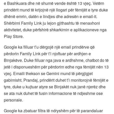
e Bashkuara dhe në shumë vende është 13 vjeç. Vetëm
prindërit mund të krijojnë një llogari për fëmijët e tyre duke
dhënë emrin, datën e lindjes dhe adresën e email-it.
Shërbimi Family Link ju lejon gjithashtu të menaxhoni
aktivitetet, duke përfshirë shkarkimin e aplikacioneve nga
Play Store.
Google ka filluar t’u dërgojë një email prindërve që
përdorin Family Link për t’i njoftuar për ardhjen e
Binjakëve. Duke filluar nga java e ardhshme, chatbot do të
jetë i disponueshëm për përdorim edhe nga fëmijët nën 13
vjeç. Emaili thekson se Gemini mund të përgjigjet
gabimisht. Prandaj, prindërit duhet t’i monitorojnë fëmijët e
tyre, duke u kujtuar atyre se Binjakët nuk janë njerëz dhe
se ata nuk duhet të fusin informacione të ndjeshme ose
personale.
Google ka zbatuar filtra të ndryshëm për të parandaluar