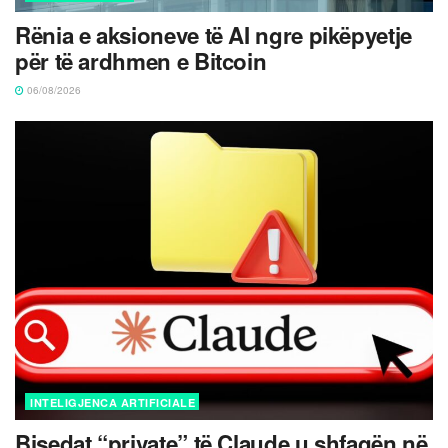
Rënia e aksioneve të AI ngre pikëpyetje
për të ardhmen e Bitcoin
06/08/2026
INTELIGJENCA ARTIFICIALE
Bisedat “private” të Claude u shfaqën në