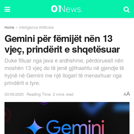
Home
Inteligjenca Artificiale
Gemini për fëmijët nën 13
vjeç, prindërit e shqetësuar
Duke filluar nga java e ardhshme, përdoruesit nën
moshën 13 vjeç do të jenë gjithashtu në gjendje të
hyjnë në Gemini me një llogari të menaxhuar nga
prindërit e tyre.
A
03/05/2025
Reading Time: 2 mins read
A