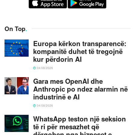
On Top
.
Europa kërkon transparencë:
kompanitë duhet të tregojnë
kur përdorin AI
04/08/2026
Gara mes OpenAI dhe
Anthropic po ndez alarmin në
industrinë e AI
04/08/2026
WhatsApp teston një seksion
të ri për mesazhet që
dërgohen nga bizneset e