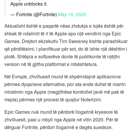
Apple unblocks it.
— Fortnite (@Fortnite)
May 16, 2025
Aktualisht është e paqartë nëse zhdukja e lojës është për
shkak të ndalimit të ri të Apple apo një vendimi nga Epic
Games. Drejtori ekzekutiv Tim Sweeney kishte parashikuar
që përditësimi, i planifikuar për sot, do të ishte një dështim i
plotë. Shtëpia e softuerëve donte të publikonte të njëjtin
version në të gjitha platformat e mbështetura.
Në Evropë, zhvilluesit mund të shpërndajnë aplikacione
përmes dyqaneve alternative, por ata ende duhet të marrin
miratimin nga Apple (megjithëse kontrollet janë më pak të
rrepta) përmes një procesi të quajtur Noterizim.
Epic Games nuk mund të përdorë llogarinë kryesore të
zhvilluesit, pasi u mbyll nga Apple në vitin 2020. Për të
dërguar Fortnite, përdori llogarinë e degës suedeze.