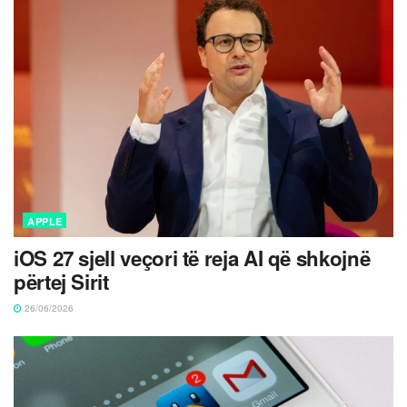
APPLE
iOS 27 sjell veçori të reja AI që shkojnë
përtej Sirit
26/06/2026