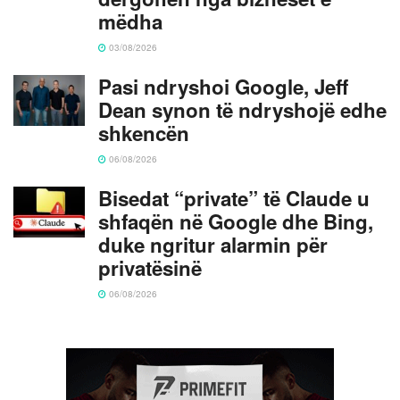
mëdha
03/08/2026
Pasi ndryshoi Google, Jeff
Dean synon të ndryshojë edhe
shkencën
06/08/2026
Bisedat “private” të Claude u
shfaqën në Google dhe Bing,
duke ngritur alarmin për
privatësinë
06/08/2026