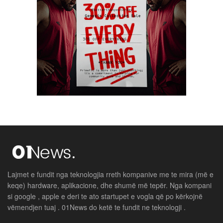
Lajmet e fundit nga teknologjia rreth kompanive me te mira (më e
keqe) hardware, aplikacione, dhe shumë më tepër. Nga kompani
si google , apple e deri te ato startupet e vogla që po kërkojnë
vëmendjen tuaj . 01News do ketë te fundit ne teknologji .