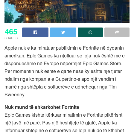
465
SHARES
Apple nuk e ka miratuar publikimin e Fortnite në dyqanin
amerikan. Epic Games ka njoftuar se loja nuk është më e
disponueshme në Evropë nëpërmjet Epic Games Store.
Për momentin nuk është e qartë nëse ky është një tjetër
ndalim nga kompania e Cupertino-s apo një vendim i
marrë nga shtëpia e softuerëve e udhëhequr nga Tim
Sweeney.
Nuk mund të shkarkohet Fortnite
Epic Games kishte kërkuar miratimin e Fortnite pikërisht
një javë më parë. Pas një heshtjeje të gjatë, Apple ka
informuar shtëpinë e softuerëve se loja nuk do të kthehet