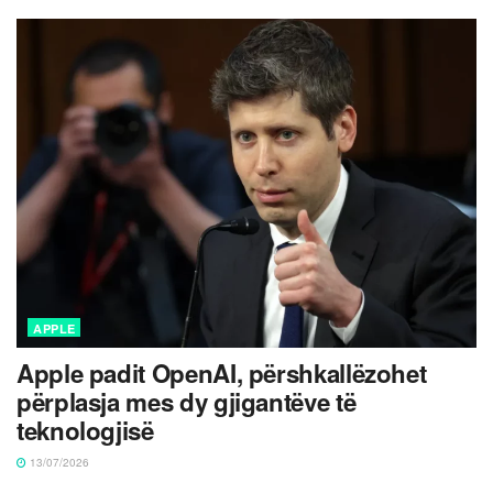
APPLE
Apple padit OpenAI, përshkallëzohet
përplasja mes dy gjigantëve të
teknologjisë
13/07/2026