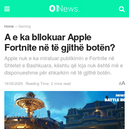
Home
Gaming
A e ka bllokuar Apple
Fortnite në të gjithë botën?
Apple nuk e ka miratuar publikimin e Fortnite në
Shtetet e Bashkuara, kështu që loja nuk është më e
disponueshme për shkarkim në të gjithë botën.
A
16/05/2025
Reading Time: 2 mins read
A