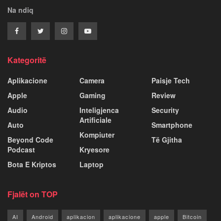
Na ndiq
Kategoritë
Aplikacione
Camera
Paisje Tech
Apple
Gaming
Review
Audio
Inteligjenca
Security
Artificiale
Auto
Smartphone
Kompiuter
Beyond Code
Të Gjitha
Podcast
Kryesore
Bota E Kriptos
Laptop
Fjalët on TOP
AI
Android
aplikacion
aplikacione
apple
Bitcoin