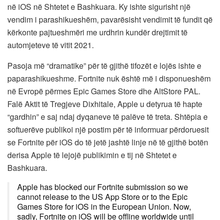
në iOS në Shtetet e Bashkuara. Ky ishte sigurisht një
vendim i parashikueshëm, pavarësisht vendimit të fundit që
kërkonte pajtueshmëri me urdhrin kundër drejtimit të
automjeteve të vitit 2021.
Pasoja më “dramatike” për të gjithë tifozët e lojës ishte e
paparashikueshme. Fortnite nuk është më i disponueshëm
në Evropë përmes Epic Games Store dhe AltStore PAL.
Falë Aktit të Tregjeve Dixhitale, Apple u detyrua të hapte
“gardhin” e saj ndaj dyqaneve të palëve të treta. Shtëpia e
softuerëve publikoi një postim për të informuar përdoruesit
se Fortnite për iOS do të jetë jashtë linje në të gjithë botën
derisa Apple të lejojë publikimin e tij në Shtetet e
Bashkuara.
Apple has blocked our Fortnite submission so we
cannot release to the US App Store or to the Epic
Games Store for iOS in the European Union. Now,
sadly, Fortnite on iOS will be offline worldwide until