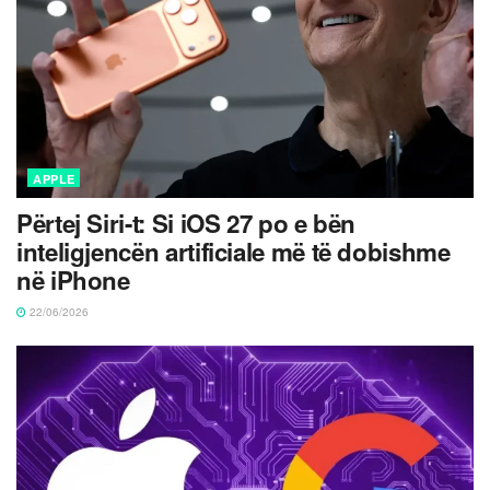
APPLE
Përtej Siri-t: Si iOS 27 po e bën
inteligjencën artificiale më të dobishme
në iPhone
22/06/2026