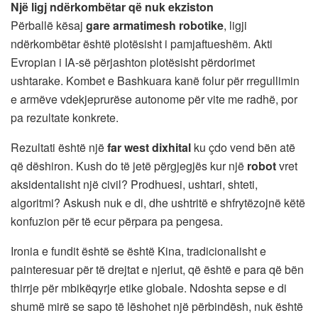
Një ligj ndërkombëtar që nuk ekziston
Përballë kësaj
gare armatimesh robotike
, ligji
ndërkombëtar është plotësisht i pamjaftueshëm. Akti
Evropian i IA-së përjashton plotësisht përdorimet
ushtarake. Kombet e Bashkuara kanë folur për rregullimin
e armëve vdekjeprurëse autonome për vite me radhë, por
pa rezultate konkrete.
Rezultati është një
far west dixhital
ku çdo vend bën atë
që dëshiron. Kush do të jetë përgjegjës kur një
robot
vret
aksidentalisht një civil? Prodhuesi, ushtari, shteti,
algoritmi? Askush nuk e di, dhe ushtritë e shfrytëzojnë këtë
konfuzion për të ecur përpara pa pengesa.
Ironia e fundit është se është Kina, tradicionalisht e
painteresuar për të drejtat e njeriut, që është e para që bën
thirrje për mbikëqyrje etike globale. Ndoshta sepse e di
shumë mirë se sapo të lëshohet një përbindësh, nuk është