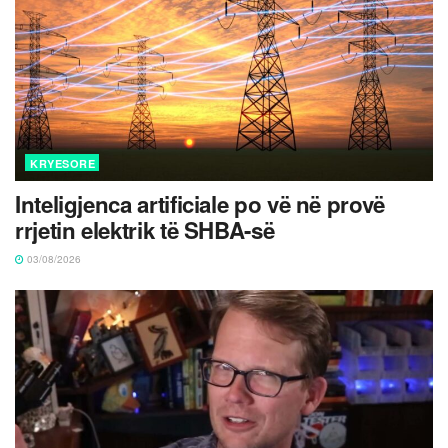
KRYESORE
Inteligjenca artificiale po vë në provë
rrjetin elektrik të SHBA-së
03/08/2026