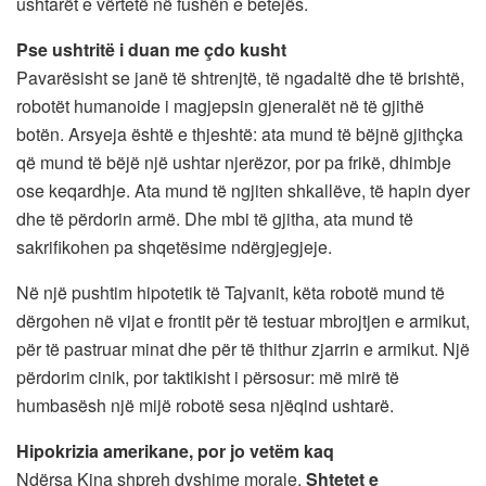
ushtarët e vërtetë në fushën e betejës.
Pse ushtritë i duan me çdo kusht
Pavarësisht se janë të shtrenjtë, të ngadaltë dhe të brishtë,
robotët humanoide i magjepsin gjeneralët në të gjithë
botën. Arsyeja është e thjeshtë: ata mund të bëjnë gjithçka
që mund të bëjë një ushtar njerëzor, por pa frikë, dhimbje
ose keqardhje. Ata mund të ngjiten shkallëve, të hapin dyer
dhe të përdorin armë. Dhe mbi të gjitha, ata mund të
sakrifikohen pa shqetësime ndërgjegjeje.
Në një pushtim hipotetik të Tajvanit, këta robotë mund të
dërgohen në vijat e frontit për të testuar mbrojtjen e armikut,
për të pastruar minat dhe për të thithur zjarrin e armikut. Një
përdorim cinik, por taktikisht i përsosur: më mirë të
humbasësh një mijë robotë sesa njëqind ushtarë.
Hipokrizia amerikane, por jo vetëm kaq
Ndërsa Kina shpreh dyshime morale,
Shtetet e