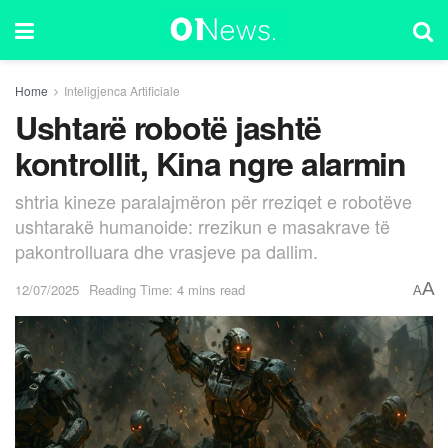
Home
Inteligjenca Artificiale
Ushtarë robotë jashtë
kontrollit, Kina ngre alarmin
shtria kineze paralajmëron për rreziqet e robotëve
ushtarakë humanoide: rrezikun e masakrave të
pakontrolluara dhe vrasjeve pa dallim.
A
12/07/2025
Reading Time: 4 mins read
A