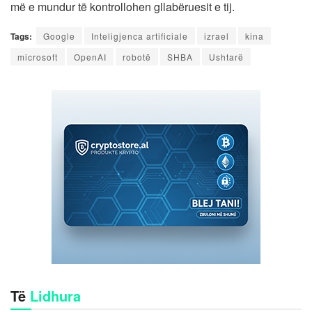
më e mundur të kontrollohen gllabëruesit e tij.
Tags:
Google
Inteligjenca artificiale
izrael
kina
microsoft
OpenAI
robotë
SHBA
Ushtarë
Të
Lidhura