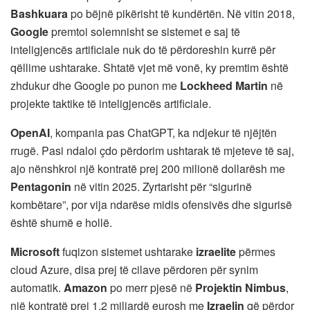
Bashkuara
po bëjnë pikërisht të kundërtën. Në vitin 2018,
Google
premtoi solemnisht se sistemet e saj të
inteligjencës artificiale nuk do të përdoreshin kurrë për
qëllime ushtarake. Shtatë vjet më vonë, ky premtim është
zhdukur dhe Google po punon me
Lockheed Martin
në
projekte taktike të inteligjencës artificiale.
OpenAI
, kompania pas ChatGPT, ka ndjekur të njëjtën
rrugë. Pasi ndaloi çdo përdorim ushtarak të mjeteve të saj,
ajo nënshkroi një kontratë prej 200 milionë dollarësh me
Pentagonin
në vitin 2025. Zyrtarisht për “sigurinë
kombëtare”, por vija ndarëse midis ofensivës dhe sigurisë
është shumë e hollë.
Microsoft
fuqizon sistemet ushtarake
izraelite
përmes
cloud Azure, disa prej të cilave përdoren për synim
automatik.
Amazon
po merr pjesë në
Projektin Nimbus
,
një kontratë prej 1.2 miliardë eurosh me
Izraelin
që përdor