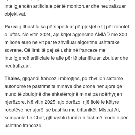
inteligjencën artificiale për të monitoruar dhe neutralizuar
objektivat.
Parisi
gjithashtu ka përshpejtuar përpjekjet e tij për robotët
e luftës. Në vitin 2024, ajo krijoi agjencinë AMIAD me 300
milionë euro në vit për të zhvilluar algoritme ushtarake
sovrane. Qëllimi: të pajisë ushtrinë franceze me
inteligjencë artificiale të aftë për të planifikuar, zbuluar dhe
neutralizuar.
Thales
, gjigandi francez i mbrojtjes, po zhvillon sisteme
autonome të pastrimit të minave dhe dronë nënujorë që
mund të zbulojnë dhe shkatërrojnë minat pa ndërhyrjen
njerëzore. Në vitin 2025, ajo dorëzoi një flotë të këtyre
robotëve nënujorë, së bashku me britanikët. Mistral AI,
kompania Le Chat, gjithashtu furnizon tashmë modele për
ushtrinë franceze.