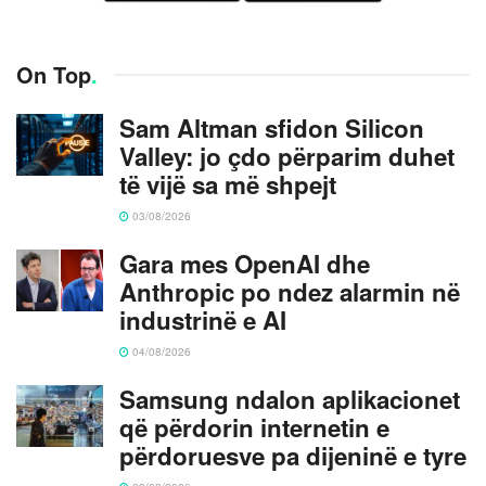
On Top
.
Sam Altman sfidon Silicon
Valley: jo çdo përparim duhet
të vijë sa më shpejt
03/08/2026
Gara mes OpenAI dhe
Anthropic po ndez alarmin në
industrinë e AI
04/08/2026
Samsung ndalon aplikacionet
që përdorin internetin e
përdoruesve pa dijeninë e tyre