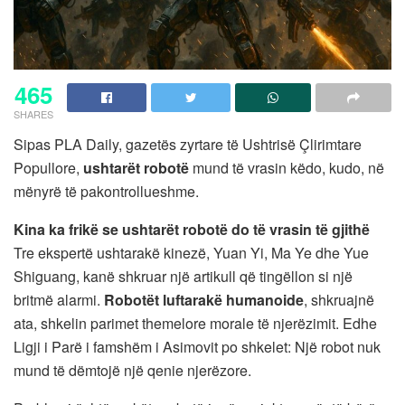
465
SHARES
Sipas PLA Daily, gazetës zyrtare të Ushtrisë Çlirimtare
Popullore,
ushtarët robotë
mund të vrasin këdo, kudo, në
mënyrë të pakontrollueshme.
Kina ka frikë se ushtarët robotë do të vrasin të gjithë
Tre ekspertë ushtarakë kinezë, Yuan Yi, Ma Ye dhe Yue
Shiguang, kanë shkruar një artikull që tingëllon si një
britmë alarmi.
Robotët luftarakë humanoide
, shkruajnë
ata, shkelin parimet themelore morale të njerëzimit. Edhe
Ligji i Parë i famshëm i Asimovit po shkelet: Një robot nuk
mund të dëmtojë një qenie njerëzore.