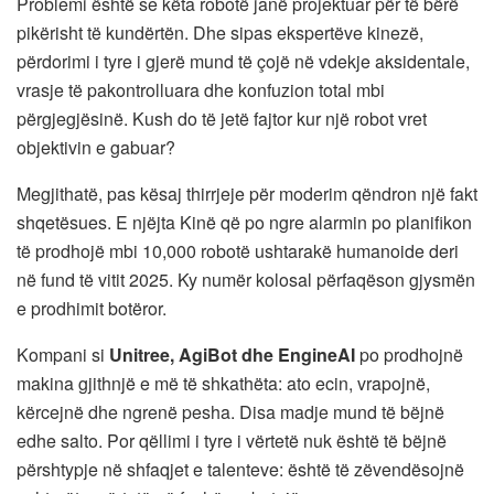
Problemi është se këta robotë janë projektuar për të bërë
pikërisht të kundërtën. Dhe sipas ekspertëve kinezë,
përdorimi i tyre i gjerë mund të çojë në vdekje aksidentale,
vrasje të pakontrolluara dhe konfuzion total mbi
përgjegjësinë. Kush do të jetë fajtor kur një robot vret
objektivin e gabuar?
Megjithatë, pas kësaj thirrjeje për moderim qëndron një fakt
shqetësues. E njëjta Kinë që po ngre alarmin po planifikon
të prodhojë mbi 10,000 robotë ushtarakë humanoide deri
në fund të vitit 2025. Ky numër kolosal përfaqëson gjysmën
e prodhimit botëror.
Kompani si
Unitree, AgiBot dhe EngineAI
po prodhojnë
makina gjithnjë e më të shkathëta: ato ecin, vrapojnë,
kërcejnë dhe ngrenë pesha. Disa madje mund të bëjnë
edhe salto. Por qëllimi i tyre i vërtetë nuk është të bëjnë
përshtypje në shfaqjet e talenteve: është të zëvendësojnë