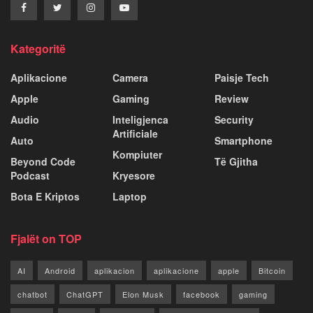
Kategoritë
Aplikacione
Camera
Paisje Tech
Apple
Gaming
Review
Audio
Inteligjenca
Security
Artificiale
Auto
Smartphone
Kompiuter
Beyond Code
Të Gjitha
Podcast
Kryesore
Bota E Kriptos
Laptop
Fjalët on TOP
AI
Android
aplikacion
aplikacione
apple
Bitcoin
chatbot
ChatGPT
Elon Musk
facebook
gaming