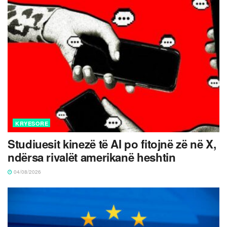
KRYESORE
Studiuesit kinezë të AI po fitojnë zë në X,
ndërsa rivalët amerikanë heshtin
04/08/2026