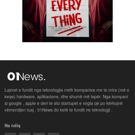
Lajmet e fundit nga teknologjia rreth kompanive me te mira (më e
keqe) hardware, aplikacione, dhe shumë më tepër. Nga kompani
si google , apple e deri te ato startupet e vogla që po kërkojnë
vëmendjen tuaj . 01News do ketë te fundit ne teknologji .
Na ndiq