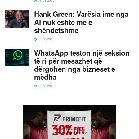
03/08/2026
Hank Green: Varësia ime nga
AI nuk është më e
shëndetshme
03/08/2026
WhatsApp teston një seksion
të ri për mesazhet që
dërgohen nga bizneset e
mëdha
03/08/2026