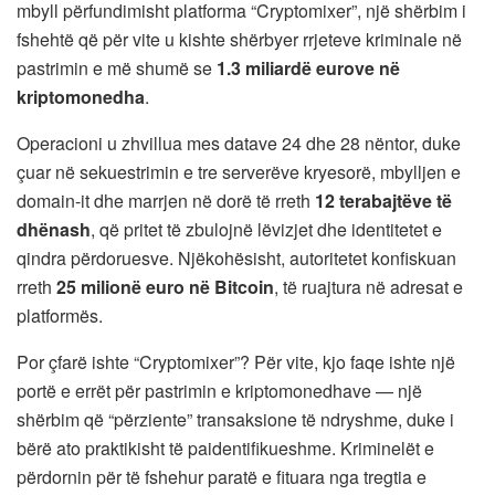
mbyll përfundimisht platforma “Cryptomixer”, një shërbim i
fshehtë që për vite u kishte shërbyer rrjeteve kriminale në
pastrimin e më shumë se
1.3 miliardë eurove në
kriptomonedha
.
Operacioni u zhvillua mes datave 24 dhe 28 nëntor, duke
çuar në sekuestrimin e tre serverëve kryesorë, mbylljen e
domain-it dhe marrjen në dorë të rreth
12 terabajtëve të
dhënash
, që pritet të zbulojnë lëvizjet dhe identitetet e
qindra përdoruesve. Njëkohësisht, autoritetet konfiskuan
rreth
25 milionë euro në Bitcoin
, të ruajtura në adresat e
platformës.
Por çfarë ishte “Cryptomixer”? Për vite, kjo faqe ishte një
portë e errët për pastrimin e kriptomonedhave — një
shërbim që “përziente” transaksione të ndryshme, duke i
bërë ato praktikisht të paidentifikueshme. Kriminelët e
përdornin për të fshehur paratë e fituara nga tregtia e