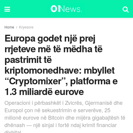
Home
Kryesore
Europa godet një prej
rrjeteve më të mëdha të
pastrimit të
kriptomonedhave: mbyllet
“Cryptomixer”, platforma e
1.3 miliardë eurove
Operacioni i përbashkët i Zvicrës, Gjermanisë dhe
Europol çon në sekuestrimin e serverëve, 25
milionë eurove në Bitcoin dhe mijëra gigabajtësh të
dhënash — një sinjal i fortë ndaj krimit financiar
dixhital.