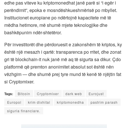
edhe pas viteve ku kriptomonedhat janë parë si “i egër i
perëndimit”, epoka e mosndëshkueshmërisë po mbyllet.
Institucionet europiane po ndërtojnë kapacitete më të
mëdha hetimore, më shumë mjete teknologjike dhe
bashkëpunim ndër-shtetëror.
Për investitorët dhe përdoruesit e zakonshëm të kriptos, ky
është një mesazh i qartë: transparenca po rritet, dhe zonat
gri të blockchain-it nuk janë më aq të sigurta sa dikur. Çdo
platformë që premton anonimitet absolut sot është nën
vëzhgim — dhe shumë prej tyre mund të kenë të njëjtin fat
si Cryptomixer.
Tags:
Bitcoin
Cryptomixer
dark web
Eurojust
Europol
krim dixhital
kriptomonedha
pastrim parash
siguria financiare.