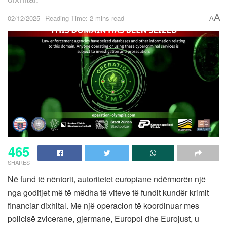
A
02/12/2025
Reading Time: 2 mins read
A
465
SHARES
Në fund të nëntorit, autoritetet europiane ndërmorën një
nga goditjet më të mëdha të viteve të fundit kundër krimit
financiar dixhital. Me një operacion të koordinuar mes
policisë zvicerane, gjermane, Europol dhe Eurojust, u