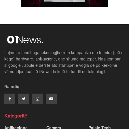
Lajmet e fundit nga teknologjia rreth kompanive me te mira (më e
keqe) hardware, aplikacione, dhe shumë më tepër. Nga kompani
si google , apple e deri te ato startupet e vogla që po kërkojnë
vëmendjen tuaj . 01News do ketë te fundit ne teknologji .
Na ndiq
Kategoritë
Aplikacione
Camera
Paisje Tech