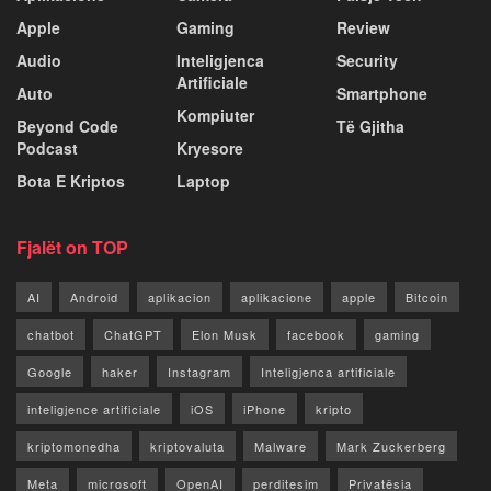
Apple
Gaming
Review
Audio
Inteligjenca
Security
Artificiale
Auto
Smartphone
Kompiuter
Beyond Code
Të Gjitha
Podcast
Kryesore
Bota E Kriptos
Laptop
Fjalët on TOP
AI
Android
aplikacion
aplikacione
apple
Bitcoin
chatbot
ChatGPT
Elon Musk
facebook
gaming
Google
haker
Instagram
Inteligjenca artificiale
inteligjence artificiale
iOS
iPhone
kripto
kriptomonedha
kriptovaluta
Malware
Mark Zuckerberg
Meta
microsoft
OpenAI
perditesim
Privatësia