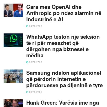
Gara mes OpenAI dhe
Anthropic po ndez alarmin në
industrinë e AI
04/08/2026
WhatsApp teston një seksion
të ri për mesazhet që
dërgohen nga bizneset e
mëdha
03/08/2026
Samsung ndalon aplikacionet
që përdorin internetin e
përdoruesve pa dijeninë e tyre
03/08/2026
Hank Green: Varësia ime nga