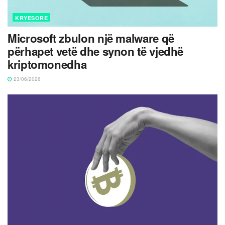
KRYESORE
Microsoft zbulon një malware që
përhapet vetë dhe synon të vjedhë
kriptomonedha
23/06/2026