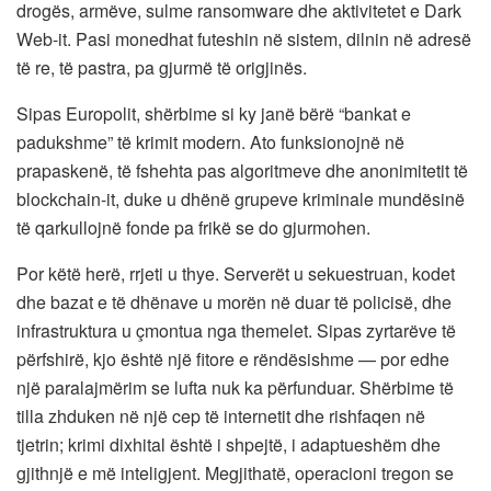
drogës, armëve, sulme ransomware dhe aktivitetet e Dark
Web-it. Pasi monedhat futeshin në sistem, dilnin në adresë
të re, të pastra, pa gjurmë të origjinës.
Sipas Europolit, shërbime si ky janë bërë “bankat e
padukshme” të krimit modern. Ato funksionojnë në
prapaskenë, të fshehta pas algoritmeve dhe anonimitetit të
blockchain-it, duke u dhënë grupeve kriminale mundësinë
të qarkullojnë fonde pa frikë se do gjurmohen.
Por këtë herë, rrjeti u thye. Serverët u sekuestruan, kodet
dhe bazat e të dhënave u morën në duar të policisë, dhe
infrastruktura u çmontua nga themelet. Sipas zyrtarëve të
përfshirë, kjo është një fitore e rëndësishme — por edhe
një paralajmërim se lufta nuk ka përfunduar. Shërbime të
tilla zhduken në një cep të internetit dhe rishfaqen në
tjetrin; krimi dixhital është i shpejtë, i adaptueshëm dhe
gjithnjë e më inteligjent. Megjithatë, operacioni tregon se