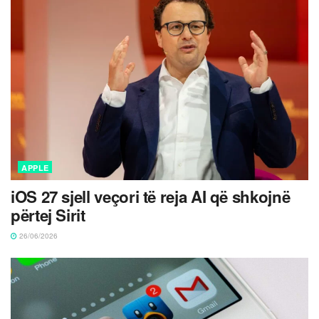
APPLE
iOS 27 sjell veçori të reja AI që shkojnë
përtej Sirit
26/06/2026