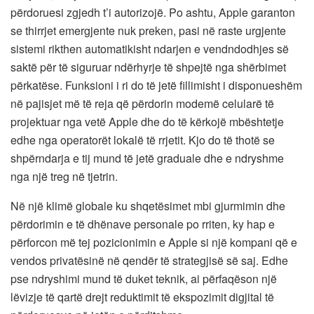
përdoruesi zgjedh t’i autorizojë. Po ashtu, Apple garanton
se thirrjet emergjente nuk preken, pasi në raste urgjente
sistemi rikthen automatikisht ndarjen e vendndodhjes së
saktë për të siguruar ndërhyrje të shpejtë nga shërbimet
përkatëse. Funksioni i ri do të jetë fillimisht i disponueshëm
në pajisjet më të reja që përdorin modemë celularë të
projektuar nga vetë Apple dhe do të kërkojë mbështetje
edhe nga operatorët lokalë të rrjetit. Kjo do të thotë se
shpërndarja e tij mund të jetë graduale dhe e ndryshme
nga një treg në tjetrin.
Në një klimë globale ku shqetësimet mbi gjurmimin dhe
përdorimin e të dhënave personale po rriten, ky hap e
përforcon më tej pozicionimin e Apple si një kompani që e
vendos privatësinë në qendër të strategjisë së saj. Edhe
pse ndryshimi mund të duket teknik, ai përfaqëson një
lëvizje të qartë drejt reduktimit të ekspozimit digjital të