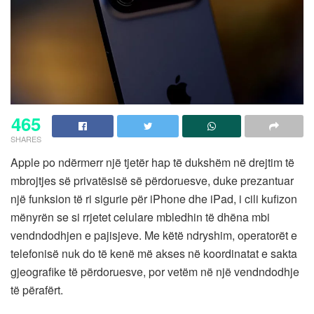
465
SHARES
Apple po ndërmerr një tjetër hap të dukshëm në drejtim të
mbrojtjes së privatësisë së përdoruesve, duke prezantuar
një funksion të ri sigurie për iPhone dhe iPad, i cili kufizon
mënyrën se si rrjetet celulare mbledhin të dhëna mbi
vendndodhjen e pajisjeve. Me këtë ndryshim, operatorët e
telefonisë nuk do të kenë më akses në koordinatat e sakta
gjeografike të përdoruesve, por vetëm në një vendndodhje
të përafërt.