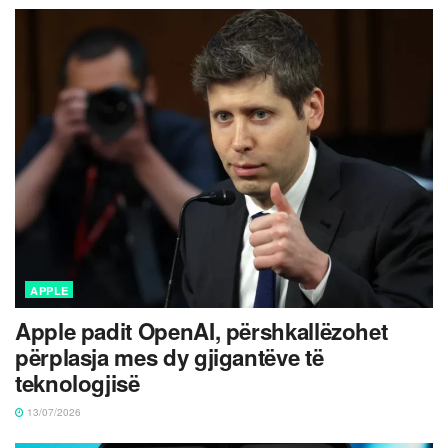
APPLE
Apple padit OpenAI, përshkallëzohet
përplasja mes dy gjigantëve të
teknologjisë
13/07/2026