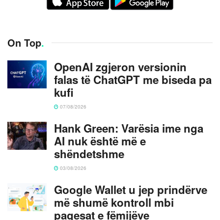
On Top
.
OpenAI zgjeron versionin
falas të ChatGPT me biseda pa
kufi
07/08/2026
Hank Green: Varësia ime nga
AI nuk është më e
shëndetshme
03/08/2026
Google Wallet u jep prindërve
më shumë kontroll mbi
pagesat e fëmijëve