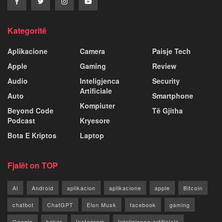
Kategoritë
Aplikacione
Camera
Paisje Tech
Apple
Gaming
Review
Audio
Inteligjenca
Security
Artificiale
Auto
Smartphone
Kompiuter
Beyond Code
Të Gjitha
Podcast
Kryesore
Bota E Kriptos
Laptop
Fjalët on TOP
AI
Android
aplikacion
aplikacione
apple
Bitcoin
chatbot
ChatGPT
Elon Musk
facebook
gaming
Google
haker
Instagram
Inteligjenca artificiale