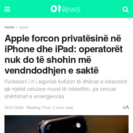
Home
Apple
Apple forcon privatësinë në
iPhone dhe iPad: operatorët
nuk do të shohin më
vendndodhjen e saktë
Funksioni i ri i sigurisë kufizon të dhënat e lokacionit
që rrjetet celulare mund të mbledhin, pa cenuar
shërbimet e emergjencës
A
30/01/2026
Reading Time: 2 mins read
A