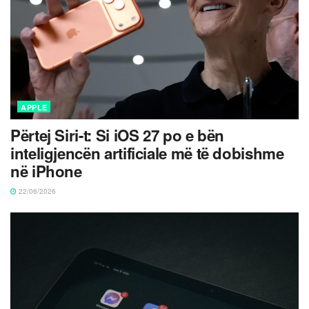
APPLE
Përtej Siri-t: Si iOS 27 po e bën
inteligjencën artificiale më të dobishme
në iPhone
22/06/2026