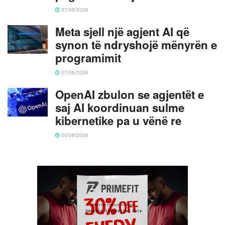
07/08/2026
Meta sjell një agjent AI që
synon të ndryshojë mënyrën e
programimit
07/08/2026
OpenAI zbulon se agjentët e
saj AI koordinuan sulme
kibernetike pa u vënë re
06/08/2026