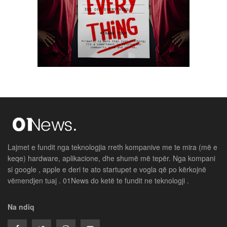
Lajmet e fundit nga teknologjia rreth kompanive me te mira (më e
keqe) hardware, aplikacione, dhe shumë më tepër. Nga kompani
si google , apple e deri te ato startupet e vogla që po kërkojnë
vëmendjen tuaj . 01News do ketë te fundit ne teknologji .
Na ndiq