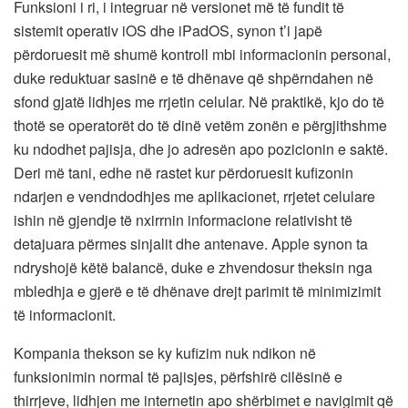
Funksioni i ri, i integruar në versionet më të fundit të
sistemit operativ iOS dhe iPadOS, synon t’i japë
përdoruesit më shumë kontroll mbi informacionin personal,
duke reduktuar sasinë e të dhënave që shpërndahen në
sfond gjatë lidhjes me rrjetin celular. Në praktikë, kjo do të
thotë se operatorët do të dinë vetëm zonën e përgjithshme
ku ndodhet pajisja, dhe jo adresën apo pozicionin e saktë.
Deri më tani, edhe në rastet kur përdoruesit kufizonin
ndarjen e vendndodhjes me aplikacionet, rrjetet celulare
ishin në gjendje të nxirrnin informacione relativisht të
detajuara përmes sinjalit dhe antenave. Apple synon ta
ndryshojë këtë balancë, duke e zhvendosur theksin nga
mbledhja e gjerë e të dhënave drejt parimit të minimizimit
të informacionit.
Kompania thekson se ky kufizim nuk ndikon në
funksionimin normal të pajisjes, përfshirë cilësinë e
thirrjeve, lidhjen me internetin apo shërbimet e navigimit që