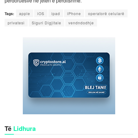
përdoruesve në jetën e përditshme.
Tags:
apple
iOS
ipad
iPhone
operatorë celularë
privatesi
Siguri Digjitale
vendndodhje
Të
Lidhura