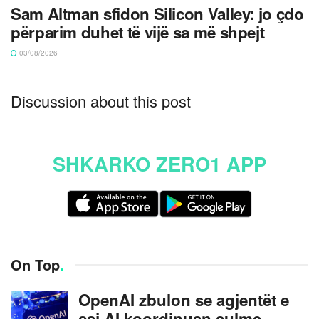
Sam Altman sfidon Silicon Valley: jo çdo
përparim duhet të vijë sa më shpejt
03/08/2026
Discussion about this post
SHKARKO ZERO1 APP
On Top
.
OpenAI zbulon se agjentët e
saj AI koordinuan sulme