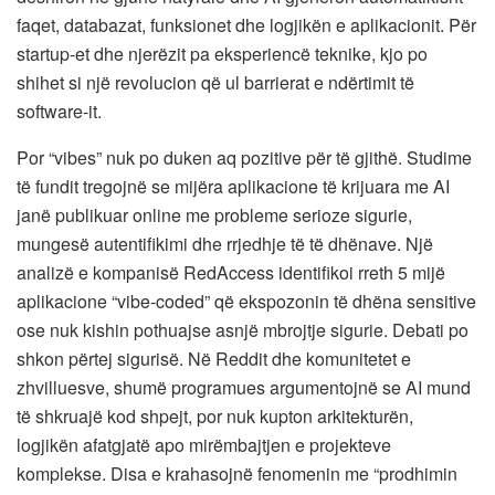
faqet, databazat, funksionet dhe logjikën e aplikacionit. Për
startup-et dhe njerëzit pa eksperiencë teknike, kjo po
shihet si një revolucion që ul barrierat e ndërtimit të
software-it.
Por “vibes” nuk po duken aq pozitive për të gjithë. Studime
të fundit tregojnë se mijëra aplikacione të krijuara me AI
janë publikuar online me probleme serioze sigurie,
mungesë autentifikimi dhe rrjedhje të të dhënave. Një
analizë e kompanisë RedAccess identifikoi rreth 5 mijë
aplikacione “vibe-coded” që ekspozonin të dhëna sensitive
ose nuk kishin pothuajse asnjë mbrojtje sigurie. Debati po
shkon përtej sigurisë. Në Reddit dhe komunitetet e
zhvilluesve, shumë programues argumentojnë se AI mund
të shkruajë kod shpejt, por nuk kupton arkitekturën,
logjikën afatgjatë apo mirëmbajtjen e projekteve
komplekse. Disa e krahasojnë fenomenin me “prodhimin