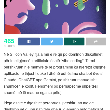
465
SHARES
Në Silicon Valley, fjala më e re që po dominon diskutimet
për inteligjencën artificiale është “vibe coding”. Termi
përshkruan një mënyrë të re programimi ku njerëzit krijojnë
aplikacione thjesht duke i dhënë udhëzime chatbot-ëve si
Claude, ChatGPT apo Gemini, pa shkruar manualisht
shumicën e kodit. Fenomeni po përhapet me shpejtësi
shumë më të madhe nga sa pritej.
Ideja është e thjeshtë: përdoruesi përshkruan atë që
dëshiron në gjuhë natyrale dhe AI gjeneron automatikisht