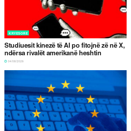
KRYESORE
Studiuesit kinezë të AI po fitojnë zë në X,
ndërsa rivalët amerikanë heshtin
04/08/2026