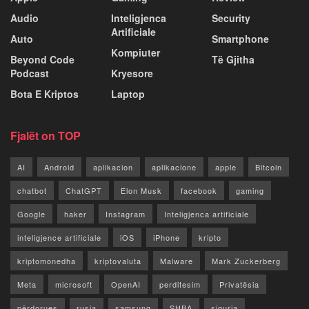
Audio
Inteligjenca
Security
Artificiale
Auto
Smartphone
Kompiuter
Beyond Code
Të Gjitha
Podcast
Kryesore
Bota E Kriptos
Laptop
Fjalët on TOP
AI
Android
aplikacion
aplikacione
apple
Bitcoin
chatbot
ChatGPT
Elon Musk
facebook
gaming
Google
haker
Instagram
Inteligjenca artificiale
inteligjence artificiale
iOS
iPhone
kripto
kriptomonedha
kriptovaluta
Malware
Mark Zuckerberg
Meta
microsoft
OpenAI
perditesim
Privatësia
përdorues
rusia
samsung
SHBA
siguria