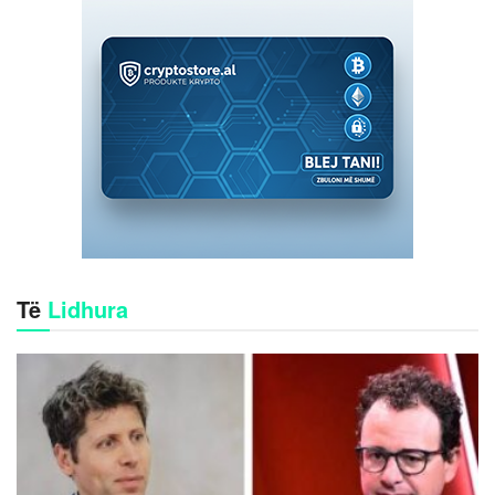
Të
Lidhura