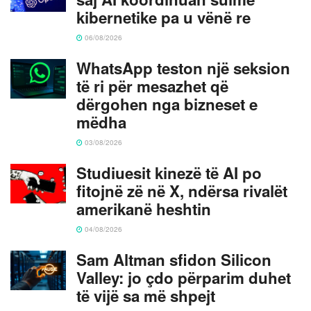
kibernetike pa u vënë re
06/08/2026
WhatsApp teston një seksion
të ri për mesazhet që
dërgohen nga bizneset e
mëdha
03/08/2026
Studiuesit kinezë të AI po
fitojnë zë në X, ndërsa rivalët
amerikanë heshtin
04/08/2026
Sam Altman sfidon Silicon
Valley: jo çdo përparim duhet
të vijë sa më shpejt