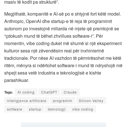
masiv të kodit pa strukturë”.
Megjithatë, kompanitë e AI-së po e shtyjnë fort këtë model.
Anthropic, OpenAI dhe startup-e të reja të programimit
autonom po investojnë miliarda në mjete që premtojnë se
“çdokush mund të bëhet zhvillues software-i”. Për
momentin, vibe coding duket më shumë si një eksperiment
kulturor sesa një zëvendësim real për inxhinierinë
tradicionale. Por nëse AI vazhdon të përmirësohet me këtë
ritëm, mënyra si ndërtohet software-i mund të ndryshojë më
shpejt sesa vetë industria e teknologjisë e kishte
parashikuar.
Tags:
Ai coding
ChatGPT
Claude
inteligjence artificiale
programim
Silicon Valley
software
startup
teknologji
vibe coding