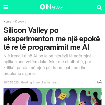
Home
Kryesore
Silicon Valley po
eksperimenton me një epokë
të re të programimit me AI
Një trend i ri në AI po lejon njerëzit të ndërtojnë
aplikacione vetëm duke folur me chatbot-ë, por
kritikët paralajmërojnë për kaos, gabime dhe
probleme sigurie.
A
18/05/2026
Reading Time: 2 mins read
A