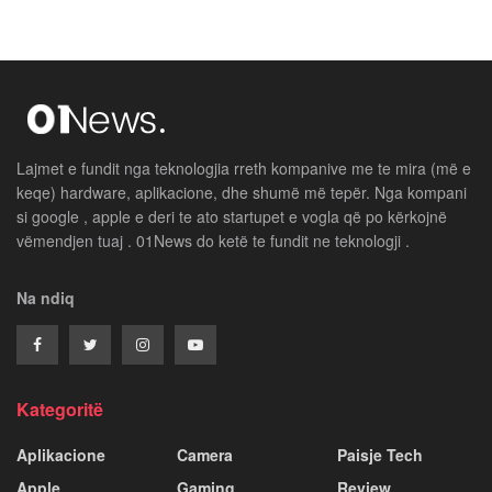
Lajmet e fundit nga teknologjia rreth kompanive me te mira (më e
keqe) hardware, aplikacione, dhe shumë më tepër. Nga kompani
si google , apple e deri te ato startupet e vogla që po kërkojnë
vëmendjen tuaj . 01News do ketë te fundit ne teknologji .
Na ndiq
Kategoritë
Aplikacione
Camera
Paisje Tech
Apple
Gaming
Review