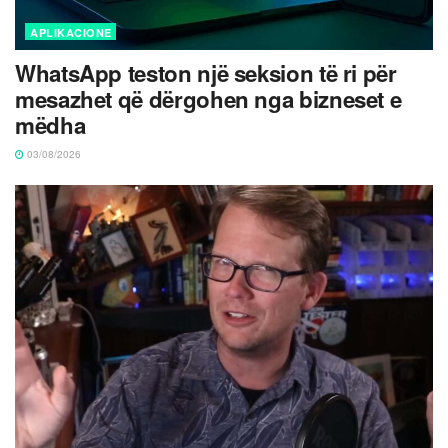
APLIKACIONE
WhatsApp teston një seksion të ri për
mesazhet që dërgohen nga bizneset e
mëdha
03/08/2026