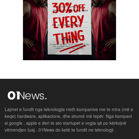
Lajmet e fundit nga teknologjia rreth kompanive me te mira (më e
keqe) hardware, aplikacione, dhe shumë më tepër. Nga kompani
si google , apple e deri te ato startupet e vogla që po kërkojnë
vëmendjen tuaj . 01News do ketë te fundit ne teknologji .