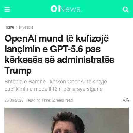
Home
Kryesore
OpenAI mund të kufizojë
lançimin e GPT-5.6 pas
kërkesës së administratës
Trump
Shtëpia e Bardhë i kërkon OpenAI të shtyjë
publikimin e modelit të ri për arsye sigurie
A
26/06/2026
Reading Time: 2 mins read
A