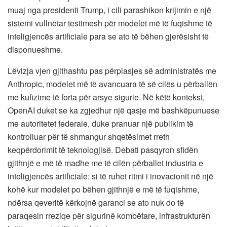
muaj nga presidenti Trump, i cili parashikon krijimin e një
sistemi vullnetar testimesh për modelet më të fuqishme të
inteligjencës artificiale para se ato të bëhen gjerësisht të
disponueshme.
Lëvizja vjen gjithashtu pas përplasjes së administratës me
Anthropic, modelet më të avancuara të së cilës u përballën
me kufizime të forta për arsye sigurie. Në këtë kontekst,
OpenAI duket se ka zgjedhur një qasje më bashkëpunuese
me autoritetet federale, duke pranuar një publikim të
kontrolluar për të shmangur shqetësimet rreth
keqpërdorimit të teknologjisë. Debati pasqyron sfidën
gjithnjë e më të madhe me të cilën përballet industria e
inteligjencës artificiale: si të ruhet ritmi i inovacionit në një
kohë kur modelet po bëhen gjithnjë e më të fuqishme,
ndërsa qeveritë kërkojnë garanci se ato nuk do të
paraqesin rreziqe për sigurinë kombëtare, infrastrukturën