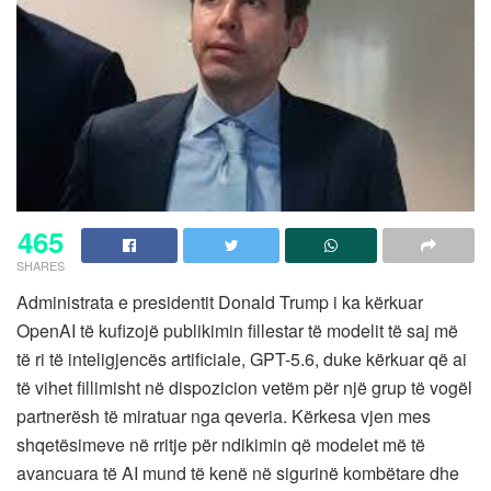
465
SHARES
Administrata e presidentit Donald Trump i ka kërkuar
OpenAI të kufizojë publikimin fillestar të modelit të saj më
të ri të inteligjencës artificiale, GPT-5.6, duke kërkuar që ai
të vihet fillimisht në dispozicion vetëm për një grup të vogël
partnerësh të miratuar nga qeveria. Kërkesa vjen mes
shqetësimeve në rritje për ndikimin që modelet më të
avancuara të AI mund të kenë në sigurinë kombëtare dhe