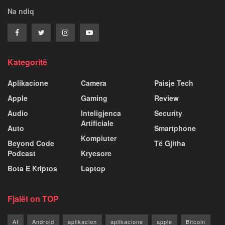
Na ndiq
Kategoritë
Aplikacione
Camera
Paisje Tech
Apple
Gaming
Review
Audio
Inteligjenca
Security
Artificiale
Auto
Smartphone
Kompiuter
Beyond Code
Të Gjitha
Podcast
Kryesore
Bota E Kriptos
Laptop
Fjalët on TOP
AI
Android
aplikacion
aplikacione
apple
Bitcoin