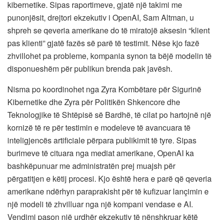
kibernetike. Sipas raportimeve, gjatë një takimi me
punonjësit, drejtori ekzekutiv i OpenAI, Sam Altman, u
shpreh se qeveria amerikane do të miratojë aksesin “klient
pas klienti” gjatë fazës së parë të testimit. Nëse kjo fazë
zhvillohet pa probleme, kompania synon ta bëjë modelin të
disponueshëm për publikun brenda pak javësh.
Nisma po koordinohet nga Zyra Kombëtare për Sigurinë
Kibernetike dhe Zyra për Politikën Shkencore dhe
Teknologjike të Shtëpisë së Bardhë, të cilat po hartojnë një
kornizë të re për testimin e modeleve të avancuara të
inteligjencës artificiale përpara publikimit të tyre. Sipas
burimeve të cituara nga mediat amerikane, OpenAI ka
bashkëpunuar me administratën prej muajsh për
përgatitjen e këtij procesi. Kjo është hera e parë që qeveria
amerikane ndërhyn paraprakisht për të kufizuar lançimin e
një modeli të zhvilluar nga një kompani vendase e AI.
Vendimi pason një urdhër ekzekutiv të nënshkruar këtë