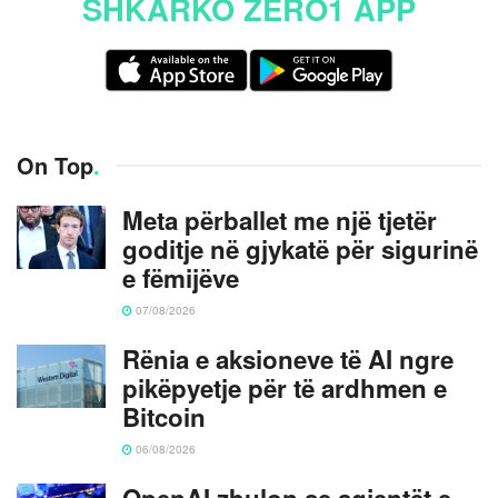
SHKARKO ZERO1 APP
On Top
.
Meta përballet me një tjetër
goditje në gjykatë për sigurinë
e fëmijëve
07/08/2026
Rënia e aksioneve të AI ngre
pikëpyetje për të ardhmen e
Bitcoin
06/08/2026
OpenAI zbulon se agjentët e