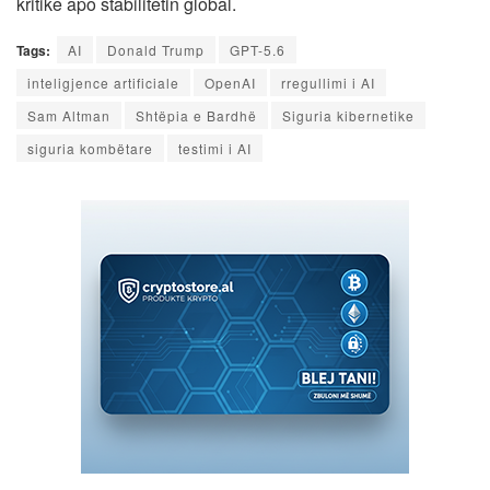
kritike apo stabilitetin global.
Tags:
AI
Donald Trump
GPT-5.6
inteligjence artificiale
OpenAI
rregullimi i AI
Sam Altman
Shtëpia e Bardhë
Siguria kibernetike
siguria kombëtare
testimi i AI