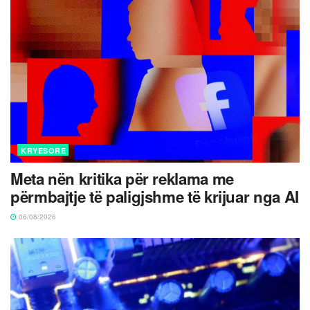
KRYESORE
Meta nën kritika për reklama me
përmbajtje të paligjshme të krijuar nga AI
06/08/2026