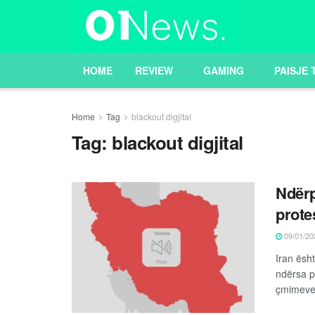
HOME
REVIEW
GAMING
PAISJE 
Home
Tag
blackout digjital
Tag:
blackout digjital
Ndërp
prote
09/01/20
Iran ësht
ndërsa p
çmimeve 