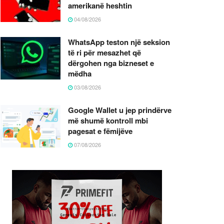
amerikanë heshtin
04/08/2026
WhatsApp teston një seksion
të ri për mesazhet që
dërgohen nga bizneset e
mëdha
03/08/2026
Google Wallet u jep prindërve
më shumë kontroll mbi
pagesat e fëmijëve
07/08/2026