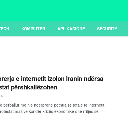
TECH
KOMPIUTER
APLIKACIONE
SECURITY
rerja e internetit izolon Iranin ndërsa
stat përshkallëzohen
26
ë përballur me një ndërprerje pothuajse totale të internetit,
rotestat masive kundër krizës ekonomike dhe rritjes së
...