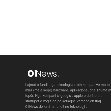
Lajmet e fundit nga teknologjia rreth kompanive me te
mira (më e keqe) hardware, aplikacione, dhe shumë 
tepër. Nga kompani si google , apple e deri te ato
startupet e vogla që po kërkojnë vëmendjen tuaj .
01News do ketë te fundit ne teknologji .