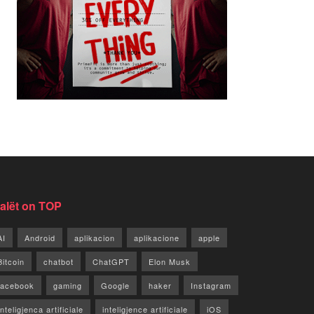
jalët on TOP
AI
Android
aplikacion
aplikacione
apple
Bitcoin
chatbot
ChatGPT
Elon Musk
facebook
gaming
Google
haker
Instagram
Inteligjenca artificiale
inteligjence artificiale
iOS