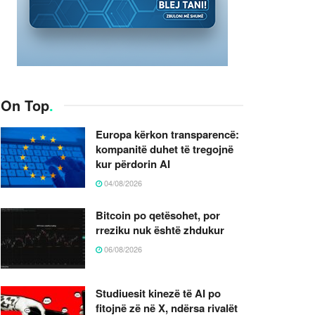
On Top
.
Europa kërkon transparencë:
kompanitë duhet të tregojnë
kur përdorin AI
04/08/2026
Bitcoin po qetësohet, por
rreziku nuk është zhdukur
06/08/2026
Studiuesit kinezë të AI po
fitojnë zë në X, ndërsa rivalët