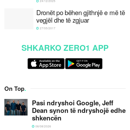
24/12/2025
Dronët po bëhen gjithnjë e më të
vegjël dhe të zgjuar
27/05/2017
SHKARKO ZERO1 APP
On Top
.
Pasi ndryshoi Google, Jeff
Dean synon të ndryshojë edhe
shkencën
06/08/2026