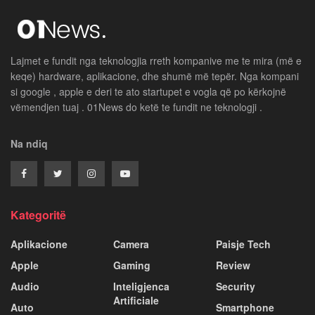
Lajmet e fundit nga teknologjia rreth kompanive me te mira (më e
keqe) hardware, aplikacione, dhe shumë më tepër. Nga kompani
si google , apple e deri te ato startupet e vogla që po kërkojnë
vëmendjen tuaj . 01News do ketë te fundit ne teknologji .
Na ndiq
Kategoritë
Aplikacione
Camera
Paisje Tech
Apple
Gaming
Review
Audio
Inteligjenca
Security
Artificiale
Auto
Smartphone