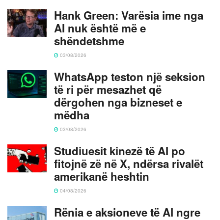
Hank Green: Varësia ime nga
AI nuk është më e
shëndetshme
03/08/2026
WhatsApp teston një seksion
të ri për mesazhet që
dërgohen nga bizneset e
mëdha
03/08/2026
Studiuesit kinezë të AI po
fitojnë zë në X, ndërsa rivalët
amerikanë heshtin
04/08/2026
Rënia e aksioneve të AI ngre