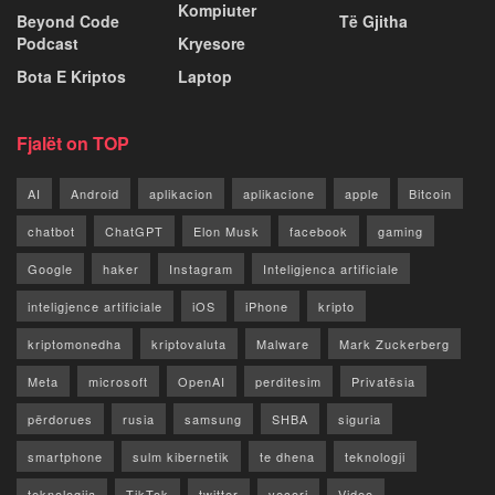
Kompiuter
Beyond Code
Të Gjitha
Podcast
Kryesore
Bota E Kriptos
Laptop
Fjalët on TOP
AI
Android
aplikacion
aplikacione
apple
Bitcoin
chatbot
ChatGPT
Elon Musk
facebook
gaming
Google
haker
Instagram
Inteligjenca artificiale
inteligjence artificiale
iOS
iPhone
kripto
kriptomonedha
kriptovaluta
Malware
Mark Zuckerberg
Meta
microsoft
OpenAI
perditesim
Privatësia
përdorues
rusia
samsung
SHBA
siguria
smartphone
sulm kibernetik
te dhena
teknologji
teknologjia
TikTok
twitter
vecori
Video