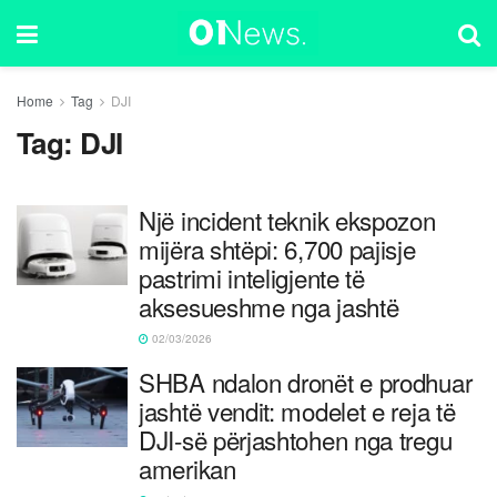
Home
Tag
DJI
Tag:
DJI
Një incident teknik ekspozon
mijëra shtëpi: 6,700 pajisje
pastrimi inteligjente të
aksesueshme nga jashtë
02/03/2026
SHBA ndalon dronët e prodhuar
jashtë vendit: modelet e reja të
DJI-së përjashtohen nga tregu
amerikan