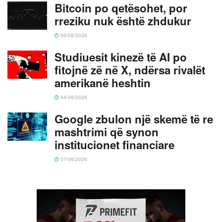
Bitcoin po qetësohet, por
rreziku nuk është zhdukur
06/08/2026
Studiuesit kinezë të AI po
fitojnë zë në X, ndërsa rivalët
amerikanë heshtin
04/08/2026
Google zbulon një skemë të re
mashtrimi që synon
institucionet financiare
07/08/2026