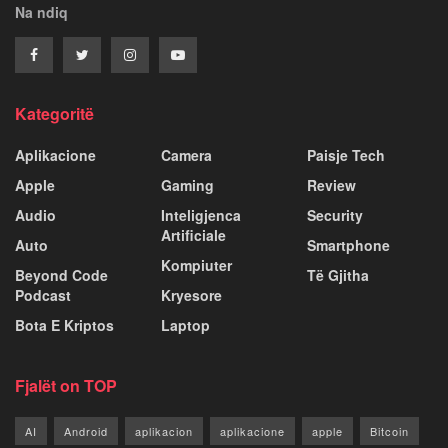
Na ndiq
Kategoritë
Aplikacione
Camera
Paisje Tech
Apple
Gaming
Review
Audio
Inteligjenca
Security
Artificiale
Auto
Smartphone
Kompiuter
Beyond Code
Të Gjitha
Podcast
Kryesore
Bota E Kriptos
Laptop
Fjalët on TOP
AI
Android
aplikacion
aplikacione
apple
Bitcoin