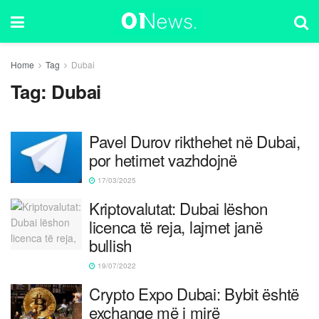
Home
Tag
Dubai
Tag:
Dubai
Pavel Durov rikthehet në Dubai,
por hetimet vazhdojnë
17/03/2025
Kriptovalutat: Dubai lëshon
licenca të reja, lajmet janë
bullish
19/07/2022
Crypto Expo Dubai: Bybit është
exchange më i mirë