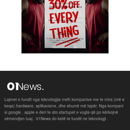
Lajmet e fundit nga teknologjia rreth kompanive me te mira (më e
keqe) hardware, aplikacione, dhe shumë më tepër. Nga kompani
si google , apple e deri te ato startupet e vogla që po kërkojnë
vëmendjen tuaj . 01News do ketë te fundit ne teknologji .