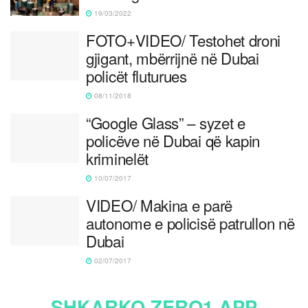
19/03/2022
FOTO+VIDEO/ Testohet droni
gjigant, mbërrijnë në Dubai
policët fluturues
08/11/2018
“Google Glass” – syzet e
policëve në Dubai që kapin
kriminelët
10/07/2017
VIDEO/ Makina e parë
autonome e policisë patrullon në
Dubai
02/07/2017
SHKARKO ZERO1 APP