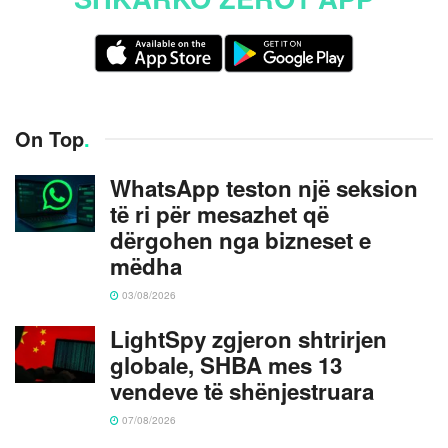
On Top
.
WhatsApp teston një seksion
të ri për mesazhet që
dërgohen nga bizneset e
mëdha
03/08/2026
LightSpy zgjeron shtrirjen
globale, SHBA mes 13
vendeve të shënjestruara
07/08/2026