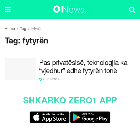
Home
Tag
fytyrën
Tag:
fytyrën
Pas privatësisë, teknologjia ka
“vjedhur” edhe fytyrën tonë
26/07/2019
SHKARKO ZERO1 APP