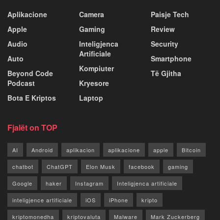
Aplikacione
Camera
Paisje Tech
Apple
Gaming
Review
Audio
Inteligjenca
Security
Artificiale
Auto
Smartphone
Kompiuter
Beyond Code
Të Gjitha
Podcast
Kryesore
Bota E Kriptos
Laptop
Fjalët on TOP
AI
Android
aplikacion
aplikacione
apple
Bitcoin
chatbot
ChatGPT
Elon Musk
facebook
gaming
Google
haker
Instagram
Inteligjenca artificiale
inteligjence artificiale
iOS
iPhone
kripto
kriptomonedha
kriptovaluta
Malware
Mark Zuckerberg