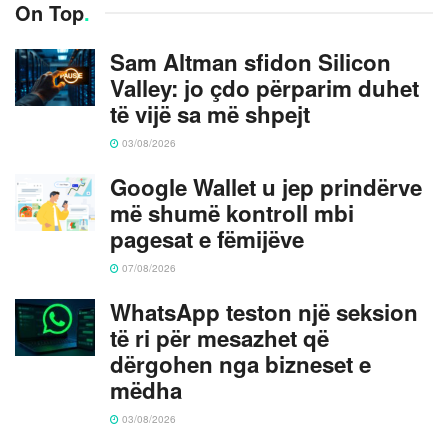
On Top
.
Sam Altman sfidon Silicon
Valley: jo çdo përparim duhet
të vijë sa më shpejt
03/08/2026
Google Wallet u jep prindërve
më shumë kontroll mbi
pagesat e fëmijëve
07/08/2026
WhatsApp teston një seksion
të ri për mesazhet që
dërgohen nga bizneset e
mëdha
03/08/2026