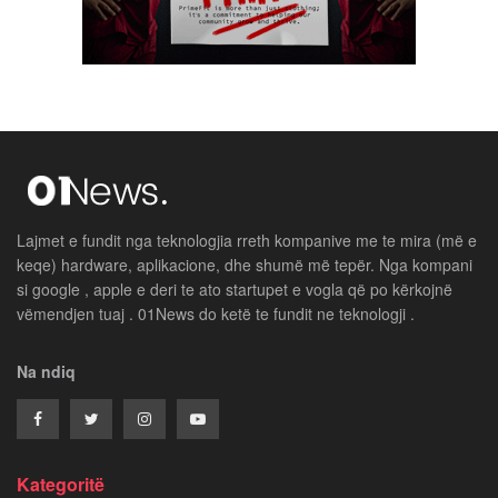
Lajmet e fundit nga teknologjia rreth kompanive me te mira (më e
keqe) hardware, aplikacione, dhe shumë më tepër. Nga kompani
si google , apple e deri te ato startupet e vogla që po kërkojnë
vëmendjen tuaj . 01News do ketë te fundit ne teknologji .
Na ndiq
Kategoritë