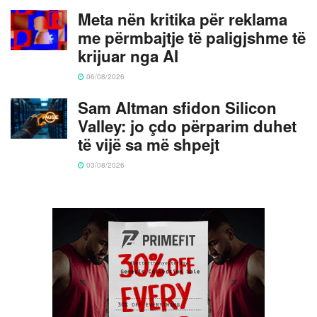
Meta nën kritika për reklama
me përmbajtje të paligjshme të
krijuar nga AI
06/08/2026
Sam Altman sfidon Silicon
Valley: jo çdo përparim duhet
të vijë sa më shpejt
03/08/2026