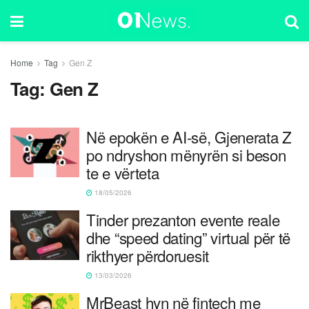
Home
Tag
Gen Z
Tag:
Gen Z
Në epokën e AI-së, Gjenerata Z
po ndryshon mënyrën si beson
te e vërteta
18/05/2026
Tinder prezanton evente reale
dhe “speed dating” virtual për të
rikthyer përdoruesit
13/03/2026
MrBeast hyn në fintech me