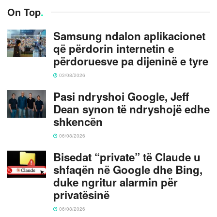
On Top
.
Samsung ndalon aplikacionet
që përdorin internetin e
përdoruesve pa dijeninë e tyre
03/08/2026
Pasi ndryshoi Google, Jeff
Dean synon të ndryshojë edhe
shkencën
06/08/2026
Bisedat “private” të Claude u
shfaqën në Google dhe Bing,
duke ngritur alarmin për
privatësinë
06/08/2026