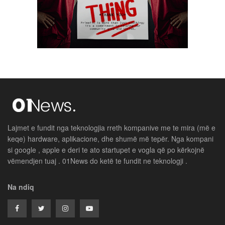
Lajmet e fundit nga teknologjia rreth kompanive me te mira (më e
keqe) hardware, aplikacione, dhe shumë më tepër. Nga kompani
si google , apple e deri te ato startupet e vogla që po kërkojnë
vëmendjen tuaj . 01News do ketë te fundit ne teknologji .
Na ndiq