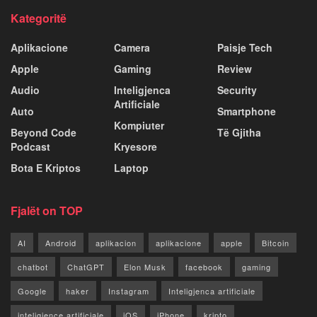
Kategoritë
Aplikacione
Camera
Paisje Tech
Apple
Gaming
Review
Audio
Inteligjenca
Security
Artificiale
Auto
Smartphone
Kompiuter
Beyond Code
Të Gjitha
Podcast
Kryesore
Bota E Kriptos
Laptop
Fjalët on TOP
AI
Android
aplikacion
aplikacione
apple
Bitcoin
chatbot
ChatGPT
Elon Musk
facebook
gaming
Google
haker
Instagram
Inteligjenca artificiale
inteligjence artificiale
iOS
iPhone
kripto