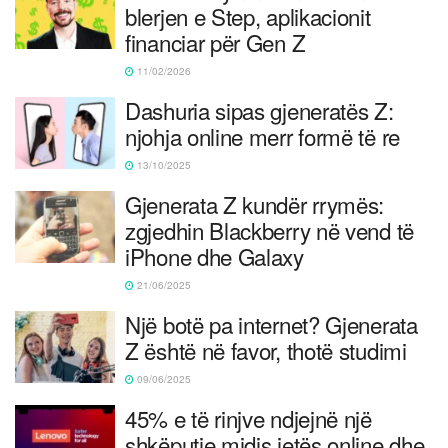
blerjen e Step, aplikacionit
financiar për Gen Z
11/02/2026
Dashuria sipas gjeneratës Z:
njohja online merr formë të re
13/10/2025
Gjenerata Z kundër rrymës:
zgjedhin Blackberry në vend të
iPhone dhe Galaxy
21/06/2025
Një botë pa internet? Gjenerata
Z është në favor, thotë studimi
09/06/2025
45% e të rinjve ndjejnë një
shkëputje midis jetës online dhe