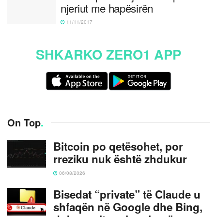
njeriut me hapësirën
11/11/2017
SHKARKO ZERO1 APP
On Top
.
Bitcoin po qetësohet, por
rreziku nuk është zhdukur
06/08/2026
Bisedat “private” të Claude u
shfaqën në Google dhe Bing,