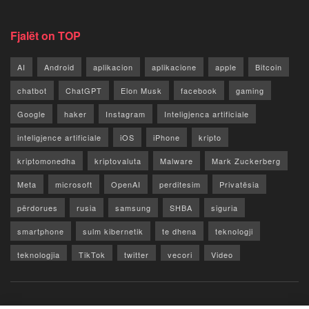
Fjalët on TOP
AI
Android
aplikacion
aplikacione
apple
Bitcoin
chatbot
ChatGPT
Elon Musk
facebook
gaming
Google
haker
Instagram
Inteligjenca artificiale
inteligjence artificiale
iOS
iPhone
kripto
kriptomonedha
kriptovaluta
Malware
Mark Zuckerberg
Meta
microsoft
OpenAI
perditesim
Privatësia
përdorues
rusia
samsung
SHBA
siguria
smartphone
sulm kibernetik
te dhena
teknologji
teknologjia
TikTok
twitter
vecori
Video
WhatsApp
x
youtube