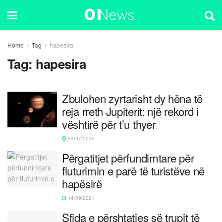
Home
Tag
hapesira
Tag:
hapesira
Zbulohen zyrtarisht dy hëna të
reja rreth Jupiterit: një rekord i
vështirë për t’u thyer
23/07/2025
Përgatitjet përfundimtare për
fluturimin e parë të turistëve në
hapësirë
14/09/2021
Sfida e përshtatjes së trupit të