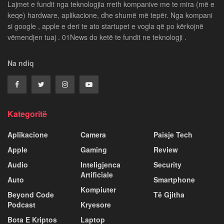
Lajmet e fundit nga teknologjia rreth kompanive me te mira (më e
keqe) hardware, aplikacione, dhe shumë më tepër. Nga kompani
si google , apple e deri te ato startupet e vogla që po kërkojnë
vëmendjen tuaj . 01News do ketë te fundit ne teknologji .
Na ndiq
Kategoritë
Aplikacione
Camera
Paisje Tech
Apple
Gaming
Review
Audio
Inteligjenca
Security
Artificiale
Auto
Smartphone
Kompiuter
Beyond Code
Të Gjitha
Podcast
Kryesore
Bota E Kriptos
Laptop