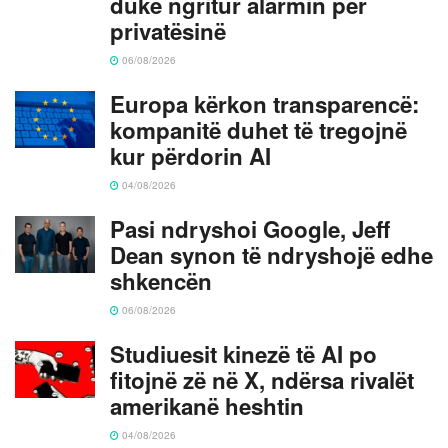
duke ngritur alarmin për
privatësinë
06/08/2026
Europa kërkon transparencë:
kompanitë duhet të tregojnë
kur përdorin AI
04/08/2026
Pasi ndryshoi Google, Jeff
Dean synon të ndryshojë edhe
shkencën
06/08/2026
Studiuesit kinezë të AI po
fitojnë zë në X, ndërsa rivalët
amerikanë heshtin
04/08/2026