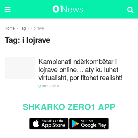
Home
Tag
i lojrave
Tag:
i lojrave
Kampionati ndërkombëtar i
lojrave online… aty ku luhet
virtualisht, por fitohet realisht!
30/05/2019
SHKARKO ZERO1 APP