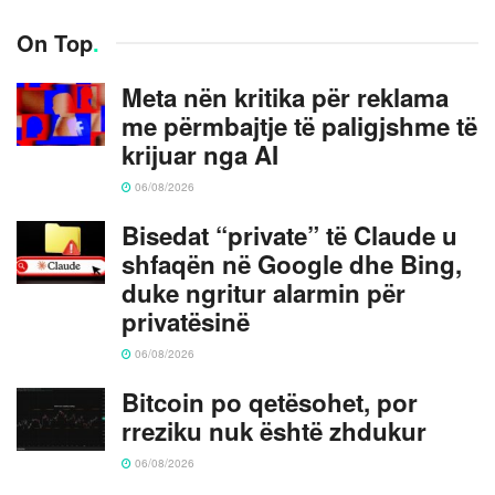
On Top
.
Meta nën kritika për reklama
me përmbajtje të paligjshme të
krijuar nga AI
06/08/2026
Bisedat “private” të Claude u
shfaqën në Google dhe Bing,
duke ngritur alarmin për
privatësinë
06/08/2026
Bitcoin po qetësohet, por
rreziku nuk është zhdukur
06/08/2026