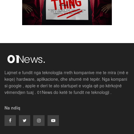
Lajmet e fundit nga teknologjia rreth kompanive me te mira (më e
keqe) hardware, aplikacione, dhe shumë më tepër. Nga kompani
si google , apple e deri te ato startupet e vogla që po kërkojnë
vëmendjen tuaj . 01News do ketë te fundit ne teknologji .
Na ndiq