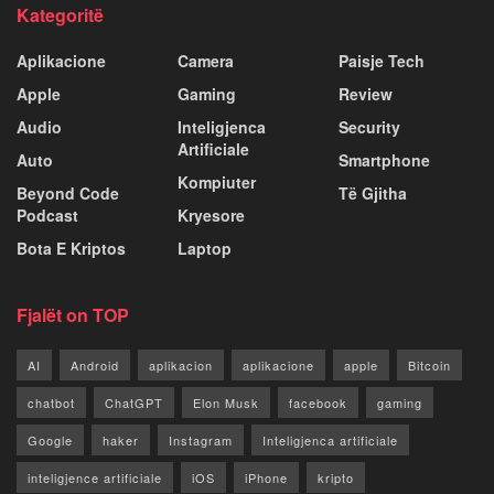
Kategoritë
Aplikacione
Camera
Paisje Tech
Apple
Gaming
Review
Audio
Inteligjenca
Security
Artificiale
Auto
Smartphone
Kompiuter
Beyond Code
Të Gjitha
Podcast
Kryesore
Bota E Kriptos
Laptop
Fjalët on TOP
AI
Android
aplikacion
aplikacione
apple
Bitcoin
chatbot
ChatGPT
Elon Musk
facebook
gaming
Google
haker
Instagram
Inteligjenca artificiale
inteligjence artificiale
iOS
iPhone
kripto