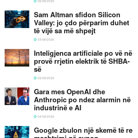
06/08/2026
Sam Altman sfidon Silicon
Valley: jo çdo përparim duhet
të vijë sa më shpejt
03/08/2026
Inteligjenca artificiale po vë në
provë rrjetin elektrik të SHBA-
së
03/08/2026
Gara mes OpenAI dhe
Anthropic po ndez alarmin në
industrinë e AI
04/08/2026
Google zbulon një skemë të re
mashtrimi që synon