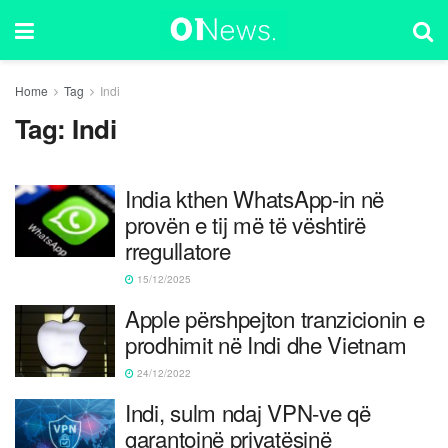
Home
Tag
Indi
Tag:
Indi
India kthen WhatsApp-in në
provën e tij më të vështirë
rregullatore
15/12/2025
Apple përshpejton tranzicionin e
prodhimit në Indi dhe Vietnam
24/12/2022
Indi, sulm ndaj VPN-ve që
garantojnë privatësinë