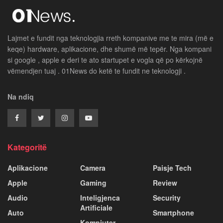
Lajmet e fundit nga teknologjia rreth kompanive me te mira (më e
keqe) hardware, aplikacione, dhe shumë më tepër. Nga kompani
si google , apple e deri te ato startupet e vogla që po kërkojnë
vëmendjen tuaj . 01News do ketë te fundit ne teknologji .
Na ndiq
Kategoritë
Aplikacione
Camera
Paisje Tech
Apple
Gaming
Review
Audio
Inteligjenca
Security
Artificiale
Auto
Smartphone
Kompiuter