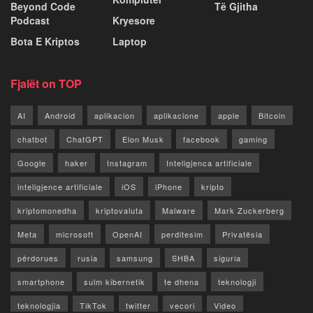
Beyond Code
Të Gjitha
Podcast
Kryesore
Bota E Kriptos
Laptop
Fjalët on TOP
AI
Android
aplikacion
aplikacione
apple
Bitcoin
chatbot
ChatGPT
Elon Musk
facebook
gaming
Google
haker
Instagram
Inteligjenca artificiale
inteligjence artificiale
iOS
iPhone
kripto
kriptomonedha
kriptovaluta
Malware
Mark Zuckerberg
Meta
microsoft
OpenAI
perditesim
Privatësia
përdorues
rusia
samsung
SHBA
siguria
smartphone
sulm kibernetik
te dhena
teknologji
teknologjia
TikTok
twitter
vecori
Video