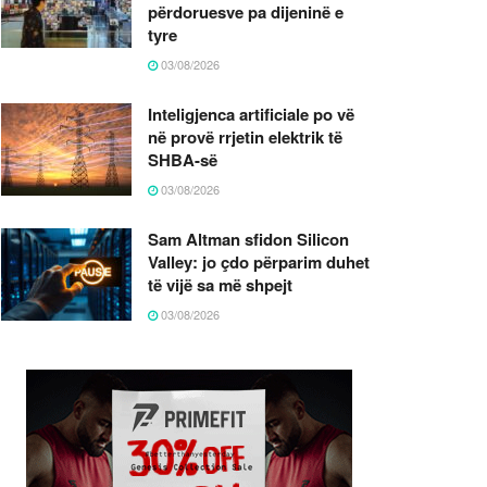
përdoruesve pa dijeninë e
tyre
03/08/2026
Inteligjenca artificiale po vë
në provë rrjetin elektrik të
SHBA-së
03/08/2026
Sam Altman sfidon Silicon
Valley: jo çdo përparim duhet
të vijë sa më shpejt
03/08/2026