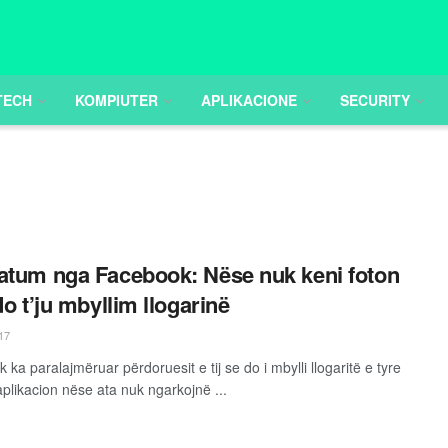
TECH
KOMPIUTER
APLIKACIONE
SECURITY
atum nga Facebook: Nëse nuk keni foton
do t’ju mbyllim llogarinë
17
ka paralajmëruar përdoruesit e tij se do i mbylli llogaritë e tyre
aplikacion nëse ata nuk ngarkojnë ...