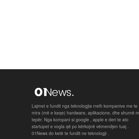
Lajmet e fundit nga teknologjia rreth kompanive me te
mira (më e keqe) hardware, aplikacione, dhe shumë 
tepër. Nga kompani si google , apple e deri te ato
startupet e vogla që po kërkojnë vëmendjen tuaj .
01News do ketë te fundit ne teknologji .