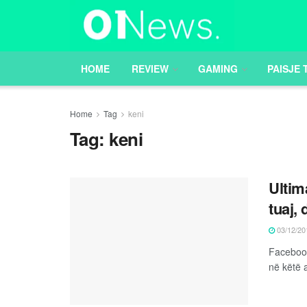
HOME
REVIEW
GAMING
PAISJE 
Home
Tag
keni
Tag:
keni
Ultim
tuaj, 
03/12/20
Facebook 
në këtë 