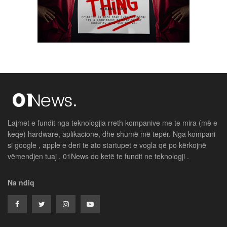
Lajmet e fundit nga teknologjia rreth kompanive me te mira (më e
keqe) hardware, aplikacione, dhe shumë më tepër. Nga kompani
si google , apple e deri te ato startupet e vogla që po kërkojnë
vëmendjen tuaj . 01News do ketë te fundit ne teknologji .
Na ndiq