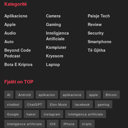
Kategoritë
Aplikacione
Camera
Paisje Tech
Apple
Gaming
Review
Audio
Inteligjenca
Security
Artificiale
Auto
Smartphone
Kompiuter
Beyond Code
Të Gjitha
Podcast
Kryesore
Bota E Kriptos
Laptop
Fjalët on TOP
AI
Android
aplikacion
aplikacione
apple
Bitcoin
chatbot
ChatGPT
Elon Musk
facebook
gaming
Google
haker
Instagram
Inteligjenca artificiale
inteligjence artificiale
iOS
iPhone
kripto