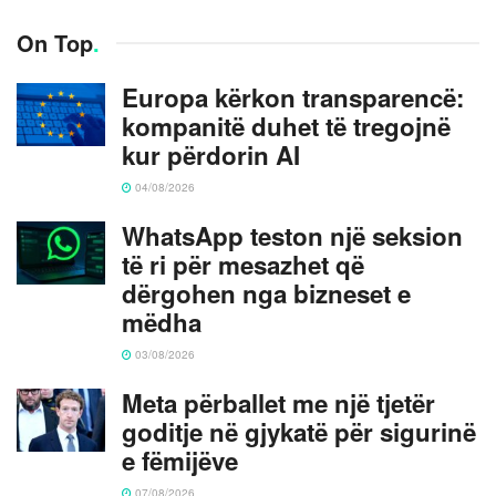
On Top
.
Europa kërkon transparencë:
kompanitë duhet të tregojnë
kur përdorin AI
04/08/2026
WhatsApp teston një seksion
të ri për mesazhet që
dërgohen nga bizneset e
mëdha
03/08/2026
Meta përballet me një tjetër
goditje në gjykatë për sigurinë
e fëmijëve
07/08/2026