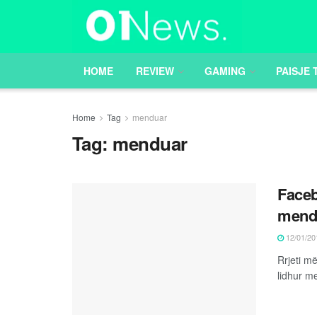
HOME
REVIEW
GAMING
PAISJE 
Home
Tag
menduar
Tag:
menduar
Faceb
mendu
12/01/20
Rrjeti m
lidhur m