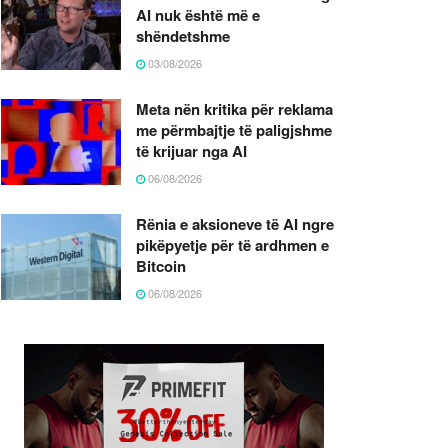
AI nuk është më e
shëndetshme
03/08/2026
Meta nën kritika për reklama
me përmbajtje të paligjshme
të krijuar nga AI
06/08/2026
Rënia e aksioneve të AI ngre
pikëpyetje për të ardhmen e
Bitcoin
06/08/2026