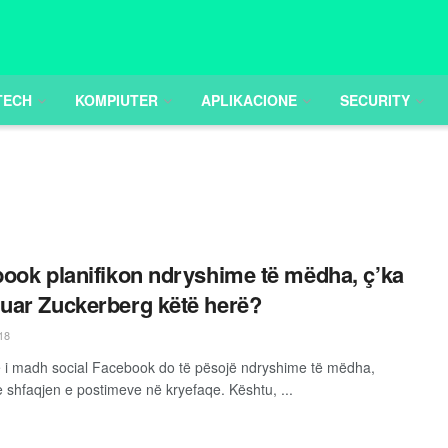
TECH
KOMPIUTER
APLIKACIONE
SECURITY
ook planifikon ndryshime të mëdha, ç’ka
ar Zuckerberg këtë herë?
18
ë i madh social Facebook do të pësojë ndryshime të mëdha,
e shfaqjen e postimeve në kryefaqe. Kështu, ...