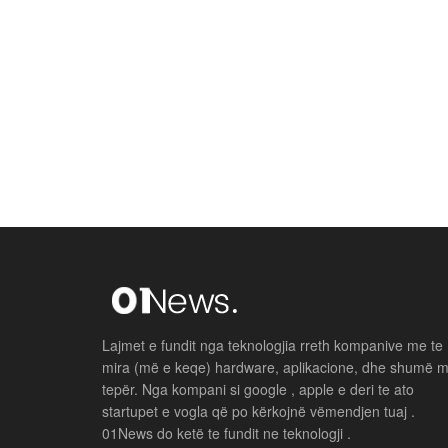
Lajmet e fundit nga teknologjia rreth kompanive me te
mira (më e keqe) hardware, aplikacione, dhe shumë 
tepër. Nga kompani si google , apple e deri te ato
startupet e vogla që po kërkojnë vëmendjen tuaj .
01News do ketë te fundit ne teknologji .