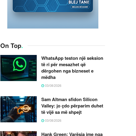
On Top
.
WhatsApp teston një seksion
të ri për mesazhet që
dërgohen nga bizneset e
mëdha
03/08/2026
Sam Altman sfidon Silicon
Valley: jo çdo përparim duhet
të vijë sa më shpejt
03/08/2026
Hank Green: Varësia ime nga