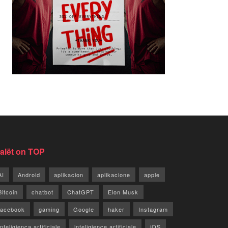
jalët on TOP
AI
Android
aplikacion
aplikacione
apple
Bitcoin
chatbot
ChatGPT
Elon Musk
facebook
gaming
Google
haker
Instagram
Inteligjenca artificiale
inteligjence artificiale
iOS