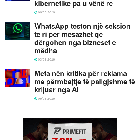
kibernetike pa u vënë re
06/08/2026
WhatsApp teston një seksion
të ri për mesazhet që
dërgohen nga bizneset e
mëdha
03/08/2026
Meta nën kritika për reklama
me përmbajtje të paligjshme të
krijuar nga AI
06/08/2026