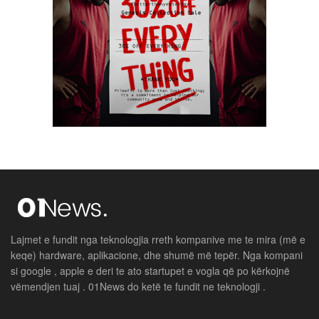
Lajmet e fundit nga teknologjia rreth kompanive me te mira (më e
keqe) hardware, aplikacione, dhe shumë më tepër. Nga kompani
si google , apple e deri te ato startupet e vogla që po kërkojnë
vëmendjen tuaj . 01News do ketë te fundit ne teknologji .