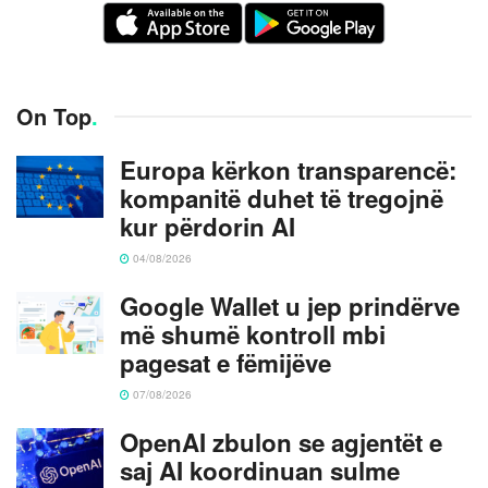
On Top
.
Europa kërkon transparencë:
kompanitë duhet të tregojnë
kur përdorin AI
04/08/2026
Google Wallet u jep prindërve
më shumë kontroll mbi
pagesat e fëmijëve
07/08/2026
OpenAI zbulon se agjentët e
saj AI koordinuan sulme