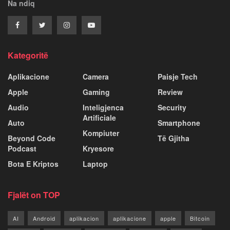
Na ndiq
Kategoritë
Aplikacione
Camera
Paisje Tech
Apple
Gaming
Review
Audio
Inteligjenca
Security
Artificiale
Auto
Smartphone
Kompiuter
Beyond Code
Të Gjitha
Podcast
Kryesore
Bota E Kriptos
Laptop
Fjalët on TOP
AI
Android
aplikacion
aplikacione
apple
Bitcoin