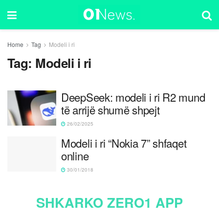
Home
Tag
Modeli i ri
Tag:
Modeli i ri
DeepSeek: modeli i ri R2 mund
të arrijë shumë shpejt
26/02/2025
Modeli i ri “Nokia 7” shfaqet
online
30/01/2018
SHKARKO ZERO1 APP