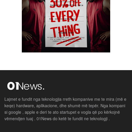
Lajmet e fundit nga teknologjia rreth kompanive me te mira (më e
keqe) hardware, aplikacione, dhe shumë më tepër. Nga kompani
si google , apple e deri te ato startupet e vogla që po kërkojnë
vëmendjen tuaj . 01News do ketë te fundit ne teknologji .