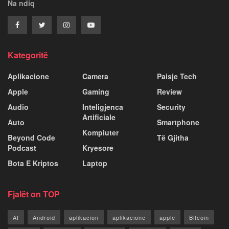
Na ndiq
Kategoritë
Aplikacione
Camera
Paisje Tech
Apple
Gaming
Review
Audio
Inteligjenca
Security
Artificiale
Auto
Smartphone
Kompiuter
Beyond Code
Të Gjitha
Podcast
Kryesore
Bota E Kriptos
Laptop
Fjalët on TOP
AI
Android
aplikacion
aplikacione
apple
Bitcoin