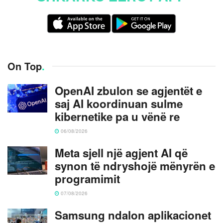
On Top
.
OpenAI zbulon se agjentët e
saj AI koordinuan sulme
kibernetike pa u vënë re
06/08/2026
Meta sjell një agjent AI që
synon të ndryshojë mënyrën e
programimit
07/08/2026
Samsung ndalon aplikacionet