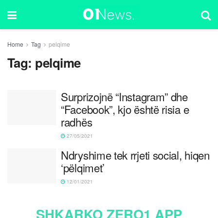
Home
Tag
pelqime
Tag:
pelqime
Surprizojnë “Instagram” dhe
“Facebook”, kjo është risia e
radhës
27/05/2021
Ndryshime tek rrjeti social, hiqen
‘pëlqimet’
12/01/2021
SHKARKO ZERO1 APP