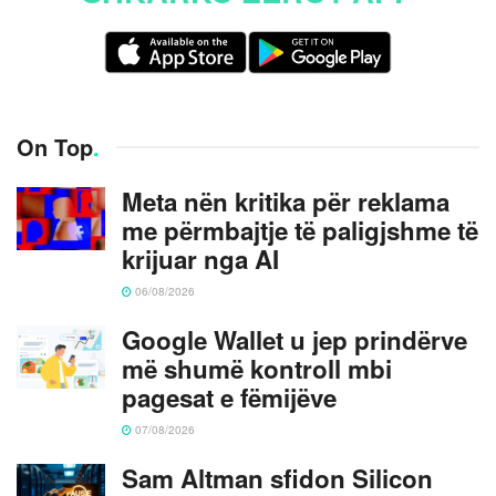
On Top
.
Meta nën kritika për reklama
me përmbajtje të paligjshme të
krijuar nga AI
06/08/2026
Google Wallet u jep prindërve
më shumë kontroll mbi
pagesat e fëmijëve
07/08/2026
Sam Altman sfidon Silicon