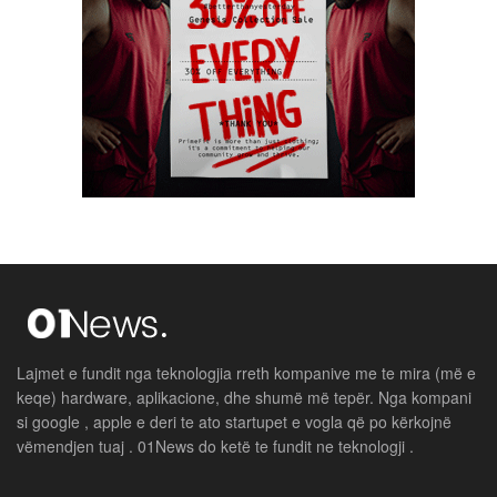
Lajmet e fundit nga teknologjia rreth kompanive me te mira (më e
keqe) hardware, aplikacione, dhe shumë më tepër. Nga kompani
si google , apple e deri te ato startupet e vogla që po kërkojnë
vëmendjen tuaj . 01News do ketë te fundit ne teknologji .