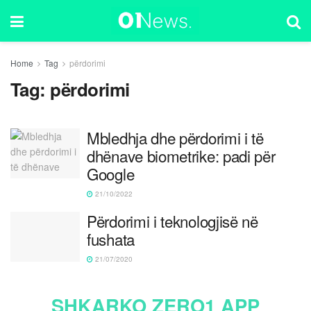
Home
Tag
përdorimi
Tag:
përdorimi
Mbledhja dhe përdorimi i të
dhënave biometrike: padi për
Google
21/10/2022
Përdorimi i teknologjisë në
fushata
21/07/2020
SHKARKO ZERO1 APP