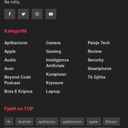
Na ndiq
Kategoritë
Aplikacione
Camera
Paisje Tech
Apple
Gaming
Review
Audio
Inteligjenca
Security
Artificiale
Auto
Smartphone
Kompiuter
Beyond Code
Të Gjitha
Podcast
Kryesore
Bota E Kriptos
Laptop
Fjalët on TOP
AI
Android
aplikacion
aplikacione
apple
Bitcoin