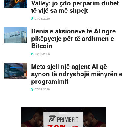
Valley: jo çdo përparim duhet
të vijë sa më shpejt
03/08/2026
Rënia e aksioneve të AI ngre
pikëpyetje për të ardhmen e
Bitcoin
06/08/2026
Meta sjell një agjent AI që
synon të ndryshojë mënyrën e
programimit
07/08/2026