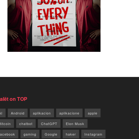
jalët on TOP
AI
Android
aplikacion
aplikacione
apple
Bitcoin
chatbot
ChatGPT
Elon Musk
facebook
gaming
Google
haker
Instagram