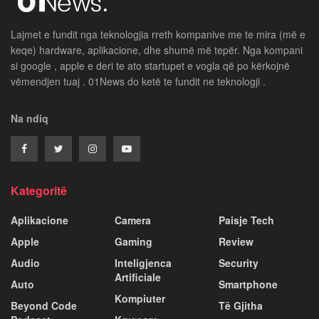
Lajmet e fundit nga teknologjia rreth kompanive me te mira (më e
keqe) hardware, aplikacione, dhe shumë më tepër. Nga kompani
si google , apple e deri te ato startupet e vogla që po kërkojnë
vëmendjen tuaj . 01News do ketë te fundit ne teknologji .
Na ndiq
Kategoritë
Aplikacione
Camera
Paisje Tech
Apple
Gaming
Review
Audio
Inteligjenca
Security
Artificiale
Auto
Smartphone
Kompiuter
Beyond Code
Të Gjitha