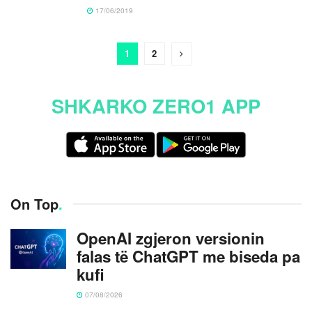
17/06/2019
1
2
SHKARKO ZERO1 APP
On Top
.
OpenAI zgjeron versionin
falas të ChatGPT me biseda pa
kufi
07/08/2026