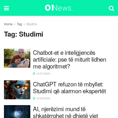
Home
Tag
Studimi
Tag:
Studimi
Chatbot-et e inteligjencës
artificiale: pse të miturit lidhen
me algoritmet?
14/07/2025
ChatGPT refuzon të mbyllet:
Studimi që alarmon ekspertët
12/06/2025
AI, njerëzimi mund të
shkatërrohet në dhjetë vjet