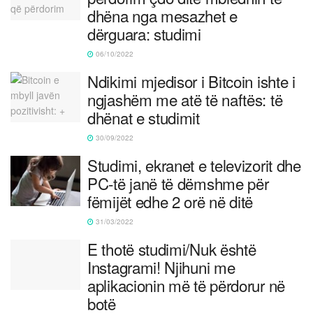
dhëna nga mesazhet e
dërguara: studimi
06/10/2022
Ndikimi mjedisor i Bitcoin ishte i
ngjashëm me atë të naftës: të
dhënat e studimit
30/09/2022
Studimi, ekranet e televizorit dhe
PC-të janë të dëmshme për
fëmijët edhe 2 orë në ditë
31/03/2022
E thotë studimi/Nuk është
Instagrami! Njihuni me
aplikacionin më të përdorur në
botë