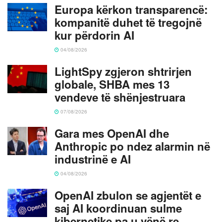
Europa kërkon transparencë:
kompanitë duhet të tregojnë
kur përdorin AI
04/08/2026
LightSpy zgjeron shtrirjen
globale, SHBA mes 13
vendeve të shënjestruara
07/08/2026
Gara mes OpenAI dhe
Anthropic po ndez alarmin në
industrinë e AI
04/08/2026
OpenAI zbulon se agjentët e
saj AI koordinuan sulme
kibernetike pa u vënë re