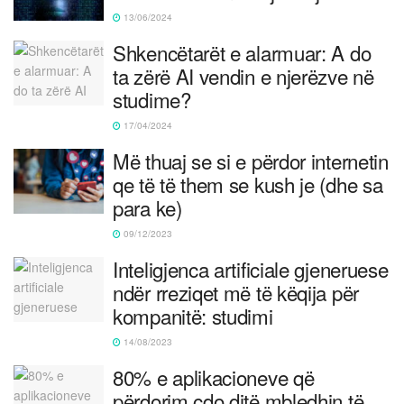
13/06/2024
Shkencëtarët e alarmuar: A do
ta zërë AI vendin e njerëzve në
studime?
17/04/2024
Më thuaj se si e përdor internetin
qe të të them se kush je (dhe sa
para ke)
09/12/2023
Inteligjenca artificiale gjeneruese
ndër rreziqet më të këqija për
kompanitë: studimi
14/08/2023
80% e aplikacioneve që
përdorim çdo ditë mbledhin të