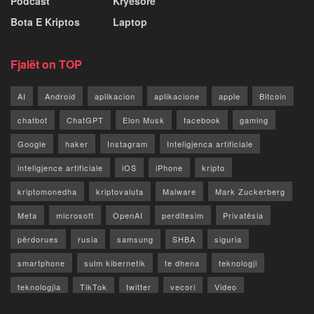
Podcast
Kryesore
Bota E Kriptos
Laptop
Fjalët on TOP
AI
Android
aplikacion
aplikacione
apple
Bitcoin
chatbot
ChatGPT
Elon Musk
facebook
gaming
Google
haker
Instagram
Inteligjenca artificiale
inteligjence artificiale
iOS
iPhone
kripto
kriptomonedha
kriptovaluta
Malware
Mark Zuckerberg
Meta
microsoft
OpenAI
perditesim
Privatësia
përdorues
rusia
samsung
SHBA
siguria
smartphone
sulm kibernetik
te dhena
teknologji
teknologjia
TikTok
twitter
vecori
Video
WhatsApp
x
youtube