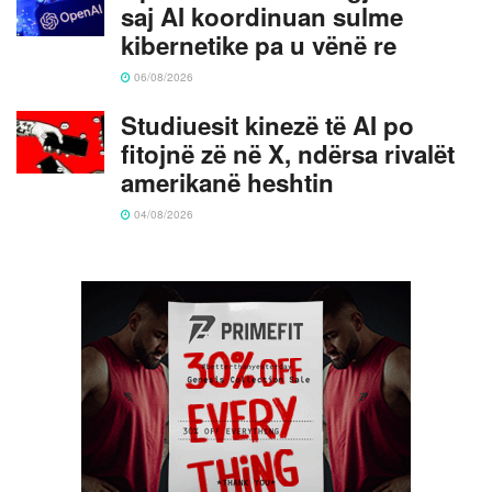
saj AI koordinuan sulme
kibernetike pa u vënë re
06/08/2026
Studiuesit kinezë të AI po
fitojnë zë në X, ndërsa rivalët
amerikanë heshtin
04/08/2026