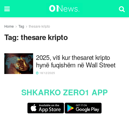
Home
Tag
thesare kripto
Tag:
thesare kripto
2025, viti kur thesaret kripto
hynë fuqishëm në Wall Street
18/12/2025
SHKARKO ZERO1 APP