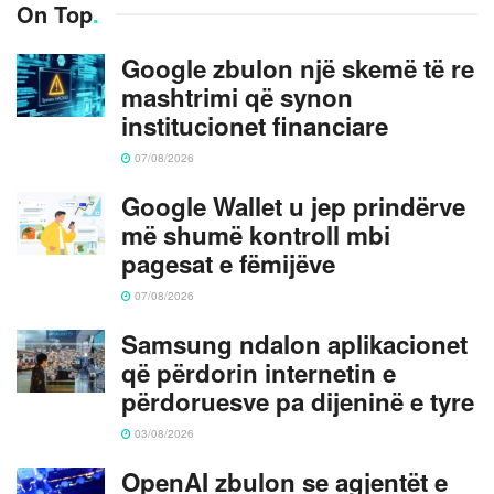
On Top
.
Google zbulon një skemë të re
mashtrimi që synon
institucionet financiare
07/08/2026
Google Wallet u jep prindërve
më shumë kontroll mbi
pagesat e fëmijëve
07/08/2026
Samsung ndalon aplikacionet
që përdorin internetin e
përdoruesve pa dijeninë e tyre
03/08/2026
OpenAI zbulon se agjentët e