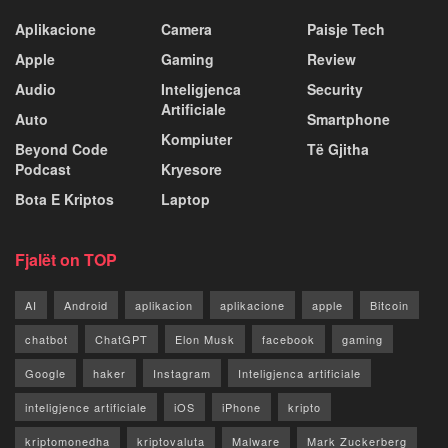
Aplikacione
Camera
Paisje Tech
Apple
Gaming
Review
Audio
Inteligjenca
Security
Artificiale
Auto
Smartphone
Kompiuter
Beyond Code
Të Gjitha
Podcast
Kryesore
Bota E Kriptos
Laptop
Fjalët on TOP
AI
Android
aplikacion
aplikacione
apple
Bitcoin
chatbot
ChatGPT
Elon Musk
facebook
gaming
Google
haker
Instagram
Inteligjenca artificiale
inteligjence artificiale
iOS
iPhone
kripto
kriptomonedha
kriptovaluta
Malware
Mark Zuckerberg