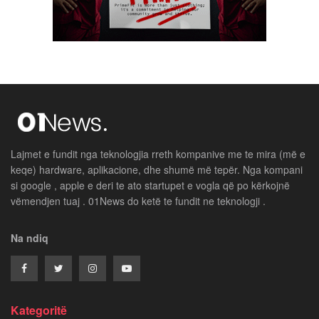
Lajmet e fundit nga teknologjia rreth kompanive me te mira (më e
keqe) hardware, aplikacione, dhe shumë më tepër. Nga kompani
si google , apple e deri te ato startupet e vogla që po kërkojnë
vëmendjen tuaj . 01News do ketë te fundit ne teknologji .
Na ndiq
Kategoritë