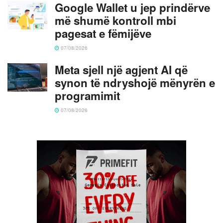
Google Wallet u jep prindërve
më shumë kontroll mbi
pagesat e fëmijëve
07/08/2026
Meta sjell një agjent AI që
synon të ndryshojë mënyrën e
programimit
07/08/2026