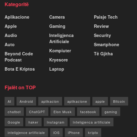
Kategoritë
Aplikacione
Camera
Paisje Tech
Apple
Gaming
Review
Audio
Inteligjenca
Security
Artificiale
Auto
Smartphone
Kompiuter
Beyond Code
Të Gjitha
Podcast
Kryesore
Bota E Kriptos
Laptop
Fjalët on TOP
AI
Android
aplikacion
aplikacione
apple
Bitcoin
chatbot
ChatGPT
Elon Musk
facebook
gaming
Google
haker
Instagram
Inteligjenca artificiale
inteligjence artificiale
iOS
iPhone
kripto