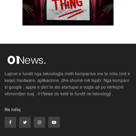
Lajmet e fundit nga teknologjia rreth kompanive me te mira (më e
keqe) hardware, aplikacione, dhe shumë më tepër. Nga kompani
si google , apple e deri te ato startupet e vogla që po kërkojnë
vëmendjen tuaj . 01News do ketë te fundit ne teknologji .
Na ndiq