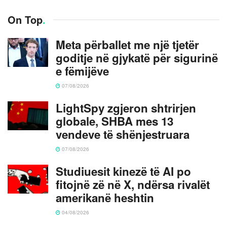
On Top
.
Meta përballet me një tjetër
goditje në gjykatë për sigurinë
e fëmijëve
07/08/2026
LightSpy zgjeron shtrirjen
globale, SHBA mes 13
vendeve të shënjestruara
07/08/2026
Studiuesit kinezë të AI po
fitojnë zë në X, ndërsa rivalët
amerikanë heshtin
04/08/2026