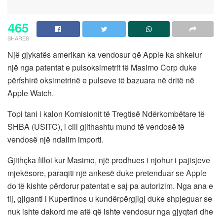
465
SHARES
Një gjykatës amerikan ka vendosur që Apple ka shkelur
një nga patentat e pulsoksimetrit të Masimo Corp duke
përfshirë oksimetrinë e pulseve të bazuara në dritë në
Apple Watch.
Topi tani i kalon Komisionit të Tregtisë Ndërkombëtare të
SHBA (USITC), i cili gjithashtu mund të vendosë të
vendosë një ndalim importi.
Gjithçka filloi kur Masimo, një prodhues i njohur i pajisjeve
mjekësore, paraqiti një ankesë duke pretenduar se Apple
do të kishte përdorur patentat e saj pa autorizim. Nga ana e
tij, gjiganti i Kupertinos u kundërpërgjigj duke shpjeguar se
nuk ishte dakord me atë që ishte vendosur nga gjyqtari dhe