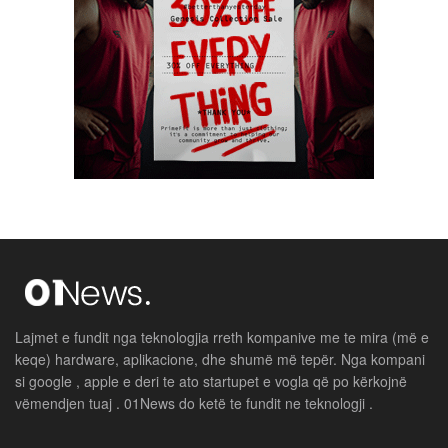
Lajmet e fundit nga teknologjia rreth kompanive me te mira (më e
keqe) hardware, aplikacione, dhe shumë më tepër. Nga kompani
si google , apple e deri te ato startupet e vogla që po kërkojnë
vëmendjen tuaj . 01News do ketë te fundit ne teknologji .