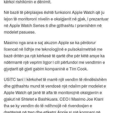
kërkoi rishikimin e dënimit.
Në bazë të përplasjes është funksioni Apple Watch që ju
lejon të monitoroni nivelin e oksigjenit në gjak, i prezantuar
në Apple Watch Series 6 dhe gjithashtu i pranishëm në
modelet pasuese.
Masimo nga ana e saj akuzon Apple se ka përdorur
licencat në lidhje me teknologjinë e pulsoksimetrisë me
bazë dritën pa një kërkesë të qartë dhe për këtë arsye ka
ndërmarrë një veprim ligjor i cili përfundoi me vendimin e
gjyqtarit që gjeti gabim kompaninë e Tim Cook.
USITC tani i kërkohet të marrë një vendim të rëndësishëm
dhe gjithashtu mund të vendosë një ndalim për modelet e
Apple Watch që janë të afta të monitorojnë oksigjenin e
gjakut në Shtetet e Bashkuara. CEO i Masimo Joe Kiani
tha se ky vendim do të ndihmojë në rivendosjen e
drejtësisë në treg dhe etiketoi Apple si një kompani që