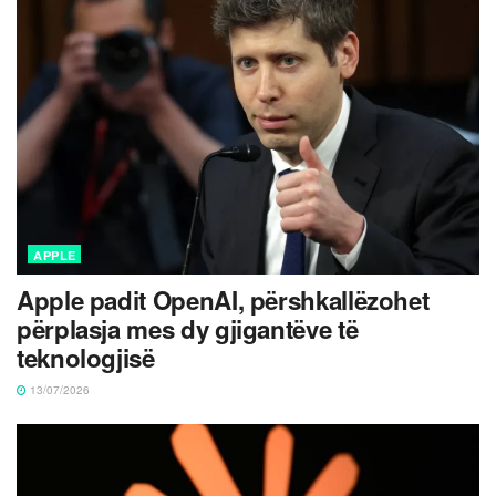
APPLE
Apple padit OpenAI, përshkallëzohet
përplasja mes dy gjigantëve të
teknologjisë
13/07/2026