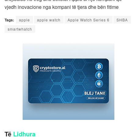
vjedh inovacione nga kompani të tjera dhe bën fitime
Tags:
apple
apple watch
Apple Watch Series 6
SHBA
smartwhatch
Të
Lidhura