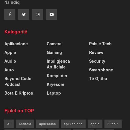
Na ndiq
Kategoritë
Aplikacione
Camera
Paisje Tech
Apple
Gaming
Review
Audio
Inteligjenca
Security
Artificiale
Auto
Smartphone
Kompiuter
Beyond Code
Të Gjitha
Podcast
Kryesore
Bota E Kriptos
Laptop
Fjalët on TOP
AI
Android
aplikacion
aplikacione
apple
Bitcoin